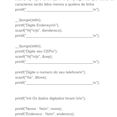
caracteres serão lidos menos a quebra de linha
printf("________________________________\n");
__fpurge(stdin);
printf("Digite Endereço\n");
scanf("%[^\n]s", &endereco);
printf("________________________________\n");
__fpurge(stdin);
printf("Digite seu CEP\n");
scanf("%[^\n]s", &cep);
printf("________________________________\n");
printf("Digite o numero do seu telefone\n");
scanf("%s", &fone);
printf("________________________________\n");
printf("\n\t Os dados digitados foram:\n\n");
printf("Nome : %s\n", nome);
printf("Endereco : %s\n", endereco);