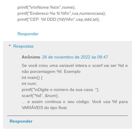
printf("\n\nNome:%s\n",nome);
printf("Endereco:%s N:%f\n",rua,numerocasa);
printf("CEP: %f DDD:(%f)%f\n",cep,ddd,tel);
Responder
Respostas
Anônimo
26 de novembro de 2022 às 08:47
Se você criou uma variavel inteira o scanf vai ser %d e
não porcentagem %f. Exemplo
int main() {
int num;
printf("\nDigite o número da sua casa: ");
scanf("%d", &num);
... e assim continua o seu código. Você usa %f para
VARIÁVEIS do tipo float.
Responder