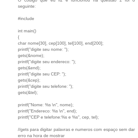
seguinte:
#include
int main()
{
char nome[30], cep[100], tel[100], end[200];
printf("digite seu nome: ");
gets(&nome);
printf("digite seu endereco: ");
gets(&end);
printf("digite seu CEP: ");
gets(&cep);
printf("digite seu telefone: ");
gets(&tel);
printf("Nome: %s \n", nome);
printf("Endereco: %s \n", end);
printf("CEP e telefone:%s e %s", cep, tel);
//gets para digitar palavras e numeros com espaço sem dar
erro na hora de mostrar