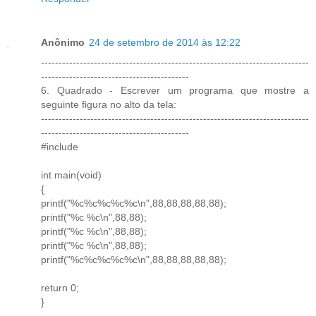
Anônimo
24 de setembro de 2014 às 12:22
----------------------------------------------------------------------------
------------------------------------------
6. Quadrado - Escrever um programa que mostre a
seguinte figura no alto da tela:
----------------------------------------------------------------------------
------------------------------------------
#include
int main(void)
{
printf("%c%c%c%c%c\n",88,88,88,88,88);
printf("%c %c\n",88,88);
printf("%c %c\n",88,88);
printf("%c %c\n",88,88);
printf("%c%c%c%c%c\n",88,88,88,88,88);
return 0;
}