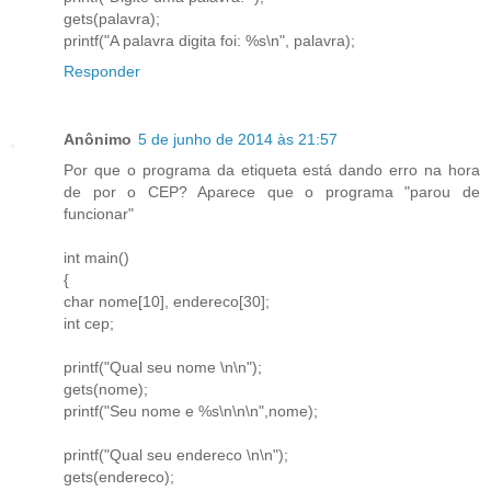
gets(palavra);
printf("A palavra digita foi: %s\n", palavra);
Responder
Anônimo
5 de junho de 2014 às 21:57
Por que o programa da etiqueta está dando erro na hora
de por o CEP? Aparece que o programa "parou de
funcionar"
int main()
{
char nome[10], endereco[30];
int cep;
printf("Qual seu nome \n\n");
gets(nome);
printf("Seu nome e %s\n\n\n",nome);
printf("Qual seu endereco \n\n");
gets(endereco);