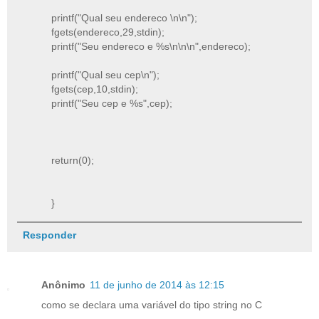
printf("Qual seu endereco \n\n");
fgets(endereco,29,stdin);
printf("Seu endereco e %s\n\n\n",endereco);
printf("Qual seu cep\n");
fgets(cep,10,stdin);
printf("Seu cep e %s",cep);
return(0);
}
Responder
Anônimo
11 de junho de 2014 às 12:15
como se declara uma variável do tipo string no C