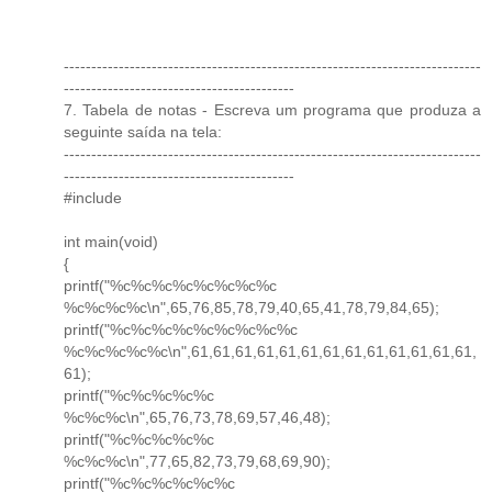
----------------------------------------------------------------------------
------------------------------------------
7. Tabela de notas - Escreva um programa que produza a
seguinte saída na tela:
----------------------------------------------------------------------------
------------------------------------------
#include
int main(void)
{
printf("%c%c%c%c%c%c%c%c
%c%c%c%c\n",65,76,85,78,79,40,65,41,78,79,84,65);
printf("%c%c%c%c%c%c%c%c%c
%c%c%c%c%c\n",61,61,61,61,61,61,61,61,61,61,61,61,61,
61);
printf("%c%c%c%c%c
%c%c%c\n",65,76,73,78,69,57,46,48);
printf("%c%c%c%c%c
%c%c%c\n",77,65,82,73,79,68,69,90);
printf("%c%c%c%c%c%c