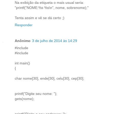
Na exibição da etiqueta o mais usual seria:
"printf("NOME:%s %s\n", nome, sobrenome);"
Tenta assim e vê se dá certo ;)
Responder
Anônimo
3 de julho de 2014 às 14:29
#include
#include
int main()
{
char nome[30], ende[30], celu[30], cep[30];
printf("Digite seu nome: ");
gets(nome);
printf("Digite o seu endereco: ");