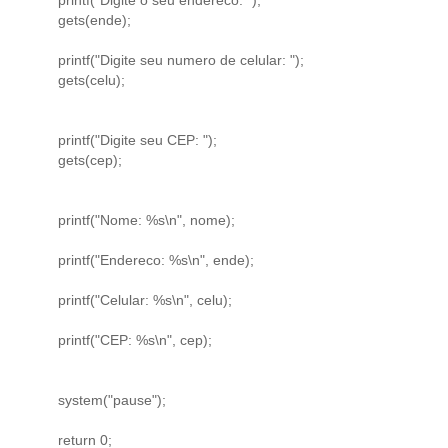
gets(ende);
printf("Digite seu numero de celular: ");
gets(celu);
printf("Digite seu CEP: ");
gets(cep);
printf("Nome: %s\n", nome);
printf("Endereco: %s\n", ende);
printf("Celular: %s\n", celu);
printf("CEP: %s\n", cep);
system("pause");
return 0;