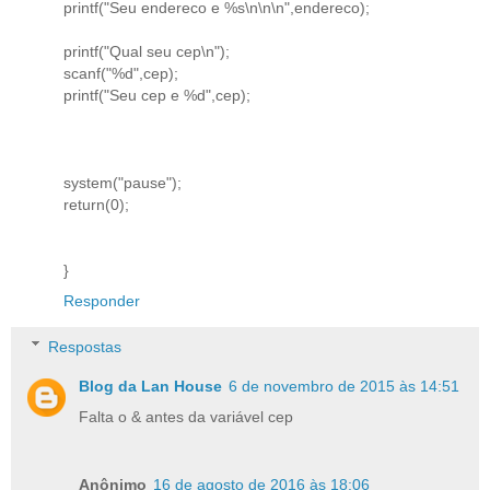
printf("Seu endereco e %s\n\n\n",endereco);
printf("Qual seu cep\n");
scanf("%d",cep);
printf("Seu cep e %d",cep);
system("pause");
return(0);
}
Responder
Respostas
Blog da Lan House
6 de novembro de 2015 às 14:51
Falta o & antes da variável cep
Anônimo
16 de agosto de 2016 às 18:06