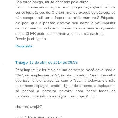
Boa tarde amigo, muito obrigado pelo curso.
Estou começando agora em programação,terminei os
conceitos básicos de C e terminei os exercicios básicos, só
não compreendi como faço o exercicio número 2-Etiqueta,
ele pedi que a pessoa escreva seu nome e vai imprimir
depois, mais como fazer imprimir mais de uma letra, sendo
o tipo CHAR podendo imprimir apenas um caractere.
Desde já obrigado.
Responder
Thiago
13 de abril de 2014 às 08:39
Para imprimir e ler mais de um caractere, você deve usar o
"%s", ou simplesmente "s", no identificador. Porém, perceba
que isso funciona apenas com o "scanf", todavia, ele não
reconhece espaços, então, digitando o nome completo ele
só pegará a primeira palavra; para pegar todas as
palavras, incluindo os espaços, use o "gets". Ex.:
char palavra[30];
printf("Digite uma palavra: ");