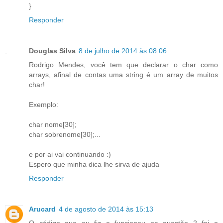
}
Responder
Douglas Silva
8 de julho de 2014 às 08:06
Rodrigo Mendes, você tem que declarar o char como
arrays, afinal de contas uma string é um array de muitos
char!
Exemplo:
char nome[30];
char sobrenome[30];...
e por ai vai continuando :)
Espero que minha dica lhe sirva de ajuda
Responder
Arucard
4 de agosto de 2014 às 15:13
O código que eu fiz e funcionou na questão 2 foi o