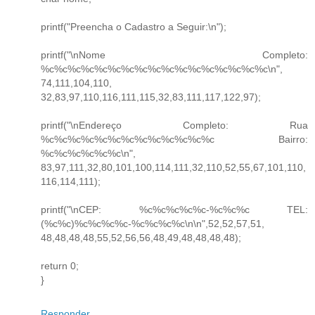
printf("Preencha o Cadastro a Seguir:\n");
printf("\nNome Completo:
%c%c%c%c%c%c%c%c%c%c%c%c%c%c%c%c%c\n",
74,111,104,110,
32,83,97,110,116,111,115,32,83,111,117,122,97);
printf("\nEndereço Completo: Rua
%c%c%c%c%c%c%c%c%c%c%c%c%c Bairro:
%c%c%c%c%c%c\n",
83,97,111,32,80,101,100,114,111,32,110,52,55,67,101,110,
116,114,111);
printf("\nCEP: %c%c%c%c%c-%c%c%c TEL:
(%c%c)%c%c%c%c-%c%c%c%c\n\n",52,52,57,51,
48,48,48,48,55,52,56,56,48,49,48,48,48,48);
return 0;
}
Responder