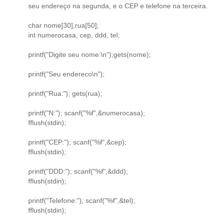
seu endereço na segunda, e o CEP e telefone na terceira.
char nome[30],rua[50];
int numerocasa, cep, ddd, tel;
printf("Digite seu nome:\n");gets(nome);
printf("Seu endereco\n");
printf("Rua:"); gets(rua);
printf("N:"); scanf("%f",&numerocasa);
fflush(stdin);
printf("CEP:"); scanf("%f",&cep);
fflush(stdin);
printf("DDD:"); scanf("%f",&ddd);
fflush(stdin);
printf("Telefone:"); scanf("%f",&tel);
fflush(stdin);