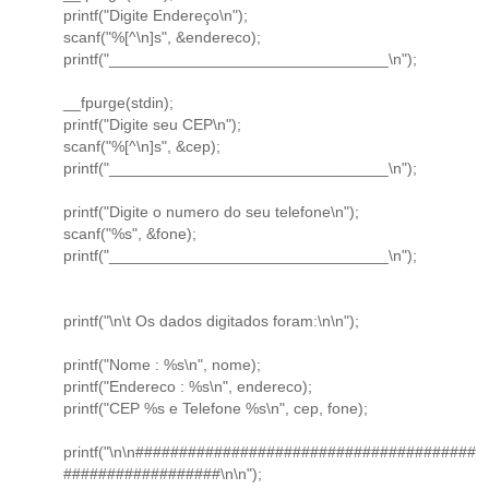
printf("Digite Endereço\n");
scanf("%[^\n]s", &endereco);
printf("________________________________\n");
__fpurge(stdin);
printf("Digite seu CEP\n");
scanf("%[^\n]s", &cep);
printf("________________________________\n");
printf("Digite o numero do seu telefone\n");
scanf("%s", &fone);
printf("________________________________\n");
printf("\n\t Os dados digitados foram:\n\n");
printf("Nome : %s\n", nome);
printf("Endereco : %s\n", endereco);
printf("CEP %s e Telefone %s\n", cep, fone);
printf("\n\n#######################################
##################\n\n");