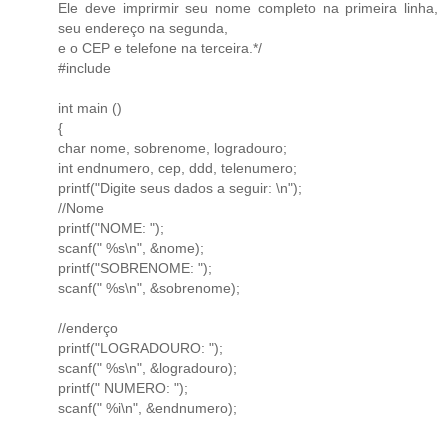
Ele deve imprirmir seu nome completo na primeira linha,
seu endereço na segunda,
e o CEP e telefone na terceira.*/
#include
int main ()
{
char nome, sobrenome, logradouro;
int endnumero, cep, ddd, telenumero;
printf("Digite seus dados a seguir: \n");
//Nome
printf("NOME: ");
scanf(" %s\n", &nome);
printf("SOBRENOME: ");
scanf(" %s\n", &sobrenome);
//enderço
printf("LOGRADOURO: ");
scanf(" %s\n", &logradouro);
printf(" NUMERO: ");
scanf(" %i\n", &endnumero);