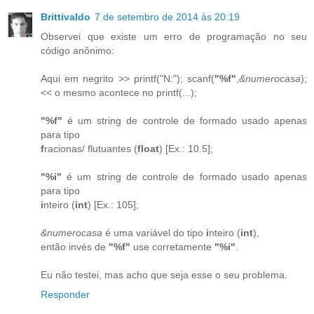
Brittivaldo
7 de setembro de 2014 às 20:19
Observei que existe um erro de programação no seu
código anônimo:
Aqui em negrito >> printf("N:"); scanf(
"%f"
,
&numerocasa
);
<< o mesmo acontece no printf(...);
"%f"
é um string de controle de formado usado apenas
para tipo
f
racionas/ flutuantes (
float
) [Ex.: 10.5];
"%i"
é um string de controle de formado usado apenas
para tipo
i
nteiro (
int
) [Ex.: 105];
&numerocasa
é uma variável do tipo
i
nteiro (
int
),
então invés de
"%f"
use corretamente
"%i"
.
Eu não testei, mas acho que seja esse o seu problema.
Responder