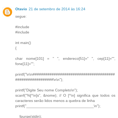
Otavio
21 de setembro de 2014 às 16:24
segue:
#include
#include
int main()
{
char nome[101] = " ", endereco[51]=" ", cep[11]="",
fone[11]="";
printf("\n\n#######################################
##################\n\n");
printf("Digite Seu nome Completo\n");
scanf("%[^\n]s", &nome); // O [^\n] significa que todos os
caracteres serão lidos menos a quebra de linha
printf("________________________________\n");
__fpurge(stdin);