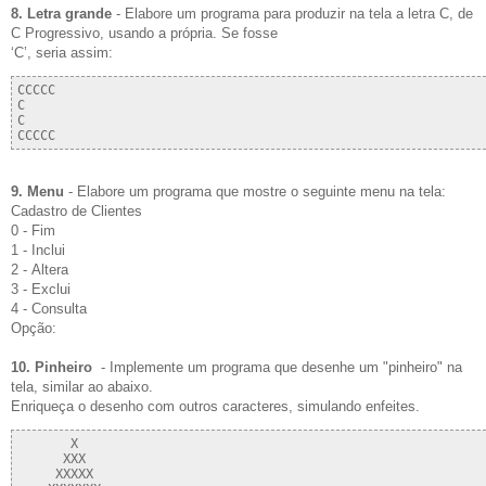
8. Letra grande
- Elabore um programa para produzir na tela a letra C, de
C Progressivo, usando a própria. Se fosse
‘C’, seria assim:
CCCCC

C

C

9. Menu
- Elabore um programa que mostre o seguinte menu na tela:
Cadastro de Clientes
0 - Fim
1 - Inclui
2 - Altera
3 - Exclui
4 - Consulta
Opção:
10. Pinheiro
- Implemente um programa que desenhe um "pinheiro" na
tela, similar ao abaixo.
Enriqueça o desenho com outros caracteres, simulando enfeites.
       X

      XXX

     XXXXX
