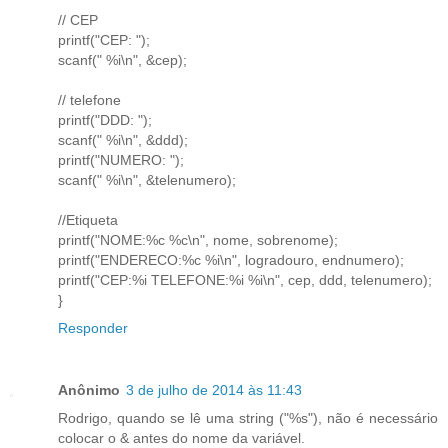
// CEP
printf("CEP: ");
scanf(" %i\n", &cep);
// telefone
printf("DDD: ");
scanf(" %i\n", &ddd);
printf("NUMERO: ");
scanf(" %i\n", &telenumero);
//Etiqueta
printf("NOME:%c %c\n", nome, sobrenome);
printf("ENDERECO:%c %i\n", logradouro, endnumero);
printf("CEP:%i TELEFONE:%i %i\n", cep, ddd, telenumero);
}
Responder
Anônimo
3 de julho de 2014 às 11:43
Rodrigo, quando se lê uma string ("%s"), não é necessário
colocar o & antes do nome da variável.