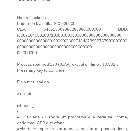
Nome:blablabla
Endereco:blalbalba N:0.000000
CEP: 648518509866265860.000000 DDD:
(68071646331837108000000000000000000000000000
000000000000000.000000)6807164473902767900000000
00000000000000000000000000000000
00.000000
Process returned 170 (0xAA) execution time : 13.332 s
Press any key to continue.
Eis o meu codigo
#include
int main()
{
//2. Etiqueta - Elabore um programa que pede seu nome,
endereço, CEP e telefone.
//Ele deve imprirmir seu nome completo na primeira linha,