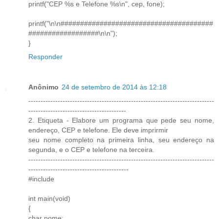
printf("CEP %s e Telefone %s\n", cep, fone);
printf("\n\n#######################################
##################\n\n");
}
Responder
Anônimo
24 de setembro de 2014 às 12:18
----------------------------------------------------------------------------
----------------------------------------
2. Etiqueta - Elabore um programa que pede seu nome,
endereço, CEP e telefone. Ele deve imprirmir
seu nome completo na primeira linha, seu endereço na
segunda, e o CEP e telefone na terceira.
----------------------------------------------------------------------------
-----------------------------------------
#include
int main(void)
{
char nome;