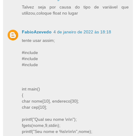
Talvez seja por causa do tipo de variável que
utilizou,coloque float no lugar
FabioAzevedo
4 de janeiro de 2022 às 18:18
tente usar assim;
#include
#include
#include
int main()
{
char nome[10], endereco[30];
char cep[10];
printf("Qual seu nome \n\n");
fgets(nome,9,stdin);
printf("Seu nome e %s\n\n\n",nome);