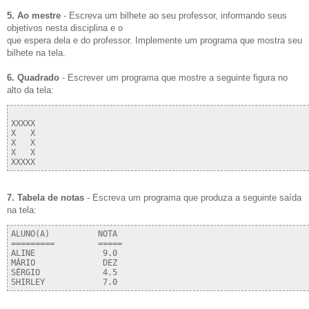
5. Ao mestre
- Escreva um bilhete ao seu professor, informando seus
objetivos nesta disciplina e o
que espera dela e do professor. Implemente um programa que mostra seu
bilhete na tela.
6. Quadrado
- Escrever um programa que mostre a seguinte figura no
alto da tela:
XXXXX

X   X

X   X

X   X

7. Tabela de notas
- Escreva um programa que produza a seguinte saída
na tela:
ALUNO(A)          NOTA

=========         =====

ALINE              9.0  

MÁRIO              DEZ

SÉRGIO             4.5    
