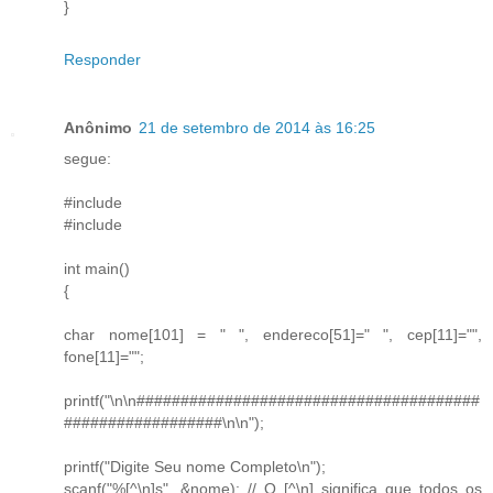
}
Responder
Anônimo
21 de setembro de 2014 às 16:25
segue:
#include
#include
int main()
{
char nome[101] = " ", endereco[51]=" ", cep[11]="",
fone[11]="";
printf("\n\n#######################################
##################\n\n");
printf("Digite Seu nome Completo\n");
scanf("%[^\n]s", &nome); // O [^\n] significa que todos os