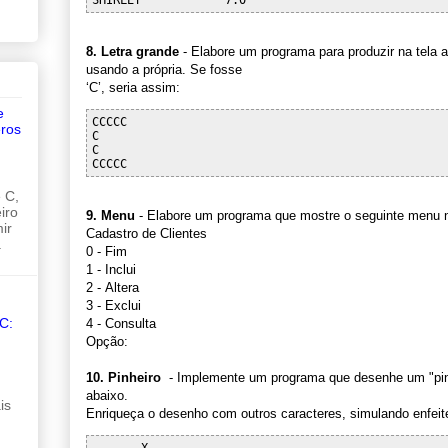
8. Letra grande
- Elabore um programa para produzir na tela a
usando a própria. Se fosse
‘C’, seria assim:
e
CCCCC

ros
C

C

 C,
iro
9. Menu
- Elabore um programa que mostre o seguinte menu n
ir
Cadastro de Clientes
.
0 - Fim
1 - Inclui
2 - Altera
3 - Exclui
C:
4 - Consulta
Opção:
10. Pinheiro
- Implemente um programa que desenhe um "pinhe
abaixo.
is
Enriqueça o desenho com outros caracteres, simulando enfeit
       X
