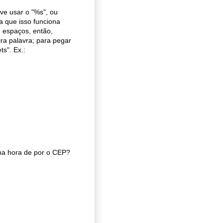
ve usar o "%s", ou
a que isso funciona
e espaços, então,
ra palavra; para pegar
ts". Ex.:
na hora de por o CEP?