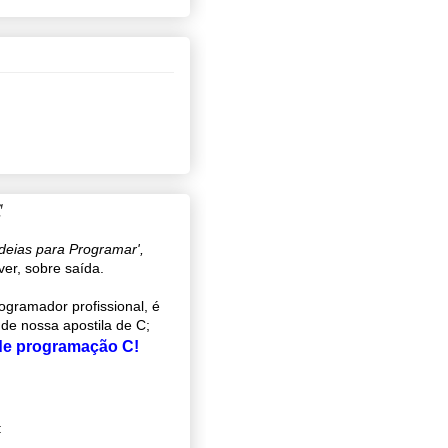
C
ideias para Programar',
ver, sobre saída.
gramador profissional, é
 de nossa apostila de C;
 de programação C!
: