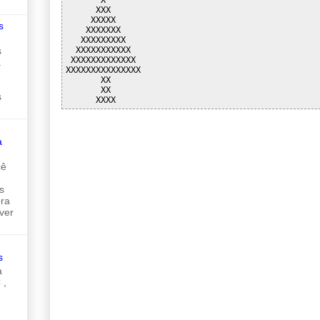
      XXX

     XXXXX

s
    XXXXXXX

   XXXXXXXXX

  XXXXXXXXXXX

s
 XXXXXXXXXXXXX

a
XXXXXXXXXXXXXXX

       XX

       XX

s
a
cê
s
ora
ver
s
a
 ,