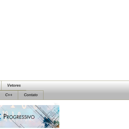
Vetores
C++
Contato