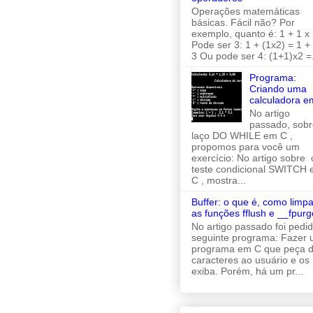
Operações matemáticas
básicas. Fácil não? Por
exemplo, quanto é: 1 + 1 x 
Pode ser 3: 1 + (1x2) = 1 +
3 Ou pode ser 4: (1+1)x2 =.
Programa:
Criando uma
calculadora e
No artigo
passado, sobr
laço DO WHILE em C ,
propomos para você um
exercício: No artigo sobre 
teste condicional SWITCH
C , mostra...
Buffer: o que é, como limpa
as funções fflush e __fpurg
No artigo passado foi pedi
seguinte programa: Fazer
programa em C que peça d
caracteres ao usuário e os
exiba. Porém, há um pr...