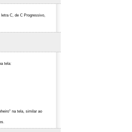
 letra C, de C Progressivo,
a tela:
iro" na tela, similar ao
es.