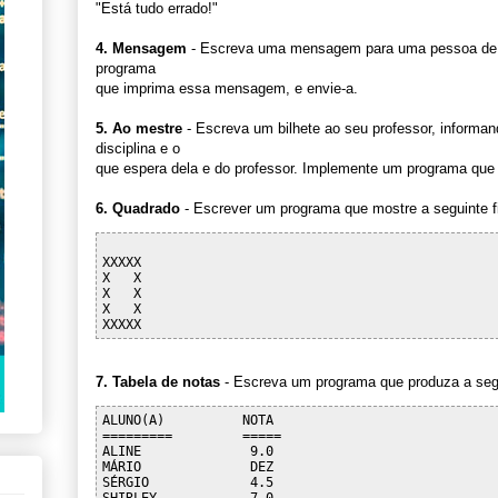
"Está tudo errado!"
4. Mensagem
- Escreva uma mensagem para uma pessoa de 
programa
que imprima essa mensagem, e envie-a.
5. Ao mestre
- Escreva um bilhete ao seu professor, informan
disciplina e o
que espera dela e do professor. Implemente um programa que m
6. Quadrado
- Escrever um programa que mostre a seguinte fig
XXXXX

X   X

X   X

X   X

7. Tabela de notas
- Escreva um programa que produza a segu
ALUNO(A)          NOTA

=========         =====

ALINE              9.0  

MÁRIO              DEZ

SÉRGIO             4.5    
