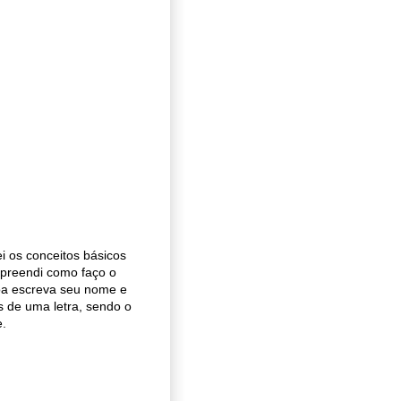
 os conceitos básicos
mpreendi como faço o
soa escreva seu nome e
s de uma letra, sendo o
e.