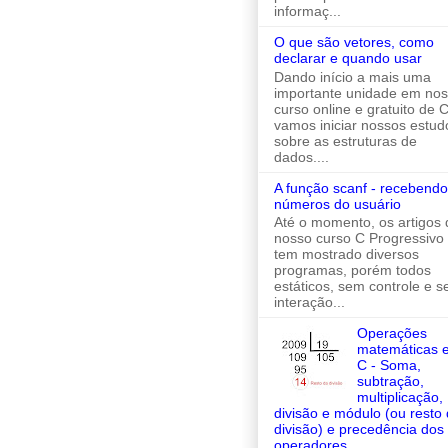
informaç...
O que são vetores, como
declarar e quando usar
Dando início a mais uma
importante unidade em no
curso online e gratuito de C
vamos iniciar nossos estud
sobre as estruturas de
dados....
A função scanf - recebendo
números do usuário
Até o momento, os artigos 
nosso curso C Progressivo
tem mostrado diversos
programas, porém todos
estáticos, sem controle e 
interação...
Operações
matemáticas 
C - Soma,
subtração,
multiplicação,
divisão e módulo (ou resto
divisão) e precedência dos
operadores