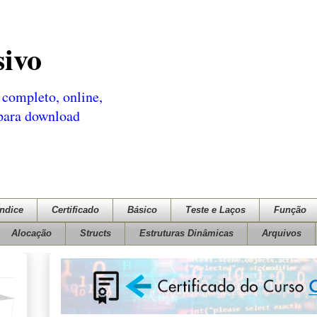
sivo
completo, online,
 para download
Índice
Certificado
Básico
Teste e Laços
Função
Alocação
Structs
Estruturas Dinâmicas
Arquivos