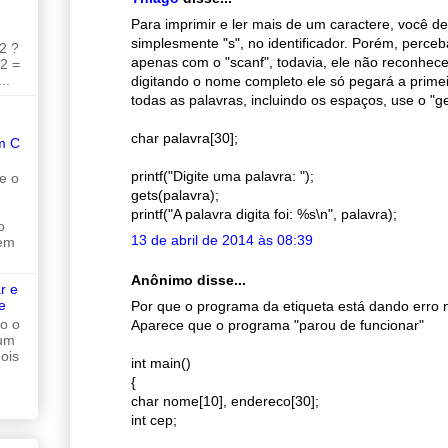
Para imprimir e ler mais de um caractere, você de
simplesmente "s", no identificador. Porém, perceb
2 ?
apenas com o "scanf", todavia, ele não reconhec
 2 =
..
digitando o nome completo ele só pegará a primei
todas as palavras, incluindo os espaços, use o "ge
char palavra[30];
m C
printf("Digite uma palavra: ");
e o
gets(palavra);
printf("A palavra digita foi: %s\n", palavra);
o
13 de abril de 2014 às 08:39
 em
Anônimo disse...
r e
e
Por que o programa da etiqueta está dando erro 
do o
Aparece que o programa "parou de funcionar"
 um
ois
int main()
{
char nome[10], endereco[30];
int cep;