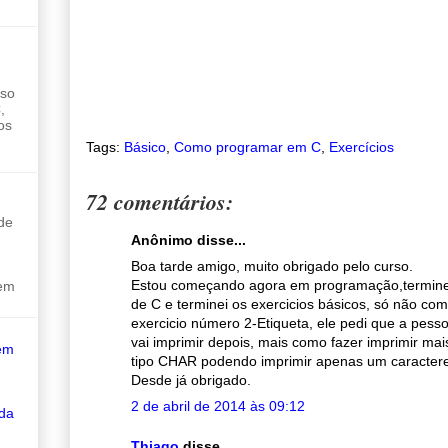
sso
,
os
Tags:
Básico
,
Como programar em C
,
Exercícios
72 comentários:
de
Anônimo disse...
Boa tarde amigo, muito obrigado pelo curso.
Estou começando agora em programação,terminei
sem
de C e terminei os exercicios básicos, só não co
exercicio número 2-Etiqueta, ele pedi que a pes
vai imprimir depois, mais como fazer imprimir mai
em
tipo CHAR podendo imprimir apenas um caracter
Desde já obrigado.
2 de abril de 2014 às 09:12
 da
Thiago
disse...