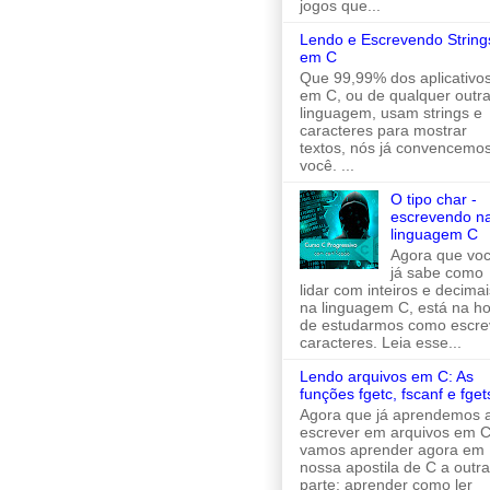
jogos que...
Lendo e Escrevendo String
em C
Que 99,99% dos aplicativo
em C, ou de qualquer outr
linguagem, usam strings e
caracteres para mostrar
textos, nós já convencemo
você. ...
O tipo char -
escrevendo n
linguagem C
Agora que vo
já sabe como
lidar com inteiros e decimai
na linguagem C, está na h
de estudarmos como escre
caracteres. Leia esse...
Lendo arquivos em C: As
funções fgetc, fscanf e fget
Agora que já aprendemos 
escrever em arquivos em C
vamos aprender agora em
nossa apostila de C a outra
parte: aprender como ler