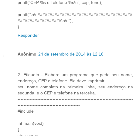
printf("CEP %s e Telefone %s\n", cep, fone);
printf("\n\n#######################################
##################\n\n");
}
Responder
Anônimo
24 de setembro de 2014 às 12:18
----------------------------------------------------------------------------
----------------------------------------
2. Etiqueta - Elabore um programa que pede seu nome,
endereço, CEP e telefone. Ele deve imprirmir
seu nome completo na primeira linha, seu endereço na
segunda, e o CEP e telefone na terceira.
----------------------------------------------------------------------------
-----------------------------------------
#include
int main(void)
{
char nome;