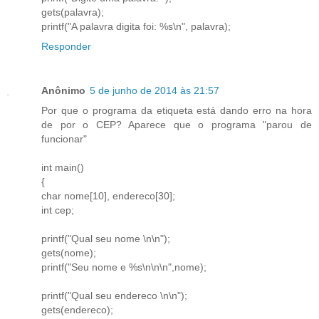
gets(palavra);
printf("A palavra digita foi: %s\n", palavra);
Responder
Anônimo
5 de junho de 2014 às 21:57
Por que o programa da etiqueta está dando erro na hora
de por o CEP? Aparece que o programa "parou de
funcionar"
int main()
{
char nome[10], endereco[30];
int cep;
printf("Qual seu nome \n\n");
gets(nome);
printf("Seu nome e %s\n\n\n",nome);
printf("Qual seu endereco \n\n");
gets(endereco);