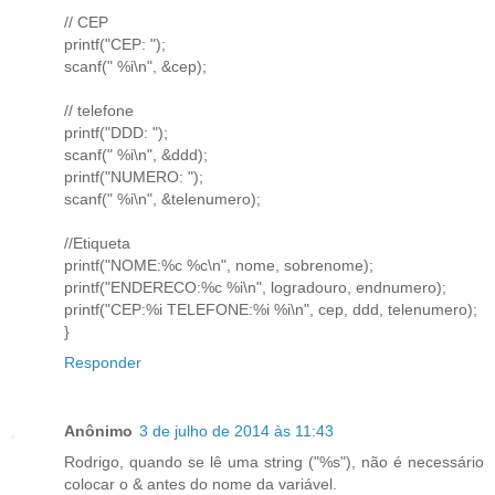
// CEP
printf("CEP: ");
scanf(" %i\n", &cep);
// telefone
printf("DDD: ");
scanf(" %i\n", &ddd);
printf("NUMERO: ");
scanf(" %i\n", &telenumero);
//Etiqueta
printf("NOME:%c %c\n", nome, sobrenome);
printf("ENDERECO:%c %i\n", logradouro, endnumero);
printf("CEP:%i TELEFONE:%i %i\n", cep, ddd, telenumero);
}
Responder
Anônimo
3 de julho de 2014 às 11:43
Rodrigo, quando se lê uma string ("%s"), não é necessário
colocar o & antes do nome da variável.