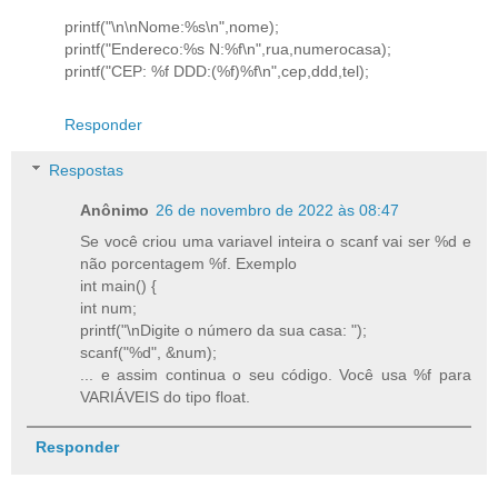
printf("\n\nNome:%s\n",nome);
printf("Endereco:%s N:%f\n",rua,numerocasa);
printf("CEP: %f DDD:(%f)%f\n",cep,ddd,tel);
Responder
Respostas
Anônimo
26 de novembro de 2022 às 08:47
Se você criou uma variavel inteira o scanf vai ser %d e
não porcentagem %f. Exemplo
int main() {
int num;
printf("\nDigite o número da sua casa: ");
scanf("%d", &num);
... e assim continua o seu código. Você usa %f para
VARIÁVEIS do tipo float.
Responder