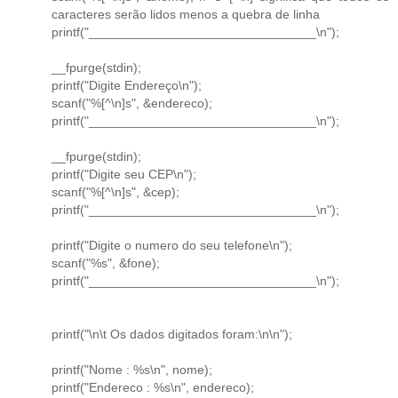
caracteres serão lidos menos a quebra de linha
printf("________________________________\n");
__fpurge(stdin);
printf("Digite Endereço\n");
scanf("%[^\n]s", &endereco);
printf("________________________________\n");
__fpurge(stdin);
printf("Digite seu CEP\n");
scanf("%[^\n]s", &cep);
printf("________________________________\n");
printf("Digite o numero do seu telefone\n");
scanf("%s", &fone);
printf("________________________________\n");
printf("\n\t Os dados digitados foram:\n\n");
printf("Nome : %s\n", nome);
printf("Endereco : %s\n", endereco);