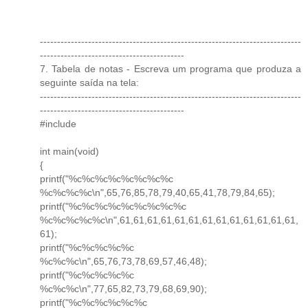
----------------------------------------------------------------------------
------------------------------------------
7. Tabela de notas - Escreva um programa que produza a
seguinte saída na tela:
----------------------------------------------------------------------------
------------------------------------------
#include
int main(void)
{
printf("%c%c%c%c%c%c%c%c
%c%c%c%c\n",65,76,85,78,79,40,65,41,78,79,84,65);
printf("%c%c%c%c%c%c%c%c%c
%c%c%c%c%c\n",61,61,61,61,61,61,61,61,61,61,61,61,61,
61);
printf("%c%c%c%c%c
%c%c%c\n",65,76,73,78,69,57,46,48);
printf("%c%c%c%c%c
%c%c%c\n",77,65,82,73,79,68,69,90);
printf("%c%c%c%c%c%c