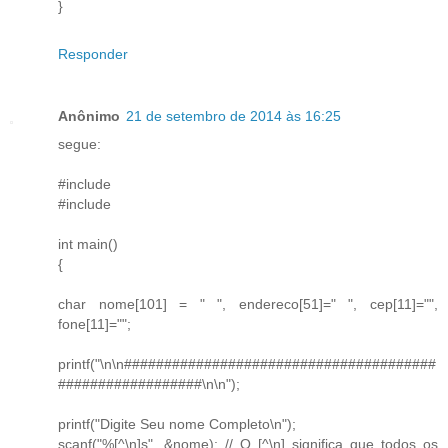
}
Responder
Anônimo
21 de setembro de 2014 às 16:25
segue:
#include
#include
int main()
{
char nome[101] = " ", endereco[51]=" ", cep[11]="",
fone[11]="";
printf("\n\n#######################################
##################\n\n");
printf("Digite Seu nome Completo\n");
scanf("%[^\n]s", &nome); // O [^\n] significa que todos os