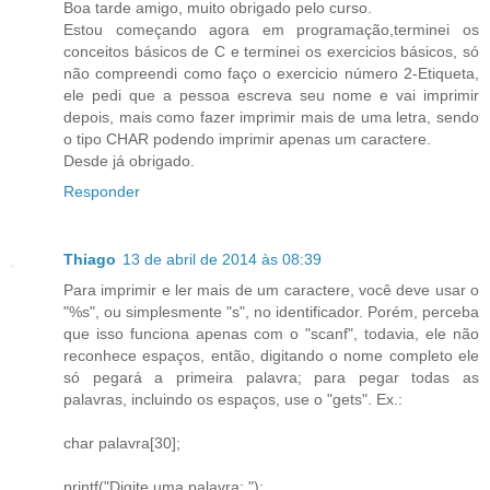
Boa tarde amigo, muito obrigado pelo curso.
Estou começando agora em programação,terminei os
conceitos básicos de C e terminei os exercicios básicos, só
não compreendi como faço o exercicio número 2-Etiqueta,
ele pedi que a pessoa escreva seu nome e vai imprimir
depois, mais como fazer imprimir mais de uma letra, sendo
o tipo CHAR podendo imprimir apenas um caractere.
Desde já obrigado.
Responder
Thiago
13 de abril de 2014 às 08:39
Para imprimir e ler mais de um caractere, você deve usar o
"%s", ou simplesmente "s", no identificador. Porém, perceba
que isso funciona apenas com o "scanf", todavia, ele não
reconhece espaços, então, digitando o nome completo ele
só pegará a primeira palavra; para pegar todas as
palavras, incluindo os espaços, use o "gets". Ex.:
char palavra[30];
printf("Digite uma palavra: ");