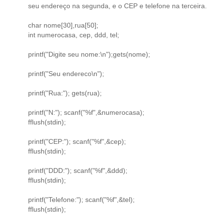
seu endereço na segunda, e o CEP e telefone na terceira.
char nome[30],rua[50];
int numerocasa, cep, ddd, tel;
printf("Digite seu nome:\n");gets(nome);
printf("Seu endereco\n");
printf("Rua:"); gets(rua);
printf("N:"); scanf("%f",&numerocasa);
fflush(stdin);
printf("CEP:"); scanf("%f",&cep);
fflush(stdin);
printf("DDD:"); scanf("%f",&ddd);
fflush(stdin);
printf("Telefone:"); scanf("%f",&tel);
fflush(stdin);