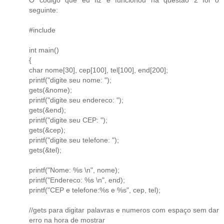
seguinte:
#include
int main()
{
char nome[30], cep[100], tel[100], end[200];
printf("digite seu nome: ");
gets(&nome);
printf("digite seu endereco: ");
gets(&end);
printf("digite seu CEP: ");
gets(&cep);
printf("digite seu telefone: ");
gets(&tel);
printf("Nome: %s \n", nome);
printf("Endereco: %s \n", end);
printf("CEP e telefone:%s e %s", cep, tel);
//gets para digitar palavras e numeros com espaço sem dar
erro na hora de mostrar