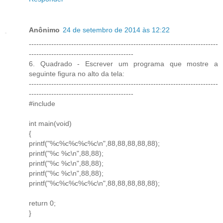
Anônimo
24 de setembro de 2014 às 12:22
----------------------------------------------------------------------------
------------------------------------------
6. Quadrado - Escrever um programa que mostre a
seguinte figura no alto da tela:
----------------------------------------------------------------------------
------------------------------------------
#include
int main(void)
{
printf("%c%c%c%c%c\n",88,88,88,88,88);
printf("%c %c\n",88,88);
printf("%c %c\n",88,88);
printf("%c %c\n",88,88);
printf("%c%c%c%c%c\n",88,88,88,88,88);
return 0;
}