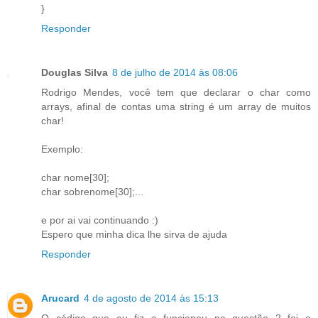
}
Responder
Douglas Silva
8 de julho de 2014 às 08:06
Rodrigo Mendes, você tem que declarar o char como
arrays, afinal de contas uma string é um array de muitos
char!
Exemplo:
char nome[30];
char sobrenome[30];...
e por ai vai continuando :)
Espero que minha dica lhe sirva de ajuda
Responder
Arucard
4 de agosto de 2014 às 15:13
O código que eu fiz e funcionou na questão 2 foi o