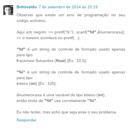
Brittivaldo
7 de setembro de 2014 às 20:19
Observei que existe um erro de programação no seu
código anônimo:
Aqui em negrito >> printf("N:"); scanf(
"%f"
,
&numerocasa
);
<< o mesmo acontece no printf(...);
"%f"
é um string de controle de formado usado apenas
para tipo
f
racionas/ flutuantes (
float
) [Ex.: 10.5];
"%i"
é um string de controle de formado usado apenas
para tipo
i
nteiro (
int
) [Ex.: 105];
&numerocasa
é uma variável do tipo
i
nteiro (
int
),
então invés de
"%f"
use corretamente
"%i"
.
Eu não testei, mas acho que seja esse o seu problema.
Responder