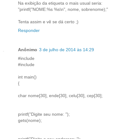
Na exibição da etiqueta o mais usual seria:
"printf("NOME:%s %s\n", nome, sobrenome);"
Tenta assim e vê se dá certo ;)
Responder
Anônimo
3 de julho de 2014 às 14:29
#include
#include
int main()
{
char nome[30], ende[30], celu[30], cep[30];
printf("Digite seu nome: ");
gets(nome);
printf("Digite o seu endereco: ");