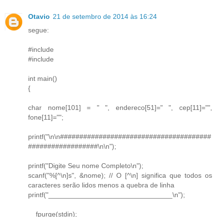
Otavio
21 de setembro de 2014 às 16:24
segue:
#include
#include
int main()
{
char nome[101] = " ", endereco[51]=" ", cep[11]="",
fone[11]="";
printf("\n\n#######################################
##################\n\n");
printf("Digite Seu nome Completo\n");
scanf("%[^\n]s", &nome); // O [^\n] significa que todos os
caracteres serão lidos menos a quebra de linha
printf("________________________________\n");
__fpurge(stdin);