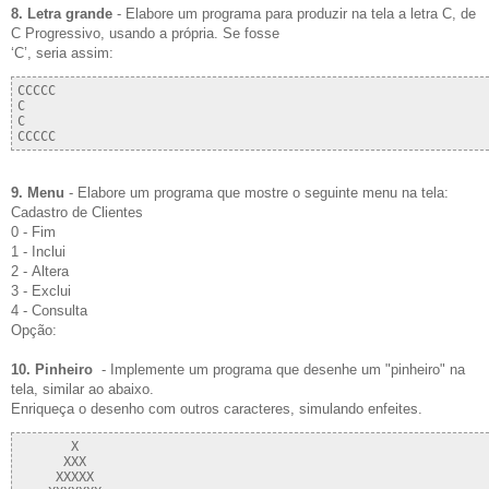
8. Letra grande
- Elabore um programa para produzir na tela a letra C, de
C Progressivo, usando a própria. Se fosse
‘C’, seria assim:
CCCCC

C

C

9. Menu
- Elabore um programa que mostre o seguinte menu na tela:
Cadastro de Clientes
0 - Fim
1 - Inclui
2 - Altera
3 - Exclui
4 - Consulta
Opção:
10. Pinheiro
- Implemente um programa que desenhe um "pinheiro" na
tela, similar ao abaixo.
Enriqueça o desenho com outros caracteres, simulando enfeites.
       X

      XXX

     XXXXX
