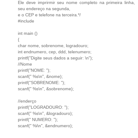
Ele deve imprirmir seu nome completo na primeira linha,
seu endereço na segunda,
e o CEP e telefone na terceira.*/
#include
int main ()
{
char nome, sobrenome, logradouro;
int endnumero, cep, ddd, telenumero;
printf("Digite seus dados a seguir: \n");
//Nome
printf("NOME: ");
scanf(" %s\n", &nome);
printf("SOBRENOME: ");
scanf(" %s\n", &sobrenome);
//enderço
printf("LOGRADOURO: ");
scanf(" %s\n", &logradouro);
printf(" NUMERO: ");
scanf(" %i\n", &endnumero);