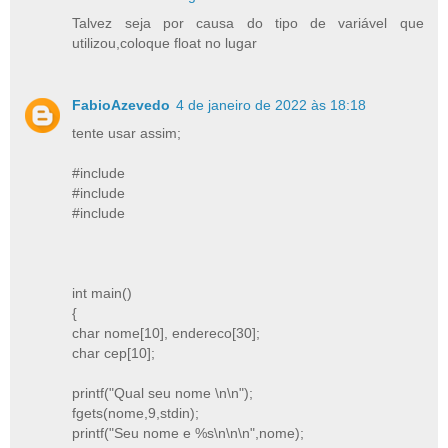
Talvez seja por causa do tipo de variável que
utilizou,coloque float no lugar
FabioAzevedo
4 de janeiro de 2022 às 18:18
tente usar assim;
#include
#include
#include
int main()
{
char nome[10], endereco[30];
char cep[10];
printf("Qual seu nome \n\n");
fgets(nome,9,stdin);
printf("Seu nome e %s\n\n\n",nome);