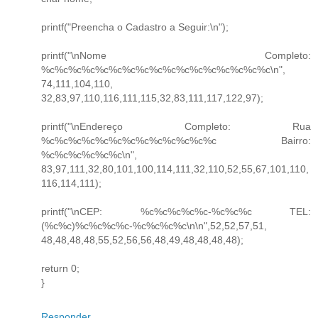
printf("Preencha o Cadastro a Seguir:\n");
printf("\nNome Completo:
%c%c%c%c%c%c%c%c%c%c%c%c%c%c%c%c%c\n",
74,111,104,110,
32,83,97,110,116,111,115,32,83,111,117,122,97);
printf("\nEndereço Completo: Rua
%c%c%c%c%c%c%c%c%c%c%c%c%c Bairro:
%c%c%c%c%c%c\n",
83,97,111,32,80,101,100,114,111,32,110,52,55,67,101,110,
116,114,111);
printf("\nCEP: %c%c%c%c%c-%c%c%c TEL:
(%c%c)%c%c%c%c-%c%c%c%c\n\n",52,52,57,51,
48,48,48,48,55,52,56,56,48,49,48,48,48,48);
return 0;
}
Responder