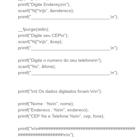
printf("Digite Endereço\n");
scanf("%[^\n]s", &endereco);
printf("________________________________\n");
__fpurge(stdin);
printf("Digite seu CEP\n");
scanf("%[^\n]s", &cep);
printf("________________________________\n");
printf("Digite o numero do seu telefone\n");
scanf("%s", &fone);
printf("________________________________\n");
printf("\n\t Os dados digitados foram:\n\n");
printf("Nome : %s\n", nome);
printf("Endereco : %s\n", endereco);
printf("CEP %s e Telefone %s\n", cep, fone);
printf("\n\n#######################################
##################\n\n");