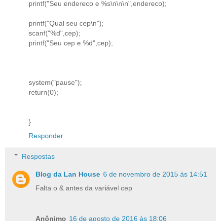
printf("Seu endereco e %s\n\n\n",endereco);
printf("Qual seu cep\n");
scanf("%d",cep);
printf("Seu cep e %d",cep);
system("pause");
return(0);
}
Responder
Respostas
Blog da Lan House
6 de novembro de 2015 às 14:51
Falta o & antes da variável cep
Anônimo
16 de agosto de 2016 às 18:06