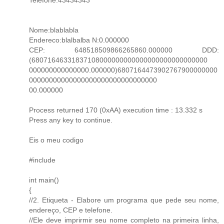
Nome:blablabla
Endereco:blalbalba N:0.000000
CEP: 648518509866265860.000000 DDD:
(68071646331837108000000000000000000000000000
000000000000000.000000)6807164473902767900000000
00000000000000000000000000000000
00.000000
Process returned 170 (0xAA) execution time : 13.332 s
Press any key to continue.
Eis o meu codigo
#include
int main()
{
//2. Etiqueta - Elabore um programa que pede seu nome,
endereço, CEP e telefone.
//Ele deve imprirmir seu nome completo na primeira linha,