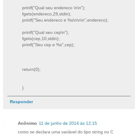
printf("Qual seu endereco \n\n");
fgets(endereco,29,stdin);
printf("Seu endereco e %s\n\n\n",endereco);
printf("Qual seu cep\n");
fgets(cep,10,stdin);
printf("Seu cep e %s",cep);
return(0);
}
Responder
Anônimo
11 de junho de 2014 às 12:15
como se declara uma variável do tipo string no C