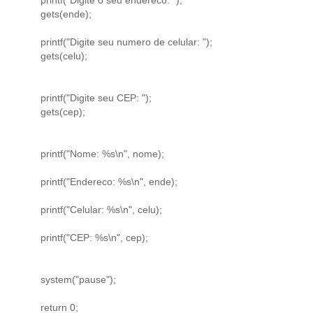
gets(ende);
printf("Digite seu numero de celular: ");
gets(celu);
printf("Digite seu CEP: ");
gets(cep);
printf("Nome: %s\n", nome);
printf("Endereco: %s\n", ende);
printf("Celular: %s\n", celu);
printf("CEP: %s\n", cep);
system("pause");
return 0;