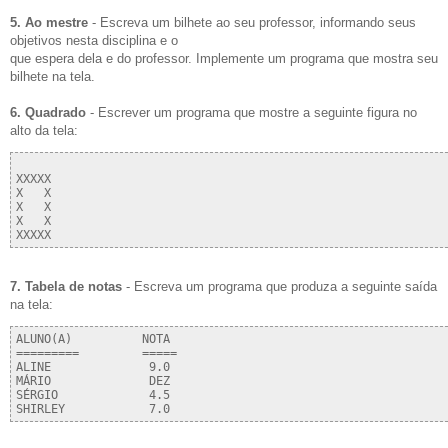
5. Ao mestre
- Escreva um bilhete ao seu professor, informando seus
objetivos nesta disciplina e o
que espera dela e do professor. Implemente um programa que mostra seu
bilhete na tela.
6. Quadrado
- Escrever um programa que mostre a seguinte figura no
alto da tela:
XXXXX

X   X

X   X

X   X

7. Tabela de notas
- Escreva um programa que produza a seguinte saída
na tela:
ALUNO(A)          NOTA

=========         =====

ALINE              9.0  

MÁRIO              DEZ

SÉRGIO             4.5    
