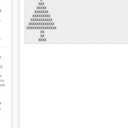
      XXX

     XXXXX

s
    XXXXXXX

   XXXXXXXXX

  XXXXXXXXXXX

s
 XXXXXXXXXXXXX

a
XXXXXXXXXXXXXXX

       XX

       XX

s
a
cê
s
ora
ver
s
a
 ,