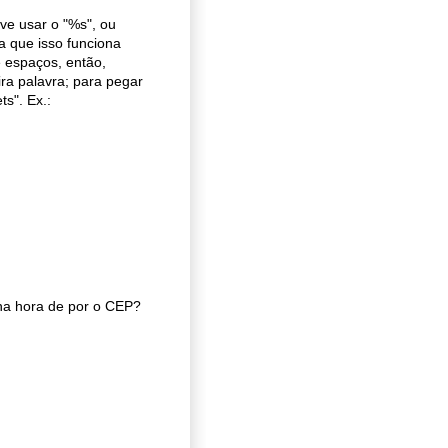
ve usar o "%s", ou
a que isso funciona
e espaços, então,
ra palavra; para pegar
ts". Ex.:
na hora de por o CEP?