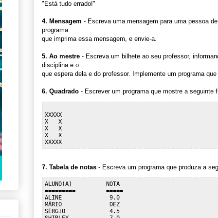
"Está tudo errado!"
4. Mensagem
- Escreva uma mensagem para uma pessoa de 
programa
que imprima essa mensagem, e envie-a.
5. Ao mestre
- Escreva um bilhete ao seu professor, informan
disciplina e o
que espera dela e do professor. Implemente um programa que m
6. Quadrado
- Escrever um programa que mostre a seguinte fig
XXXXX

X   X

X   X

X   X

7. Tabela de notas
- Escreva um programa que produza a segu
ALUNO(A)          NOTA

=========         =====

ALINE              9.0  

MÁRIO              DEZ

SÉRGIO             4.5    
