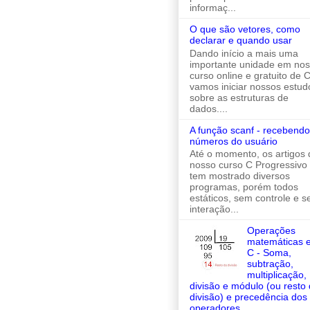
informaç...
O que são vetores, como
declarar e quando usar
Dando início a mais uma
importante unidade em no
curso online e gratuito de C
vamos iniciar nossos estud
sobre as estruturas de
dados....
A função scanf - recebendo
números do usuário
Até o momento, os artigos 
nosso curso C Progressivo
tem mostrado diversos
programas, porém todos
estáticos, sem controle e 
interação...
Operações
matemáticas 
C - Soma,
subtração,
multiplicação,
divisão e módulo (ou resto
divisão) e precedência dos
operadores