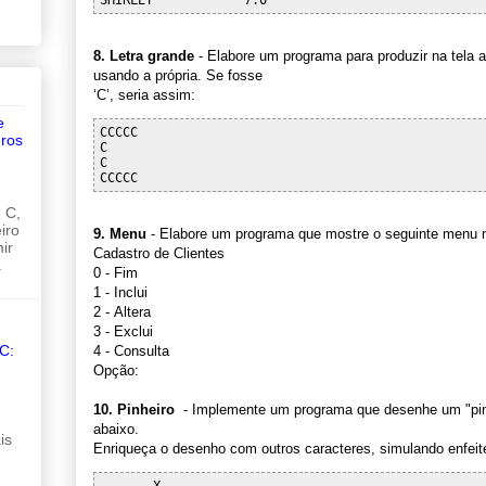
8. Letra grande
- Elabore um programa para produzir na tela a
usando a própria. Se fosse
‘C’, seria assim:
e
CCCCC

ros
C

C

 C,
iro
9. Menu
- Elabore um programa que mostre o seguinte menu n
ir
Cadastro de Clientes
.
0 - Fim
1 - Inclui
2 - Altera
3 - Exclui
C:
4 - Consulta
Opção:
10. Pinheiro
- Implemente um programa que desenhe um "pinhe
abaixo.
is
Enriqueça o desenho com outros caracteres, simulando enfeit
       X
