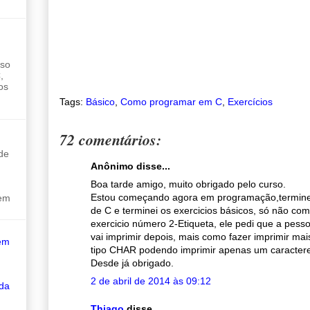
sso
,
os
Tags:
Básico
,
Como programar em C
,
Exercícios
72 comentários:
de
Anônimo disse...
Boa tarde amigo, muito obrigado pelo curso.
Estou começando agora em programação,terminei
sem
de C e terminei os exercicios básicos, só não co
exercicio número 2-Etiqueta, ele pedi que a pes
vai imprimir depois, mais como fazer imprimir mai
em
tipo CHAR podendo imprimir apenas um caracter
Desde já obrigado.
2 de abril de 2014 às 09:12
 da
Thiago
disse...