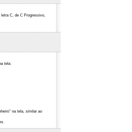
 letra C, de C Progressivo,
a tela:
iro" na tela, similar ao
es.