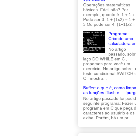
Operações matemáticas
básicas. Fácil não? Por
exemplo, quanto é: 1 + 1 x 
Pode ser 3: 1 + (1x2) = 1 +
3 Ou pode ser 4: (1+1)x2 =.
Programa:
Criando uma
calculadora e
No artigo
passado, sobr
laço DO WHILE em C ,
propomos para você um
exercício: No artigo sobre 
teste condicional SWITCH
C , mostra...
Buffer: o que é, como limpa
as funções fflush e __fpurg
No artigo passado foi pedi
seguinte programa: Fazer
programa em C que peça d
caracteres ao usuário e os
exiba. Porém, há um pr...