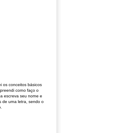
 os conceitos básicos
mpreendi como faço o
soa escreva seu nome e
s de uma letra, sendo o
e.