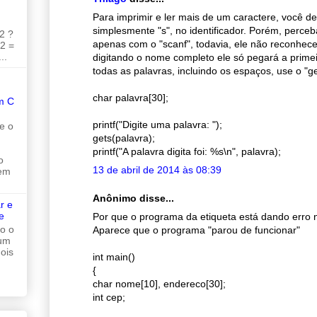
Para imprimir e ler mais de um caractere, você de
simplesmente "s", no identificador. Porém, perceb
2 ?
apenas com o "scanf", todavia, ele não reconhec
 2 =
..
digitando o nome completo ele só pegará a primei
todas as palavras, incluindo os espaços, use o "ge
char palavra[30];
m C
printf("Digite uma palavra: ");
e o
gets(palavra);
printf("A palavra digita foi: %s\n", palavra);
o
13 de abril de 2014 às 08:39
 em
Anônimo disse...
r e
e
Por que o programa da etiqueta está dando erro 
do o
Aparece que o programa "parou de funcionar"
 um
ois
int main()
{
char nome[10], endereco[30];
int cep;