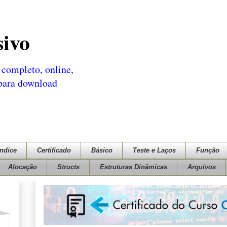
sivo
completo, online,
 para download
Índice
Certificado
Básico
Teste e Laços
Função
Alocação
Structs
Estruturas Dinâmicas
Arquivos