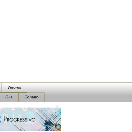
Vetores
C++
Contato