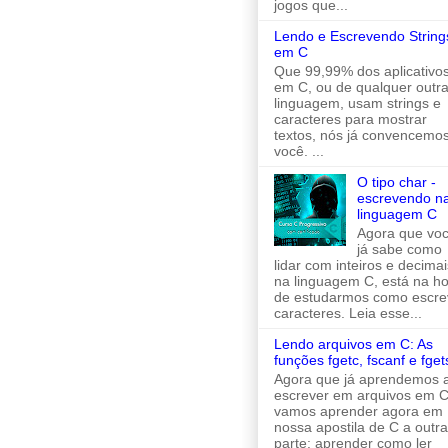
jogos que...
Lendo e Escrevendo String
em C
Que 99,99% dos aplicativo
em C, ou de qualquer outr
linguagem, usam strings e
caracteres para mostrar
textos, nós já convencemo
você. ...
O tipo char -
escrevendo n
linguagem C
Agora que vo
já sabe como
lidar com inteiros e decimai
na linguagem C, está na h
de estudarmos como escre
caracteres. Leia esse...
Lendo arquivos em C: As
funções fgetc, fscanf e fget
Agora que já aprendemos 
escrever em arquivos em C
vamos aprender agora em
nossa apostila de C a outra
parte: aprender como ler