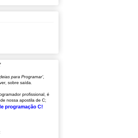
C
ideias para Programar',
ver, sobre saída.
gramador profissional, é
 de nossa apostila de C;
 de programação C!
: