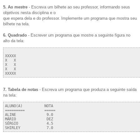
5. Ao mestre
- Escreva um bilhete ao seu professor, informando seus
objetivos nesta disciplina e o
que espera dela e do professor. Implemente um programa que mostra seu
bilhete na tela.
6. Quadrado
- Escrever um programa que mostre a seguinte figura no
alto da tela:
XXXXX

X   X

X   X

X   X

7. Tabela de notas
- Escreva um programa que produza a seguinte saída
na tela:
ALUNO(A)          NOTA

=========         =====

ALINE              9.0  

MÁRIO              DEZ

SÉRGIO             4.5    
