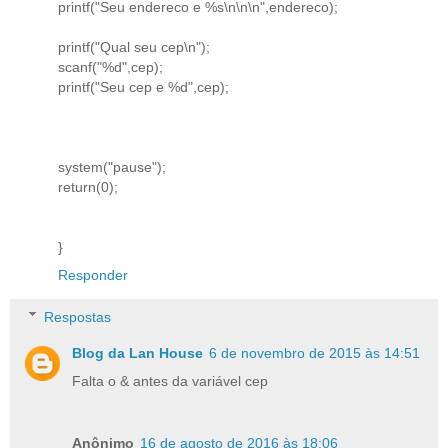
printf("Seu endereco e %s\n\n\n",endereco);
printf("Qual seu cep\n");
scanf("%d",cep);
printf("Seu cep e %d",cep);
system("pause");
return(0);
}
Responder
Respostas
Blog da Lan House
6 de novembro de 2015 às 14:51
Falta o & antes da variável cep
Anônimo
16 de agosto de 2016 às 18:06