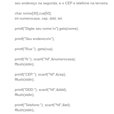
seu endereço na segunda, e o CEP e telefone na terceira.
char nome[30],rua[50];
int numerocasa, cep, ddd, tel;
printf("Digite seu nome:\n");gets(nome);
printf("Seu endereco\n");
printf("Rua:"); gets(rua);
printf("N:"); scanf("%f",&numerocasa);
fflush(stdin);
printf("CEP:"); scanf("%f",&cep);
fflush(stdin);
printf("DDD:"); scanf("%f",&ddd);
fflush(stdin);
printf("Telefone:"); scanf("%f",&tel);
fflush(stdin);