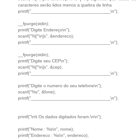
caracteres serão lidos menos a quebra de linha
printf("________________________________\n");
__fpurge(stdin);
printf("Digite Endereço\n");
scanf("%[^\n]s", &endereco);
printf("________________________________\n");
__fpurge(stdin);
printf("Digite seu CEP\n");
scanf("%[^\n]s", &cep);
printf("________________________________\n");
printf("Digite o numero do seu telefone\n");
scanf("%s", &fone);
printf("________________________________\n");
printf("\n\t Os dados digitados foram:\n\n");
printf("Nome : %s\n", nome);
printf("Endereco : %s\n", endereco);