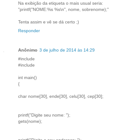
Na exibição da etiqueta o mais usual seria:
"printf("NOME:%s %s\n", nome, sobrenome);"
Tenta assim e vê se dá certo ;)
Responder
Anônimo
3 de julho de 2014 às 14:29
#include
#include
int main()
{
char nome[30], ende[30], celu[30], cep[30];
printf("Digite seu nome: ");
gets(nome);
printf("Digite o seu endereco: ");