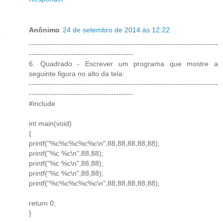
Anônimo
24 de setembro de 2014 às 12:22
----------------------------------------------------------------------------
------------------------------------------
6. Quadrado - Escrever um programa que mostre a
seguinte figura no alto da tela:
----------------------------------------------------------------------------
------------------------------------------
#include
int main(void)
{
printf("%c%c%c%c%c\n",88,88,88,88,88);
printf("%c %c\n",88,88);
printf("%c %c\n",88,88);
printf("%c %c\n",88,88);
printf("%c%c%c%c%c\n",88,88,88,88,88);
return 0;
}