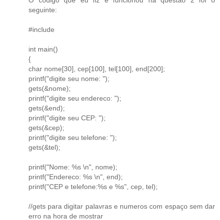
seguinte:
#include
int main()
{
char nome[30], cep[100], tel[100], end[200];
printf("digite seu nome: ");
gets(&nome);
printf("digite seu endereco: ");
gets(&end);
printf("digite seu CEP: ");
gets(&cep);
printf("digite seu telefone: ");
gets(&tel);
printf("Nome: %s \n", nome);
printf("Endereco: %s \n", end);
printf("CEP e telefone:%s e %s", cep, tel);
//gets para digitar palavras e numeros com espaço sem dar
erro na hora de mostrar