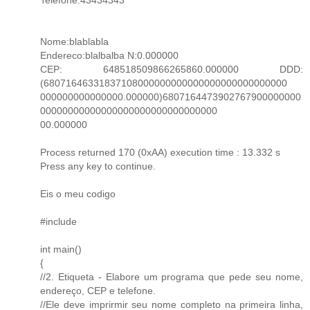
Nome:blablabla
Endereco:blalbalba N:0.000000
CEP: 648518509866265860.000000 DDD:
(68071646331837108000000000000000000000000000
000000000000000.000000)6807164473902767900000000
00000000000000000000000000000000
00.000000
Process returned 170 (0xAA) execution time : 13.332 s
Press any key to continue.
Eis o meu codigo
#include
int main()
{
//2. Etiqueta - Elabore um programa que pede seu nome,
endereço, CEP e telefone.
//Ele deve imprirmir seu nome completo na primeira linha,