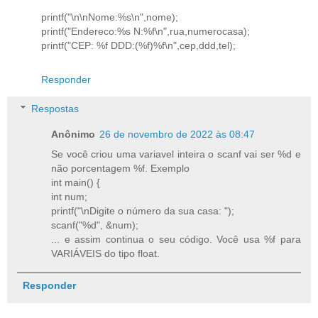
printf("\n\nNome:%s\n",nome);
printf("Endereco:%s N:%f\n",rua,numerocasa);
printf("CEP: %f DDD:(%f)%f\n",cep,ddd,tel);
Responder
Respostas
Anônimo
26 de novembro de 2022 às 08:47
Se você criou uma variavel inteira o scanf vai ser %d e
não porcentagem %f. Exemplo
int main() {
int num;
printf("\nDigite o número da sua casa: ");
scanf("%d", &num);
... e assim continua o seu código. Você usa %f para
VARIÁVEIS do tipo float.
Responder