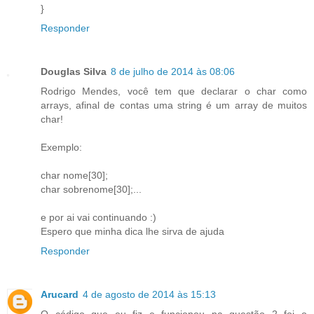
}
Responder
Douglas Silva
8 de julho de 2014 às 08:06
Rodrigo Mendes, você tem que declarar o char como
arrays, afinal de contas uma string é um array de muitos
char!
Exemplo:
char nome[30];
char sobrenome[30];...
e por ai vai continuando :)
Espero que minha dica lhe sirva de ajuda
Responder
Arucard
4 de agosto de 2014 às 15:13
O código que eu fiz e funcionou na questão 2 foi o