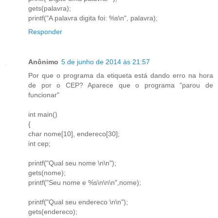
gets(palavra);
printf("A palavra digita foi: %s\n", palavra);
Responder
Anônimo
5 de junho de 2014 às 21:57
Por que o programa da etiqueta está dando erro na hora
de por o CEP? Aparece que o programa "parou de
funcionar"
int main()
{
char nome[10], endereco[30];
int cep;
printf("Qual seu nome \n\n");
gets(nome);
printf("Seu nome e %s\n\n\n",nome);
printf("Qual seu endereco \n\n");
gets(endereco);