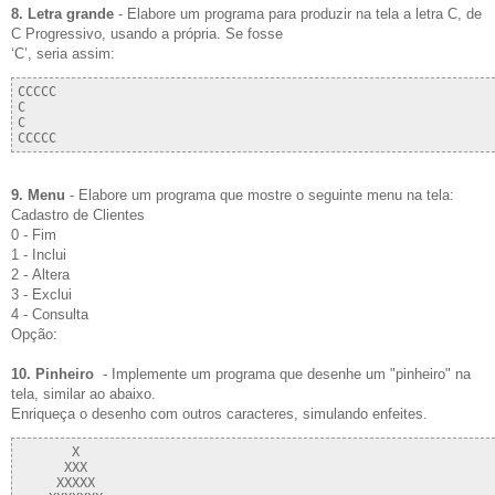
8. Letra grande
- Elabore um programa para produzir na tela a letra C, de
C Progressivo, usando a própria. Se fosse
‘C’, seria assim:
CCCCC

C

C

9. Menu
- Elabore um programa que mostre o seguinte menu na tela:
Cadastro de Clientes
0 - Fim
1 - Inclui
2 - Altera
3 - Exclui
4 - Consulta
Opção:
10. Pinheiro
- Implemente um programa que desenhe um "pinheiro" na
tela, similar ao abaixo.
Enriqueça o desenho com outros caracteres, simulando enfeites.
       X

      XXX

     XXXXX
