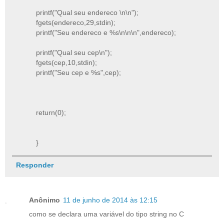
printf("Qual seu endereco \n\n");
fgets(endereco,29,stdin);
printf("Seu endereco e %s\n\n\n",endereco);
printf("Qual seu cep\n");
fgets(cep,10,stdin);
printf("Seu cep e %s",cep);
return(0);
}
Responder
Anônimo
11 de junho de 2014 às 12:15
como se declara uma variável do tipo string no C