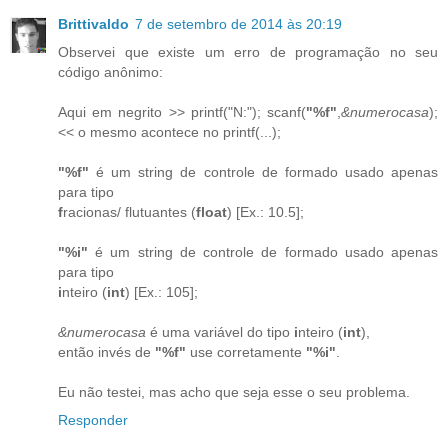
Brittivaldo
7 de setembro de 2014 às 20:19
Observei que existe um erro de programação no seu
código anônimo:
Aqui em negrito >> printf("N:"); scanf(
"%f"
,
&numerocasa
);
<< o mesmo acontece no printf(...);
"%f"
é um string de controle de formado usado apenas
para tipo
f
racionas/ flutuantes (
float
) [Ex.: 10.5];
"%i"
é um string de controle de formado usado apenas
para tipo
i
nteiro (
int
) [Ex.: 105];
&numerocasa
é uma variável do tipo
i
nteiro (
int
),
então invés de
"%f"
use corretamente
"%i"
.
Eu não testei, mas acho que seja esse o seu problema.
Responder