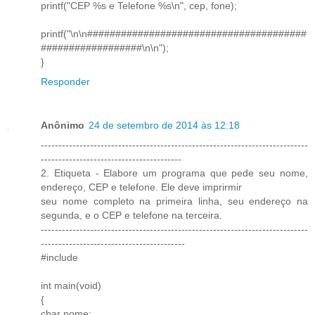
printf("CEP %s e Telefone %s\n", cep, fone);
printf("\n\n#######################################
##################\n\n");
}
Responder
Anônimo
24 de setembro de 2014 às 12:18
----------------------------------------------------------------------------
----------------------------------------
2. Etiqueta - Elabore um programa que pede seu nome,
endereço, CEP e telefone. Ele deve imprirmir
seu nome completo na primeira linha, seu endereço na
segunda, e o CEP e telefone na terceira.
----------------------------------------------------------------------------
-----------------------------------------
#include
int main(void)
{
char nome;