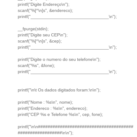
printf("Digite Endereço\n");
scanf("%[^\n]s", &endereco);
printf("________________________________\n");
__fpurge(stdin);
printf("Digite seu CEP\n");
scanf("%[^\n]s", &cep);
printf("________________________________\n");
printf("Digite o numero do seu telefone\n");
scanf("%s", &fone);
printf("________________________________\n");
printf("\n\t Os dados digitados foram:\n\n");
printf("Nome : %s\n", nome);
printf("Endereco : %s\n", endereco);
printf("CEP %s e Telefone %s\n", cep, fone);
printf("\n\n#######################################
##################\n\n");