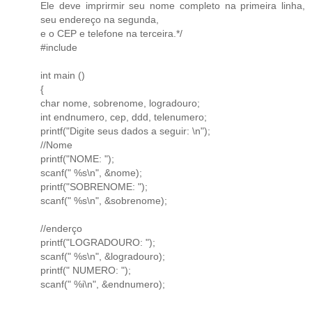
Ele deve imprirmir seu nome completo na primeira linha,
seu endereço na segunda,
e o CEP e telefone na terceira.*/
#include
int main ()
{
char nome, sobrenome, logradouro;
int endnumero, cep, ddd, telenumero;
printf("Digite seus dados a seguir: \n");
//Nome
printf("NOME: ");
scanf(" %s\n", &nome);
printf("SOBRENOME: ");
scanf(" %s\n", &sobrenome);
//enderço
printf("LOGRADOURO: ");
scanf(" %s\n", &logradouro);
printf(" NUMERO: ");
scanf(" %i\n", &endnumero);