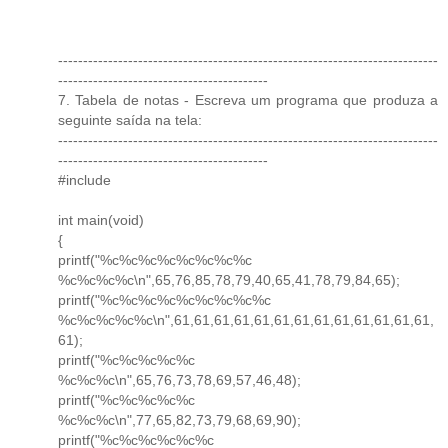
----------------------------------------------------------------------------
------------------------------------------
7. Tabela de notas - Escreva um programa que produza a
seguinte saída na tela:
----------------------------------------------------------------------------
------------------------------------------
#include
int main(void)
{
printf("%c%c%c%c%c%c%c%c
%c%c%c%c\n",65,76,85,78,79,40,65,41,78,79,84,65);
printf("%c%c%c%c%c%c%c%c%c
%c%c%c%c%c\n",61,61,61,61,61,61,61,61,61,61,61,61,61,
61);
printf("%c%c%c%c%c
%c%c%c\n",65,76,73,78,69,57,46,48);
printf("%c%c%c%c%c
%c%c%c\n",77,65,82,73,79,68,69,90);
printf("%c%c%c%c%c%c