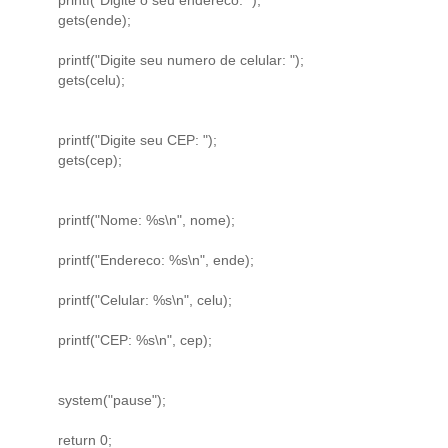
gets(ende);
printf("Digite seu numero de celular: ");
gets(celu);
printf("Digite seu CEP: ");
gets(cep);
printf("Nome: %s\n", nome);
printf("Endereco: %s\n", ende);
printf("Celular: %s\n", celu);
printf("CEP: %s\n", cep);
system("pause");
return 0;