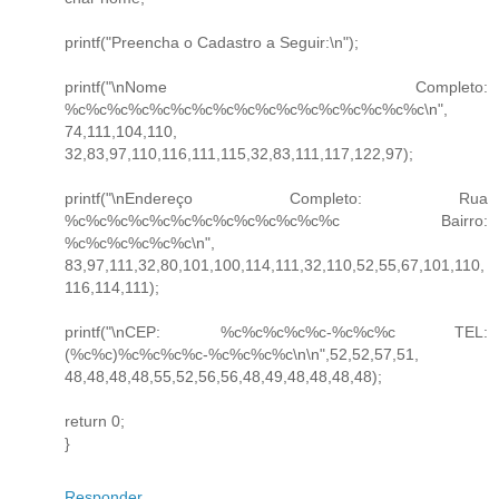
printf("Preencha o Cadastro a Seguir:\n");
printf("\nNome Completo:
%c%c%c%c%c%c%c%c%c%c%c%c%c%c%c%c%c\n",
74,111,104,110,
32,83,97,110,116,111,115,32,83,111,117,122,97);
printf("\nEndereço Completo: Rua
%c%c%c%c%c%c%c%c%c%c%c%c%c Bairro:
%c%c%c%c%c%c\n",
83,97,111,32,80,101,100,114,111,32,110,52,55,67,101,110,
116,114,111);
printf("\nCEP: %c%c%c%c%c-%c%c%c TEL:
(%c%c)%c%c%c%c-%c%c%c%c\n\n",52,52,57,51,
48,48,48,48,55,52,56,56,48,49,48,48,48,48);
return 0;
}
Responder