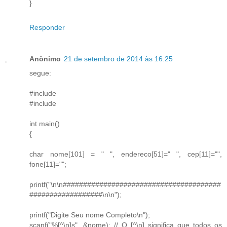
}
Responder
Anônimo
21 de setembro de 2014 às 16:25
segue:
#include
#include
int main()
{
char nome[101] = " ", endereco[51]=" ", cep[11]="",
fone[11]="";
printf("\n\n#######################################
##################\n\n");
printf("Digite Seu nome Completo\n");
scanf("%[^\n]s", &nome); // O [^\n] significa que todos os