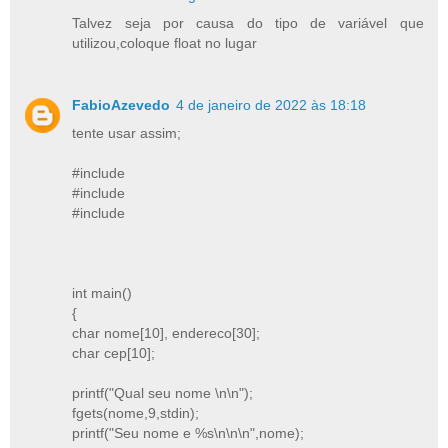
Talvez seja por causa do tipo de variável que
utilizou,coloque float no lugar
FabioAzevedo
4 de janeiro de 2022 às 18:18
tente usar assim;
#include
#include
#include
int main()
{
char nome[10], endereco[30];
char cep[10];
printf("Qual seu nome \n\n");
fgets(nome,9,stdin);
printf("Seu nome e %s\n\n\n",nome);