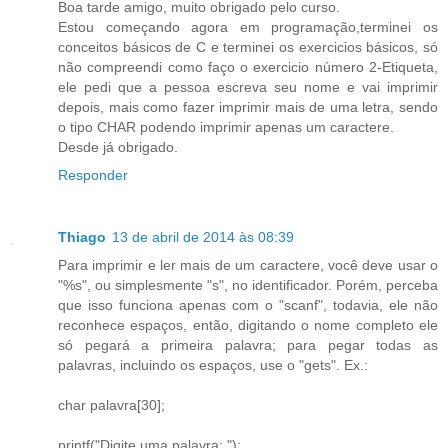
Boa tarde amigo, muito obrigado pelo curso.
Estou começando agora em programação,terminei os
conceitos básicos de C e terminei os exercicios básicos, só
não compreendi como faço o exercicio número 2-Etiqueta,
ele pedi que a pessoa escreva seu nome e vai imprimir
depois, mais como fazer imprimir mais de uma letra, sendo
o tipo CHAR podendo imprimir apenas um caractere.
Desde já obrigado.
Responder
Thiago
13 de abril de 2014 às 08:39
Para imprimir e ler mais de um caractere, você deve usar o
"%s", ou simplesmente "s", no identificador. Porém, perceba
que isso funciona apenas com o "scanf", todavia, ele não
reconhece espaços, então, digitando o nome completo ele
só pegará a primeira palavra; para pegar todas as
palavras, incluindo os espaços, use o "gets". Ex.:
char palavra[30];
printf("Digite uma palavra: ");