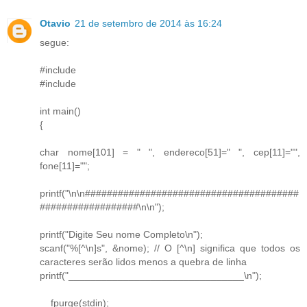
Otavio
21 de setembro de 2014 às 16:24
segue:
#include
#include
int main()
{
char nome[101] = " ", endereco[51]=" ", cep[11]="",
fone[11]="";
printf("\n\n#######################################
##################\n\n");
printf("Digite Seu nome Completo\n");
scanf("%[^\n]s", &nome); // O [^\n] significa que todos os
caracteres serão lidos menos a quebra de linha
printf("________________________________\n");
__fpurge(stdin);