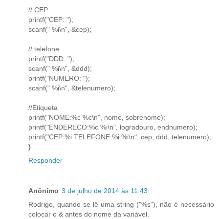
// CEP
printf("CEP: ");
scanf(" %i\n", &cep);
// telefone
printf("DDD: ");
scanf(" %i\n", &ddd);
printf("NUMERO: ");
scanf(" %i\n", &telenumero);
//Etiqueta
printf("NOME:%c %c\n", nome, sobrenome);
printf("ENDERECO:%c %i\n", logradouro, endnumero);
printf("CEP:%i TELEFONE:%i %i\n", cep, ddd, telenumero);
}
Responder
Anônimo
3 de julho de 2014 às 11:43
Rodrigo, quando se lê uma string ("%s"), não é necessário
colocar o & antes do nome da variável.