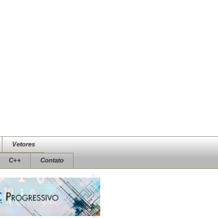
Vetores
C++
Contato