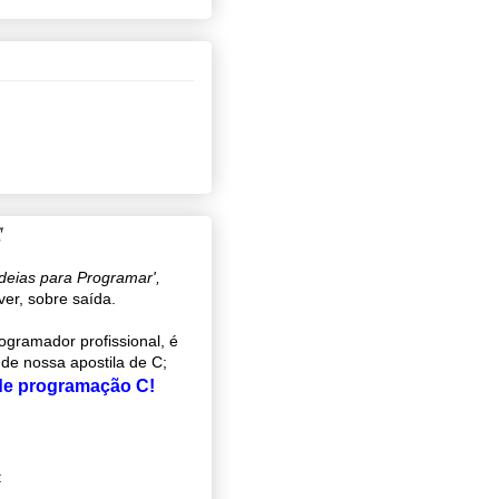
C
ideias para Programar',
ver, sobre saída.
gramador profissional, é
 de nossa apostila de C;
 de programação C!
: