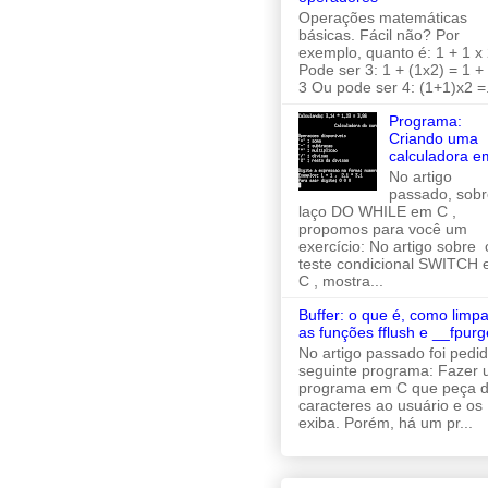
Operações matemáticas
básicas. Fácil não? Por
exemplo, quanto é: 1 + 1 x 
Pode ser 3: 1 + (1x2) = 1 +
3 Ou pode ser 4: (1+1)x2 =.
Programa:
Criando uma
calculadora e
No artigo
passado, sobr
laço DO WHILE em C ,
propomos para você um
exercício: No artigo sobre 
teste condicional SWITCH
C , mostra...
Buffer: o que é, como limpa
as funções fflush e __fpurg
No artigo passado foi pedi
seguinte programa: Fazer
programa em C que peça d
caracteres ao usuário e os
exiba. Porém, há um pr...