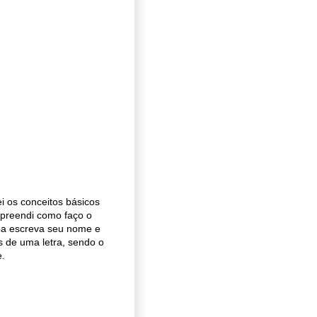
 os conceitos básicos
mpreendi como faço o
soa escreva seu nome e
s de uma letra, sendo o
e.