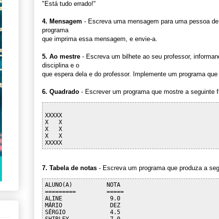
"Está tudo errado!"
4. Mensagem
- Escreva uma mensagem para uma pessoa de 
programa
que imprima essa mensagem, e envie-a.
5. Ao mestre
- Escreva um bilhete ao seu professor, informan
disciplina e o
que espera dela e do professor. Implemente um programa que m
6. Quadrado
- Escrever um programa que mostre a seguinte fig
XXXXX

X   X

X   X

X   X

7. Tabela de notas
- Escreva um programa que produza a segu
ALUNO(A)          NOTA

=========         =====

ALINE              9.0  

MÁRIO              DEZ

SÉRGIO             4.5    
