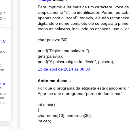
Para imprimir e ler mais de um caractere, você de
simplesmente "s", no identificador. Porém, perceb
2 ?
apenas com o "scanf", todavia, ele não reconhec
 2 =
..
digitando o nome completo ele só pegará a primei
todas as palavras, incluindo os espaços, use o "ge
char palavra[30];
m C
printf("Digite uma palavra: ");
e o
gets(palavra);
printf("A palavra digita foi: %s\n", palavra);
o
13 de abril de 2014 às 08:39
 em
Anônimo disse...
r e
e
Por que o programa da etiqueta está dando erro 
do o
Aparece que o programa "parou de funcionar"
 um
ois
int main()
{
char nome[10], endereco[30];
int cep;