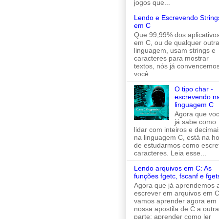
jogos que...
Lendo e Escrevendo String
em C
Que 99,99% dos aplicativo
em C, ou de qualquer outr
linguagem, usam strings e
caracteres para mostrar
textos, nós já convencemo
você. ...
O tipo char -
escrevendo n
linguagem C
Agora que vo
já sabe como
lidar com inteiros e decimai
na linguagem C, está na h
de estudarmos como escre
caracteres. Leia esse...
Lendo arquivos em C: As
funções fgetc, fscanf e fget
Agora que já aprendemos 
escrever em arquivos em C
vamos aprender agora em
nossa apostila de C a outra
parte: aprender como ler