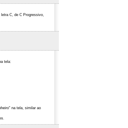
 letra C, de C Progressivo,
a tela:
iro" na tela, similar ao
es.