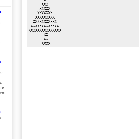
      XXX

     XXXXX

s
    XXXXXXX

   XXXXXXXXX

  XXXXXXXXXXX

s
 XXXXXXXXXXXXX

a
XXXXXXXXXXXXXXX

       XX

       XX

s
a
cê
s
ora
ver
s
a
 ,