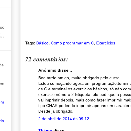
sso
,
os
Tags:
Básico
,
Como programar em C
,
Exercícios
72 comentários:
de
Anônimo disse...
Boa tarde amigo, muito obrigado pelo curso.
Estou começando agora em programação,terminei
sem
de C e terminei os exercicios básicos, só não co
exercicio número 2-Etiqueta, ele pedi que a pes
vai imprimir depois, mais como fazer imprimir mai
em
tipo CHAR podendo imprimir apenas um caracter
Desde já obrigado.
2 de abril de 2014 às 09:12
 da
Thiago
disse...