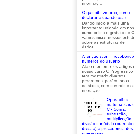
informaç...
O que são vetores, como
declarar e quando usar
Dando início a mais uma
importante unidade em no
curso online e gratuito de C
vamos iniciar nossos estud
sobre as estruturas de
dados....
A função scanf - recebendo
números do usuário
Até o momento, os artigos 
nosso curso C Progressivo
tem mostrado diversos
programas, porém todos
estáticos, sem controle e 
interação...
Operações
matemáticas 
C - Soma,
subtração,
multiplicação,
divisão e módulo (ou resto
divisão) e precedência dos
operadores