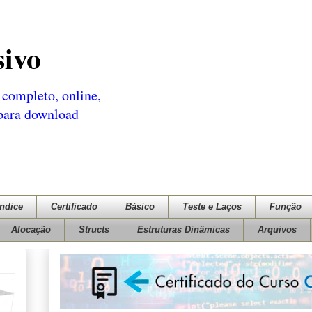
sivo
completo, online,
 para download
Índice
Certificado
Básico
Teste e Laços
Função
Alocação
Structs
Estruturas Dinâmicas
Arquivos