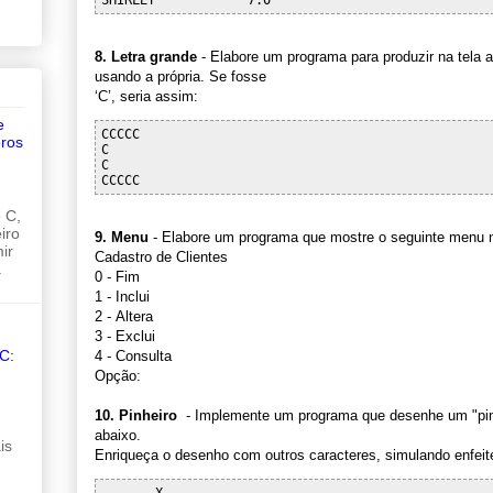
8. Letra grande
- Elabore um programa para produzir na tela a
usando a própria. Se fosse
‘C’, seria assim:
e
CCCCC

ros
C

C

 C,
iro
9. Menu
- Elabore um programa que mostre o seguinte menu n
ir
Cadastro de Clientes
.
0 - Fim
1 - Inclui
2 - Altera
3 - Exclui
C:
4 - Consulta
Opção:
10. Pinheiro
- Implemente um programa que desenhe um "pinhe
abaixo.
is
Enriqueça o desenho com outros caracteres, simulando enfeit
       X
