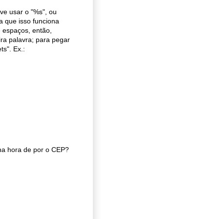
ve usar o "%s", ou
a que isso funciona
e espaços, então,
ra palavra; para pegar
ts". Ex.:
na hora de por o CEP?