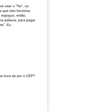
ve usar o "%s", ou
a que isso funciona
e espaços, então,
ra palavra; para pegar
ts". Ex.:
na hora de por o CEP?