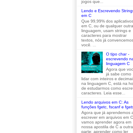
jogos que...
Lendo e Escrevendo String
em C
Que 99,99% dos aplicativo
em C, ou de qualquer outr
linguagem, usam strings e
caracteres para mostrar
textos, nós já convencemo
você. ...
O tipo char -
escrevendo n
linguagem C
Agora que vo
já sabe como
lidar com inteiros e decimai
na linguagem C, está na h
de estudarmos como escre
caracteres. Leia esse...
Lendo arquivos em C: As
funções fgetc, fscanf e fget
Agora que já aprendemos 
escrever em arquivos em C
vamos aprender agora em
nossa apostila de C a outra
parte: aprender como ler