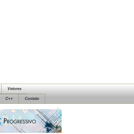
Vetores
C++
Contato