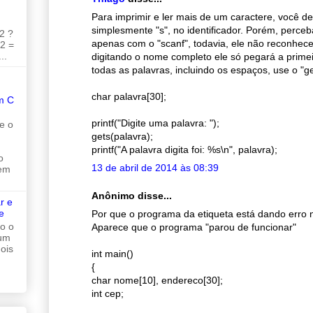
Para imprimir e ler mais de um caractere, você de
simplesmente "s", no identificador. Porém, perceb
2 ?
apenas com o "scanf", todavia, ele não reconhec
 2 =
..
digitando o nome completo ele só pegará a primei
todas as palavras, incluindo os espaços, use o "ge
char palavra[30];
m C
printf("Digite uma palavra: ");
e o
gets(palavra);
printf("A palavra digita foi: %s\n", palavra);
o
13 de abril de 2014 às 08:39
 em
Anônimo disse...
r e
e
Por que o programa da etiqueta está dando erro 
do o
Aparece que o programa "parou de funcionar"
 um
ois
int main()
{
char nome[10], endereco[30];
int cep;