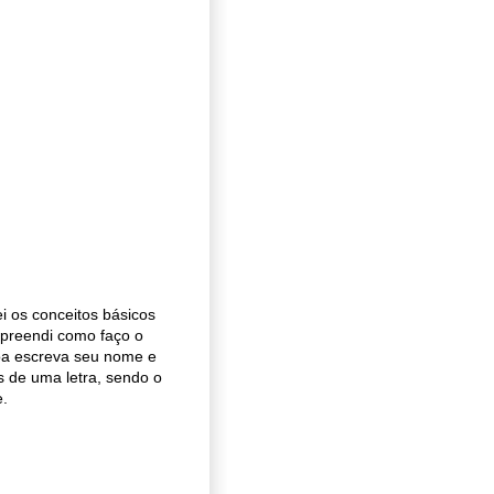
 os conceitos básicos
mpreendi como faço o
soa escreva seu nome e
s de uma letra, sendo o
e.