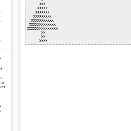
      XXX

     XXXXX

s
    XXXXXXX

   XXXXXXXXX

  XXXXXXXXXXX

s
 XXXXXXXXXXXXX

a
XXXXXXXXXXXXXXX

       XX

       XX

s
a
cê
s
ora
ver
s
a
 ,