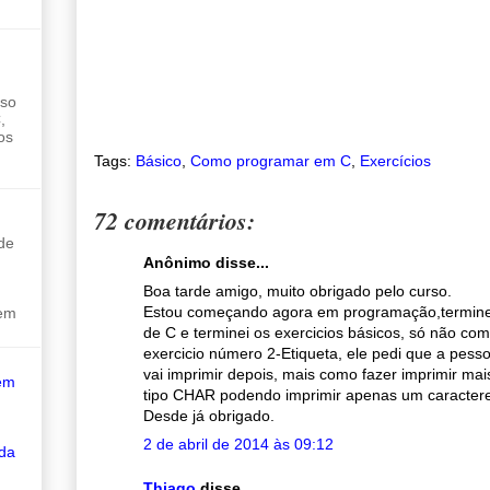
sso
,
os
Tags:
Básico
,
Como programar em C
,
Exercícios
72 comentários:
de
Anônimo disse...
Boa tarde amigo, muito obrigado pelo curso.
Estou começando agora em programação,terminei
sem
de C e terminei os exercicios básicos, só não co
exercicio número 2-Etiqueta, ele pedi que a pes
vai imprimir depois, mais como fazer imprimir mai
em
tipo CHAR podendo imprimir apenas um caracter
Desde já obrigado.
2 de abril de 2014 às 09:12
 da
Thiago
disse...