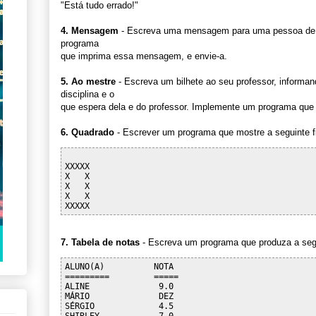
"Está tudo errado!"
4. Mensagem
- Escreva uma mensagem para uma pessoa de 
programa
que imprima essa mensagem, e envie-a.
5. Ao mestre
- Escreva um bilhete ao seu professor, informan
disciplina e o
que espera dela e do professor. Implemente um programa que m
6. Quadrado
- Escrever um programa que mostre a seguinte fig
XXXXX

X   X

X   X

X   X

7. Tabela de notas
- Escreva um programa que produza a segu
ALUNO(A)          NOTA

=========         =====

ALINE              9.0  

MÁRIO              DEZ

SÉRGIO             4.5    
