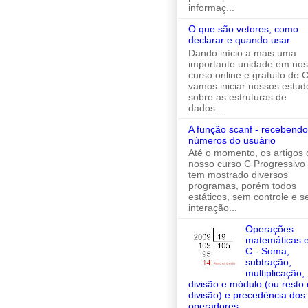
informaç...
O que são vetores, como
declarar e quando usar
Dando início a mais uma
importante unidade em no
curso online e gratuito de C
vamos iniciar nossos estud
sobre as estruturas de
dados....
A função scanf - recebendo
números do usuário
Até o momento, os artigos 
nosso curso C Progressivo
tem mostrado diversos
programas, porém todos
estáticos, sem controle e 
interação...
Operações
matemáticas 
C - Soma,
subtração,
multiplicação,
divisão e módulo (ou resto
divisão) e precedência dos
operadores