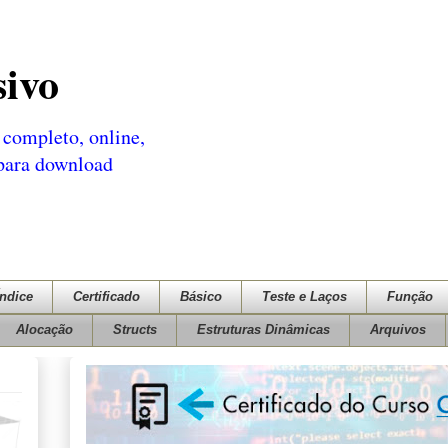
sivo
completo, online,
 para download
Índice
Certificado
Básico
Teste e Laços
Função
Alocação
Structs
Estruturas Dinâmicas
Arquivos