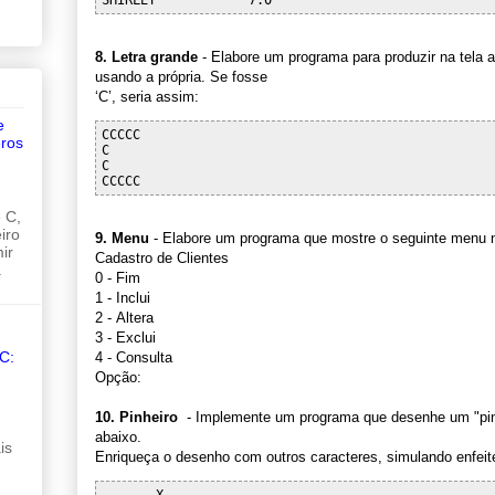
8. Letra grande
- Elabore um programa para produzir na tela a
usando a própria. Se fosse
‘C’, seria assim:
e
CCCCC

ros
C

C

 C,
iro
9. Menu
- Elabore um programa que mostre o seguinte menu n
ir
Cadastro de Clientes
.
0 - Fim
1 - Inclui
2 - Altera
3 - Exclui
C:
4 - Consulta
Opção:
10. Pinheiro
- Implemente um programa que desenhe um "pinhe
abaixo.
is
Enriqueça o desenho com outros caracteres, simulando enfeit
       X
