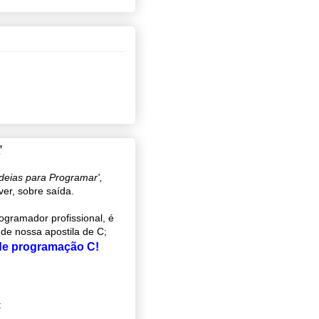
C
ideias para Programar',
ver, sobre saída.
gramador profissional, é
 de nossa apostila de C;
 de programação C!
: