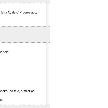
 letra C, de C Progressivo,
a tela:
iro" na tela, similar ao
es.