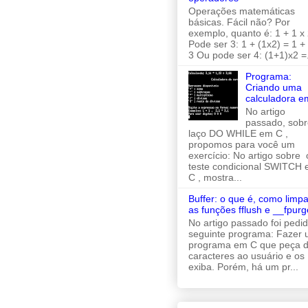
Operações matemáticas
básicas. Fácil não? Por
exemplo, quanto é: 1 + 1 x 
Pode ser 3: 1 + (1x2) = 1 +
3 Ou pode ser 4: (1+1)x2 =.
Programa:
Criando uma
calculadora e
No artigo
passado, sobr
laço DO WHILE em C ,
propomos para você um
exercício: No artigo sobre 
teste condicional SWITCH
C , mostra...
Buffer: o que é, como limpa
as funções fflush e __fpurg
No artigo passado foi pedi
seguinte programa: Fazer
programa em C que peça d
caracteres ao usuário e os
exiba. Porém, há um pr...