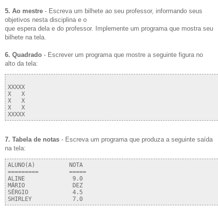
5. Ao mestre
- Escreva um bilhete ao seu professor, informando seus
objetivos nesta disciplina e o
que espera dela e do professor. Implemente um programa que mostra seu
bilhete na tela.
6. Quadrado
- Escrever um programa que mostre a seguinte figura no
alto da tela:
XXXXX

X   X

X   X

X   X

7. Tabela de notas
- Escreva um programa que produza a seguinte saída
na tela:
ALUNO(A)          NOTA

=========         =====

ALINE              9.0  

MÁRIO              DEZ

SÉRGIO             4.5    
