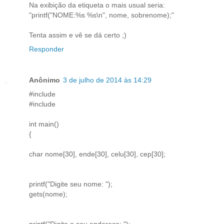
Na exibição da etiqueta o mais usual seria:
"printf("NOME:%s %s\n", nome, sobrenome);"
Tenta assim e vê se dá certo ;)
Responder
Anônimo
3 de julho de 2014 às 14:29
#include
#include
int main()
{
char nome[30], ende[30], celu[30], cep[30];
printf("Digite seu nome: ");
gets(nome);
printf("Digite o seu endereco: ");