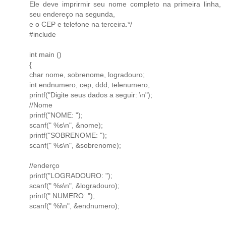
Ele deve imprirmir seu nome completo na primeira linha,
seu endereço na segunda,
e o CEP e telefone na terceira.*/
#include
int main ()
{
char nome, sobrenome, logradouro;
int endnumero, cep, ddd, telenumero;
printf("Digite seus dados a seguir: \n");
//Nome
printf("NOME: ");
scanf(" %s\n", &nome);
printf("SOBRENOME: ");
scanf(" %s\n", &sobrenome);
//enderço
printf("LOGRADOURO: ");
scanf(" %s\n", &logradouro);
printf(" NUMERO: ");
scanf(" %i\n", &endnumero);