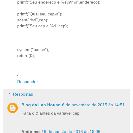
printf("Seu endereco e %s\n\n\n",endereco);
printf("Qual seu cep\n");
scanf("%d",cep);
printf("Seu cep e %d",cep);
system("pause");
return(0);
}
Responder
Respostas
Blog da Lan House
6 de novembro de 2015 às 14:51
Falta o & antes da variável cep
Anônimo
16 de agosto de 2016 às 18:06