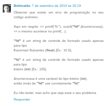
Brittivaldo
7 de setembro de 2014 às 20:19
Observei que existe um erro de programação no seu
código anônimo:
Aqui em negrito >> printf("N:"); scanf(
"%f"
,
&numerocasa
);
<< o mesmo acontece no printf(...);
"%f"
é um string de controle de formado usado apenas
para tipo
f
racionas/ flutuantes (
float
) [Ex.: 10.5];
"%i"
é um string de controle de formado usado apenas
para tipo
i
nteiro (
int
) [Ex.: 105];
&numerocasa
é uma variável do tipo
i
nteiro (
int
),
então invés de
"%f"
use corretamente
"%i"
.
Eu não testei, mas acho que seja esse o seu problema.
Responder