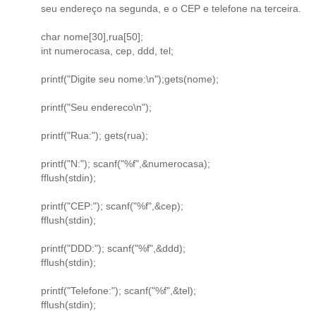
seu endereço na segunda, e o CEP e telefone na terceira.
char nome[30],rua[50];
int numerocasa, cep, ddd, tel;
printf("Digite seu nome:\n");gets(nome);
printf("Seu endereco\n");
printf("Rua:"); gets(rua);
printf("N:"); scanf("%f",&numerocasa);
fflush(stdin);
printf("CEP:"); scanf("%f",&cep);
fflush(stdin);
printf("DDD:"); scanf("%f",&ddd);
fflush(stdin);
printf("Telefone:"); scanf("%f",&tel);
fflush(stdin);