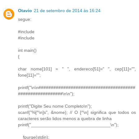
Otavio
21 de setembro de 2014 às 16:24
segue:
#include
#include
int main()
{
char nome[101] = " ", endereco[51]=" ", cep[11]="",
fone[11]="";
printf("\n\n#######################################
##################\n\n");
printf("Digite Seu nome Completo\n");
scanf("%[^\n]s", &nome); // O [^\n] significa que todos os
caracteres serão lidos menos a quebra de linha
printf("________________________________\n");
__fpurge(stdin);