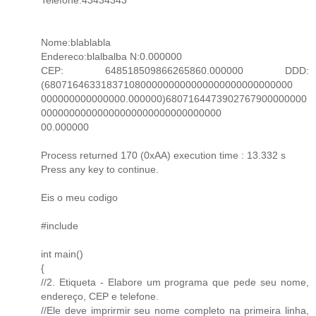
Nome:blablabla
Endereco:blalbalba N:0.000000
CEP: 648518509866265860.000000 DDD:
(68071646331837108000000000000000000000000000
000000000000000.000000)6807164473902767900000000
00000000000000000000000000000000
00.000000
Process returned 170 (0xAA) execution time : 13.332 s
Press any key to continue.
Eis o meu codigo
#include
int main()
{
//2. Etiqueta - Elabore um programa que pede seu nome,
endereço, CEP e telefone.
//Ele deve imprirmir seu nome completo na primeira linha,