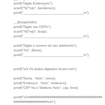
printf("Digite Endereço\n");
scanf("%[^\n]s", &endereco);
printf("________________________________\n");
__fpurge(stdin);
printf("Digite seu CEP\n");
scanf("%[^\n]s", &cep);
printf("________________________________\n");
printf("Digite o numero do seu telefone\n");
scanf("%s", &fone);
printf("________________________________\n");
printf("\n\t Os dados digitados foram:\n\n");
printf("Nome : %s\n", nome);
printf("Endereco : %s\n", endereco);
printf("CEP %s e Telefone %s\n", cep, fone);
printf("\n\n#######################################
##################\n\n");