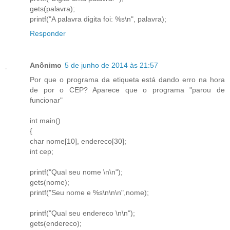
gets(palavra);
printf("A palavra digita foi: %s\n", palavra);
Responder
Anônimo
5 de junho de 2014 às 21:57
Por que o programa da etiqueta está dando erro na hora
de por o CEP? Aparece que o programa "parou de
funcionar"
int main()
{
char nome[10], endereco[30];
int cep;
printf("Qual seu nome \n\n");
gets(nome);
printf("Seu nome e %s\n\n\n",nome);
printf("Qual seu endereco \n\n");
gets(endereco);