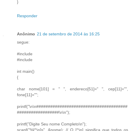
}
Responder
Anônimo
21 de setembro de 2014 às 16:25
segue:
#include
#include
int main()
{
char nome[101] = " ", endereco[51]=" ", cep[11]="",
fone[11]="";
printf("\n\n#######################################
##################\n\n");
printf("Digite Seu nome Completo\n");
scanf("%[^\n]s", &nome); // O [^\n] significa que todos os