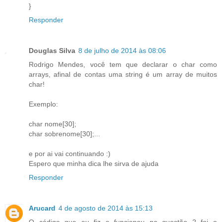
}
Responder
Douglas Silva
8 de julho de 2014 às 08:06
Rodrigo Mendes, você tem que declarar o char como
arrays, afinal de contas uma string é um array de muitos
char!
Exemplo:
char nome[30];
char sobrenome[30];...
e por ai vai continuando :)
Espero que minha dica lhe sirva de ajuda
Responder
Arucard
4 de agosto de 2014 às 15:13
O código que eu fiz e funcionou na questão 2 foi o