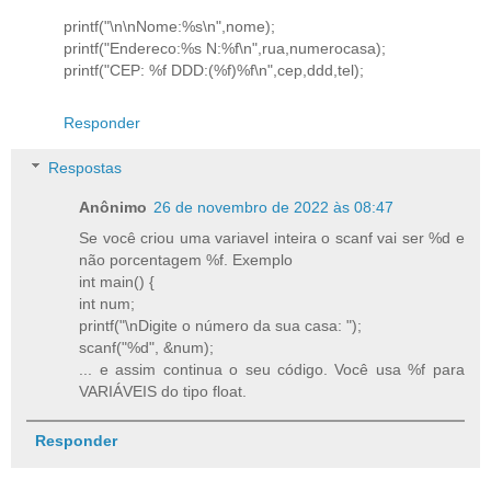
printf("\n\nNome:%s\n",nome);
printf("Endereco:%s N:%f\n",rua,numerocasa);
printf("CEP: %f DDD:(%f)%f\n",cep,ddd,tel);
Responder
Respostas
Anônimo
26 de novembro de 2022 às 08:47
Se você criou uma variavel inteira o scanf vai ser %d e
não porcentagem %f. Exemplo
int main() {
int num;
printf("\nDigite o número da sua casa: ");
scanf("%d", &num);
... e assim continua o seu código. Você usa %f para
VARIÁVEIS do tipo float.
Responder