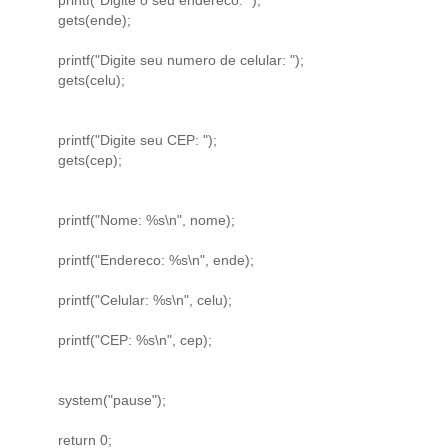
gets(ende);
printf("Digite seu numero de celular: ");
gets(celu);
printf("Digite seu CEP: ");
gets(cep);
printf("Nome: %s\n", nome);
printf("Endereco: %s\n", ende);
printf("Celular: %s\n", celu);
printf("CEP: %s\n", cep);
system("pause");
return 0;