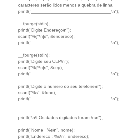
caracteres serão lidos menos a quebra de linha
printf("________________________________\n");
__fpurge(stdin);
printf("Digite Endereço\n");
scanf("%[^\n]s", &endereco);
printf("________________________________\n");
__fpurge(stdin);
printf("Digite seu CEP\n");
scanf("%[^\n]s", &cep);
printf("________________________________\n");
printf("Digite o numero do seu telefone\n");
scanf("%s", &fone);
printf("________________________________\n");
printf("\n\t Os dados digitados foram:\n\n");
printf("Nome : %s\n", nome);
printf("Endereco : %s\n", endereco);