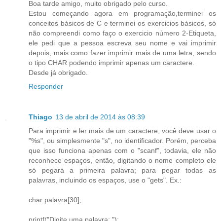
Boa tarde amigo, muito obrigado pelo curso.
Estou começando agora em programação,terminei os
conceitos básicos de C e terminei os exercicios básicos, só
não compreendi como faço o exercicio número 2-Etiqueta,
ele pedi que a pessoa escreva seu nome e vai imprimir
depois, mais como fazer imprimir mais de uma letra, sendo
o tipo CHAR podendo imprimir apenas um caractere.
Desde já obrigado.
Responder
Thiago
13 de abril de 2014 às 08:39
Para imprimir e ler mais de um caractere, você deve usar o
"%s", ou simplesmente "s", no identificador. Porém, perceba
que isso funciona apenas com o "scanf", todavia, ele não
reconhece espaços, então, digitando o nome completo ele
só pegará a primeira palavra; para pegar todas as
palavras, incluindo os espaços, use o "gets". Ex.:
char palavra[30];
printf("Digite uma palavra: ");