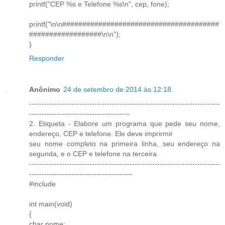
printf("CEP %s e Telefone %s\n", cep, fone);
printf("\n\n#######################################
##################\n\n");
}
Responder
Anônimo
24 de setembro de 2014 às 12:18
----------------------------------------------------------------------------
----------------------------------------
2. Etiqueta - Elabore um programa que pede seu nome,
endereço, CEP e telefone. Ele deve imprirmir
seu nome completo na primeira linha, seu endereço na
segunda, e o CEP e telefone na terceira.
----------------------------------------------------------------------------
-----------------------------------------
#include
int main(void)
{
char nome;