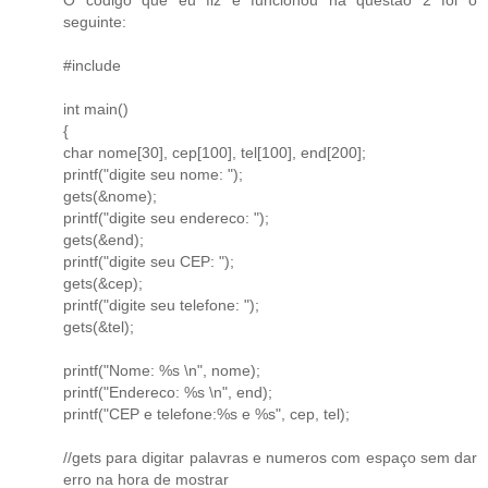
seguinte:
#include
int main()
{
char nome[30], cep[100], tel[100], end[200];
printf("digite seu nome: ");
gets(&nome);
printf("digite seu endereco: ");
gets(&end);
printf("digite seu CEP: ");
gets(&cep);
printf("digite seu telefone: ");
gets(&tel);
printf("Nome: %s \n", nome);
printf("Endereco: %s \n", end);
printf("CEP e telefone:%s e %s", cep, tel);
//gets para digitar palavras e numeros com espaço sem dar
erro na hora de mostrar