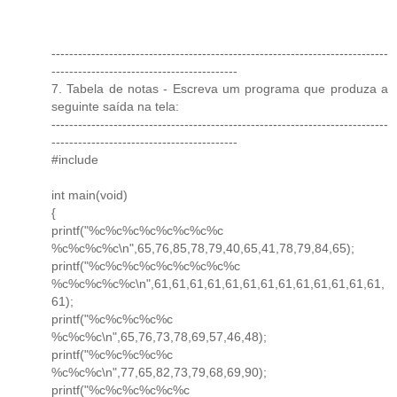
----------------------------------------------------------------------------
------------------------------------------
7. Tabela de notas - Escreva um programa que produza a
seguinte saída na tela:
----------------------------------------------------------------------------
------------------------------------------
#include
int main(void)
{
printf("%c%c%c%c%c%c%c%c
%c%c%c%c\n",65,76,85,78,79,40,65,41,78,79,84,65);
printf("%c%c%c%c%c%c%c%c%c
%c%c%c%c%c\n",61,61,61,61,61,61,61,61,61,61,61,61,61,
61);
printf("%c%c%c%c%c
%c%c%c\n",65,76,73,78,69,57,46,48);
printf("%c%c%c%c%c
%c%c%c\n",77,65,82,73,79,68,69,90);
printf("%c%c%c%c%c%c