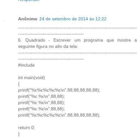
Anônimo
24 de setembro de 2014 às 12:22
----------------------------------------------------------------------------
------------------------------------------
6. Quadrado - Escrever um programa que mostre a
seguinte figura no alto da tela:
----------------------------------------------------------------------------
------------------------------------------
#include
int main(void)
{
printf("%c%c%c%c%c\n",88,88,88,88,88);
printf("%c %c\n",88,88);
printf("%c %c\n",88,88);
printf("%c %c\n",88,88);
printf("%c%c%c%c%c\n",88,88,88,88,88);
return 0;
}