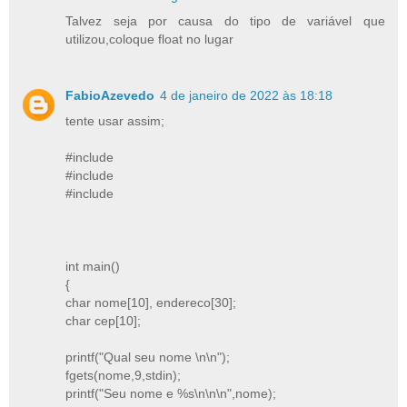
Talvez seja por causa do tipo de variável que
utilizou,coloque float no lugar
FabioAzevedo
4 de janeiro de 2022 às 18:18
tente usar assim;
#include
#include
#include
int main()
{
char nome[10], endereco[30];
char cep[10];
printf("Qual seu nome \n\n");
fgets(nome,9,stdin);
printf("Seu nome e %s\n\n\n",nome);