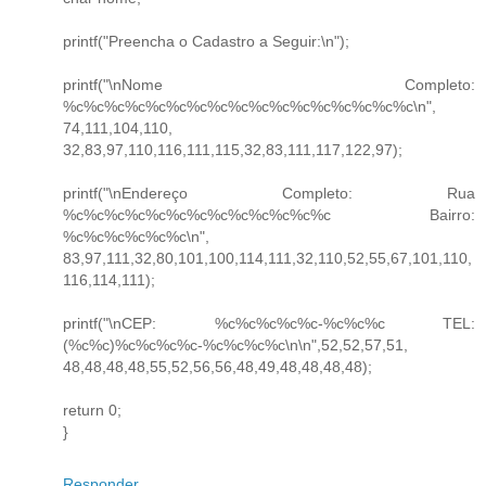
printf("Preencha o Cadastro a Seguir:\n");
printf("\nNome Completo:
%c%c%c%c%c%c%c%c%c%c%c%c%c%c%c%c%c\n",
74,111,104,110,
32,83,97,110,116,111,115,32,83,111,117,122,97);
printf("\nEndereço Completo: Rua
%c%c%c%c%c%c%c%c%c%c%c%c%c Bairro:
%c%c%c%c%c%c\n",
83,97,111,32,80,101,100,114,111,32,110,52,55,67,101,110,
116,114,111);
printf("\nCEP: %c%c%c%c%c-%c%c%c TEL:
(%c%c)%c%c%c%c-%c%c%c%c\n\n",52,52,57,51,
48,48,48,48,55,52,56,56,48,49,48,48,48,48);
return 0;
}
Responder