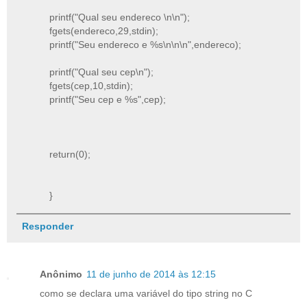
printf("Qual seu endereco \n\n");
fgets(endereco,29,stdin);
printf("Seu endereco e %s\n\n\n",endereco);
printf("Qual seu cep\n");
fgets(cep,10,stdin);
printf("Seu cep e %s",cep);
return(0);
}
Responder
Anônimo
11 de junho de 2014 às 12:15
como se declara uma variável do tipo string no C