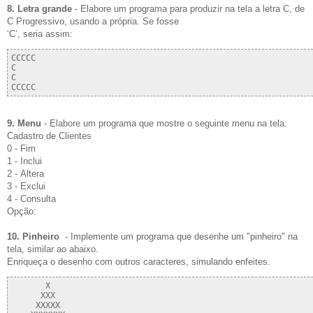
8. Letra grande
- Elabore um programa para produzir na tela a letra C, de
C Progressivo, usando a própria. Se fosse
‘C’, seria assim:
CCCCC

C

C

9. Menu
- Elabore um programa que mostre o seguinte menu na tela:
Cadastro de Clientes
0 - Fim
1 - Inclui
2 - Altera
3 - Exclui
4 - Consulta
Opção:
10. Pinheiro
- Implemente um programa que desenhe um "pinheiro" na
tela, similar ao abaixo.
Enriqueça o desenho com outros caracteres, simulando enfeites.
       X

      XXX

     XXXXX
