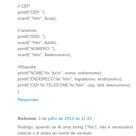
// CEP
printf("CEP: ");
scanf(" %i\n", &cep);
// telefone
printf("DDD: ");
scanf(" %i\n", &ddd);
printf("NUMERO: ");
scanf(" %i\n", &telenumero);
//Etiqueta
printf("NOME:%c %c\n", nome, sobrenome);
printf("ENDERECO:%c %i\n", logradouro, endnumero);
printf("CEP:%i TELEFONE:%i %i\n", cep, ddd, telenumero);
}
Responder
Anônimo
3 de julho de 2014 às 11:43
Rodrigo, quando se lê uma string ("%s"), não é necessário
colocar o & antes do nome da variável.