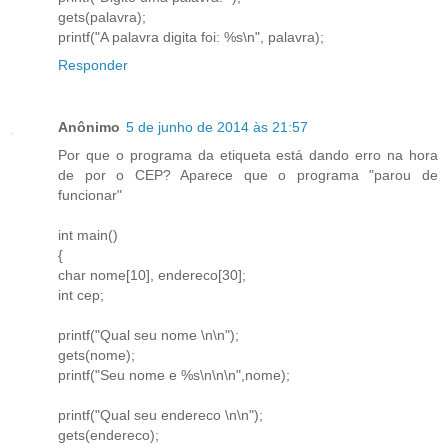
gets(palavra);
printf("A palavra digita foi: %s\n", palavra);
Responder
Anônimo
5 de junho de 2014 às 21:57
Por que o programa da etiqueta está dando erro na hora
de por o CEP? Aparece que o programa "parou de
funcionar"
int main()
{
char nome[10], endereco[30];
int cep;
printf("Qual seu nome \n\n");
gets(nome);
printf("Seu nome e %s\n\n\n",nome);
printf("Qual seu endereco \n\n");
gets(endereco);