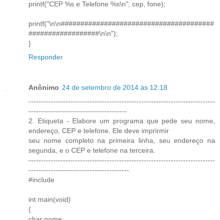
printf("CEP %s e Telefone %s\n", cep, fone);
printf("\n\n#######################################
##################\n\n");
}
Responder
Anônimo
24 de setembro de 2014 às 12:18
----------------------------------------------------------------------------
----------------------------------------
2. Etiqueta - Elabore um programa que pede seu nome,
endereço, CEP e telefone. Ele deve imprirmir
seu nome completo na primeira linha, seu endereço na
segunda, e o CEP e telefone na terceira.
----------------------------------------------------------------------------
-----------------------------------------
#include
int main(void)
{
char nome;