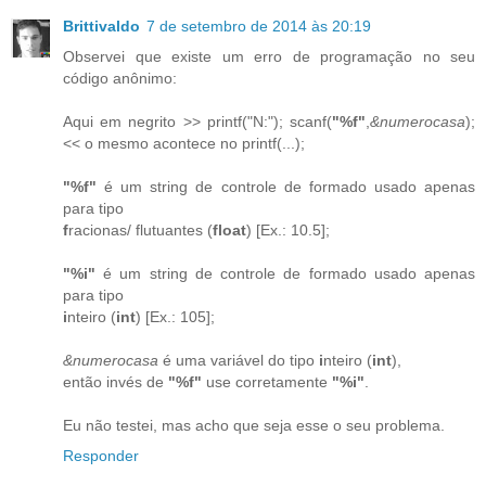
Brittivaldo
7 de setembro de 2014 às 20:19
Observei que existe um erro de programação no seu
código anônimo:
Aqui em negrito >> printf("N:"); scanf(
"%f"
,
&numerocasa
);
<< o mesmo acontece no printf(...);
"%f"
é um string de controle de formado usado apenas
para tipo
f
racionas/ flutuantes (
float
) [Ex.: 10.5];
"%i"
é um string de controle de formado usado apenas
para tipo
i
nteiro (
int
) [Ex.: 105];
&numerocasa
é uma variável do tipo
i
nteiro (
int
),
então invés de
"%f"
use corretamente
"%i"
.
Eu não testei, mas acho que seja esse o seu problema.
Responder