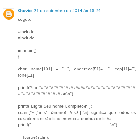
Otavio
21 de setembro de 2014 às 16:24
segue:
#include
#include
int main()
{
char nome[101] = " ", endereco[51]=" ", cep[11]="",
fone[11]="";
printf("\n\n#######################################
##################\n\n");
printf("Digite Seu nome Completo\n");
scanf("%[^\n]s", &nome); // O [^\n] significa que todos os
caracteres serão lidos menos a quebra de linha
printf("________________________________\n");
__fpurge(stdin);