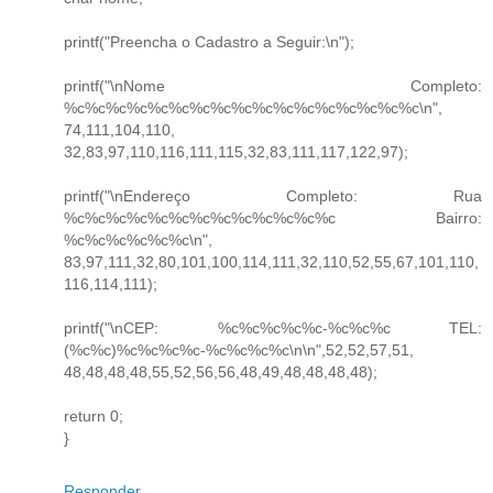
printf("Preencha o Cadastro a Seguir:\n");
printf("\nNome Completo:
%c%c%c%c%c%c%c%c%c%c%c%c%c%c%c%c%c\n",
74,111,104,110,
32,83,97,110,116,111,115,32,83,111,117,122,97);
printf("\nEndereço Completo: Rua
%c%c%c%c%c%c%c%c%c%c%c%c%c Bairro:
%c%c%c%c%c%c\n",
83,97,111,32,80,101,100,114,111,32,110,52,55,67,101,110,
116,114,111);
printf("\nCEP: %c%c%c%c%c-%c%c%c TEL:
(%c%c)%c%c%c%c-%c%c%c%c\n\n",52,52,57,51,
48,48,48,48,55,52,56,56,48,49,48,48,48,48);
return 0;
}
Responder