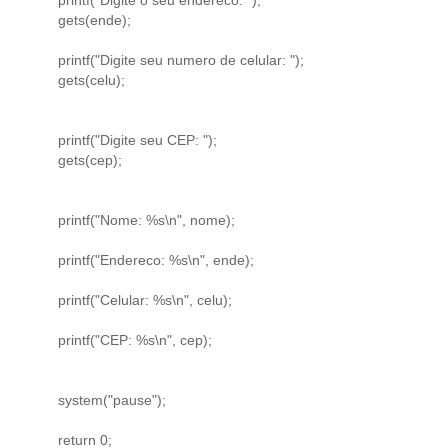
gets(ende);
printf("Digite seu numero de celular: ");
gets(celu);
printf("Digite seu CEP: ");
gets(cep);
printf("Nome: %s\n", nome);
printf("Endereco: %s\n", ende);
printf("Celular: %s\n", celu);
printf("CEP: %s\n", cep);
system("pause");
return 0;