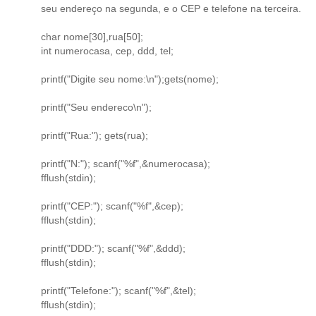
seu endereço na segunda, e o CEP e telefone na terceira.
char nome[30],rua[50];
int numerocasa, cep, ddd, tel;
printf("Digite seu nome:\n");gets(nome);
printf("Seu endereco\n");
printf("Rua:"); gets(rua);
printf("N:"); scanf("%f",&numerocasa);
fflush(stdin);
printf("CEP:"); scanf("%f",&cep);
fflush(stdin);
printf("DDD:"); scanf("%f",&ddd);
fflush(stdin);
printf("Telefone:"); scanf("%f",&tel);
fflush(stdin);