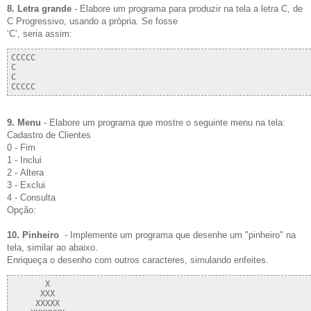
8. Letra grande
- Elabore um programa para produzir na tela a letra C, de
C Progressivo, usando a própria. Se fosse
‘C’, seria assim:
CCCCC

C

C

9. Menu
- Elabore um programa que mostre o seguinte menu na tela:
Cadastro de Clientes
0 - Fim
1 - Inclui
2 - Altera
3 - Exclui
4 - Consulta
Opção:
10. Pinheiro
- Implemente um programa que desenhe um "pinheiro" na
tela, similar ao abaixo.
Enriqueça o desenho com outros caracteres, simulando enfeites.
       X

      XXX

     XXXXX
