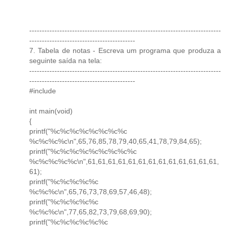
----------------------------------------------------------------------------
------------------------------------------
7. Tabela de notas - Escreva um programa que produza a
seguinte saída na tela:
----------------------------------------------------------------------------
------------------------------------------
#include
int main(void)
{
printf("%c%c%c%c%c%c%c%c
%c%c%c%c\n",65,76,85,78,79,40,65,41,78,79,84,65);
printf("%c%c%c%c%c%c%c%c%c
%c%c%c%c%c\n",61,61,61,61,61,61,61,61,61,61,61,61,61,
61);
printf("%c%c%c%c%c
%c%c%c\n",65,76,73,78,69,57,46,48);
printf("%c%c%c%c%c
%c%c%c\n",77,65,82,73,79,68,69,90);
printf("%c%c%c%c%c%c