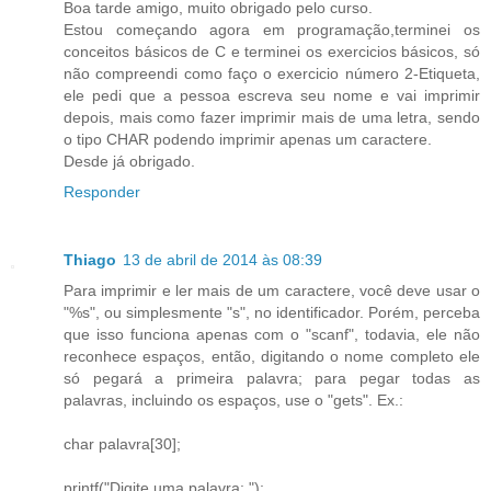
Boa tarde amigo, muito obrigado pelo curso.
Estou começando agora em programação,terminei os
conceitos básicos de C e terminei os exercicios básicos, só
não compreendi como faço o exercicio número 2-Etiqueta,
ele pedi que a pessoa escreva seu nome e vai imprimir
depois, mais como fazer imprimir mais de uma letra, sendo
o tipo CHAR podendo imprimir apenas um caractere.
Desde já obrigado.
Responder
Thiago
13 de abril de 2014 às 08:39
Para imprimir e ler mais de um caractere, você deve usar o
"%s", ou simplesmente "s", no identificador. Porém, perceba
que isso funciona apenas com o "scanf", todavia, ele não
reconhece espaços, então, digitando o nome completo ele
só pegará a primeira palavra; para pegar todas as
palavras, incluindo os espaços, use o "gets". Ex.:
char palavra[30];
printf("Digite uma palavra: ");