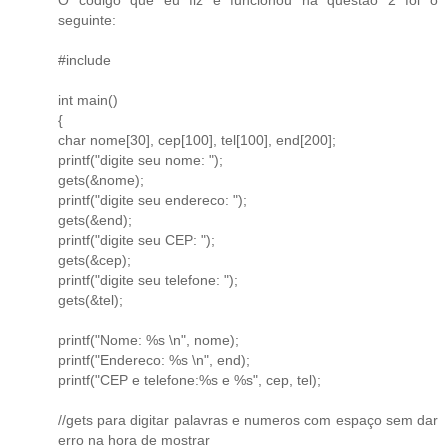
seguinte:
#include
int main()
{
char nome[30], cep[100], tel[100], end[200];
printf("digite seu nome: ");
gets(&nome);
printf("digite seu endereco: ");
gets(&end);
printf("digite seu CEP: ");
gets(&cep);
printf("digite seu telefone: ");
gets(&tel);
printf("Nome: %s \n", nome);
printf("Endereco: %s \n", end);
printf("CEP e telefone:%s e %s", cep, tel);
//gets para digitar palavras e numeros com espaço sem dar
erro na hora de mostrar