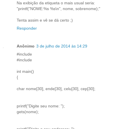
Na exibição da etiqueta o mais usual seria:
"printf("NOME:%s %s\n", nome, sobrenome);"
Tenta assim e vê se dá certo ;)
Responder
Anônimo
3 de julho de 2014 às 14:29
#include
#include
int main()
{
char nome[30], ende[30], celu[30], cep[30];
printf("Digite seu nome: ");
gets(nome);
printf("Digite o seu endereco: ");