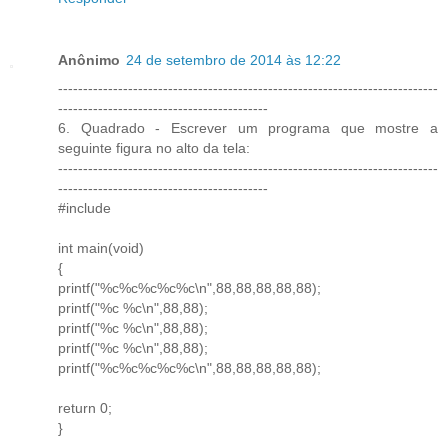
Anônimo
24 de setembro de 2014 às 12:22
----------------------------------------------------------------------------
------------------------------------------
6. Quadrado - Escrever um programa que mostre a
seguinte figura no alto da tela:
----------------------------------------------------------------------------
------------------------------------------
#include
int main(void)
{
printf("%c%c%c%c%c\n",88,88,88,88,88);
printf("%c %c\n",88,88);
printf("%c %c\n",88,88);
printf("%c %c\n",88,88);
printf("%c%c%c%c%c\n",88,88,88,88,88);
return 0;
}