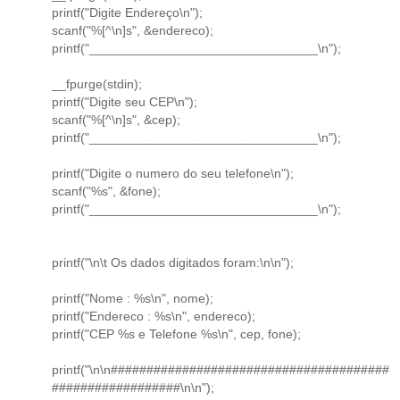
printf("Digite Endereço\n");
scanf("%[^\n]s", &endereco);
printf("________________________________\n");
__fpurge(stdin);
printf("Digite seu CEP\n");
scanf("%[^\n]s", &cep);
printf("________________________________\n");
printf("Digite o numero do seu telefone\n");
scanf("%s", &fone);
printf("________________________________\n");
printf("\n\t Os dados digitados foram:\n\n");
printf("Nome : %s\n", nome);
printf("Endereco : %s\n", endereco);
printf("CEP %s e Telefone %s\n", cep, fone);
printf("\n\n#######################################
##################\n\n");