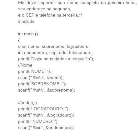
Ele deve imprirmir seu nome completo na primeira linha,
seu endereço na segunda,
e o CEP e telefone na terceira.*/
#include
int main ()
{
char nome, sobrenome, logradouro;
int endnumero, cep, ddd, telenumero;
printf("Digite seus dados a seguir: \n");
//Nome
printf("NOME: ");
scanf(" %s\n", &nome);
printf("SOBRENOME: ");
scanf(" %s\n", &sobrenome);
//enderço
printf("LOGRADOURO: ");
scanf(" %s\n", &logradouro);
printf(" NUMERO: ");
scanf(" %i\n", &endnumero);