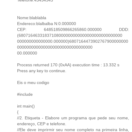
Nome:blablabla
Endereco:blalbalba N:0.000000
CEP: 648518509866265860.000000 DDD:
(68071646331837108000000000000000000000000000
000000000000000.000000)6807164473902767900000000
00000000000000000000000000000000
00.000000
Process returned 170 (0xAA) execution time : 13.332 s
Press any key to continue.
Eis o meu codigo
#include
int main()
{
//2. Etiqueta - Elabore um programa que pede seu nome,
endereço, CEP e telefone.
//Ele deve imprirmir seu nome completo na primeira linha,