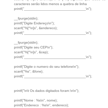
caracteres serão lidos menos a quebra de linha
printf("________________________________\n");
__fpurge(stdin);
printf("Digite Endereço\n");
scanf("%[^\n]s", &endereco);
printf("________________________________\n");
__fpurge(stdin);
printf("Digite seu CEP\n");
scanf("%[^\n]s", &cep);
printf("________________________________\n");
printf("Digite o numero do seu telefone\n");
scanf("%s", &fone);
printf("________________________________\n");
printf("\n\t Os dados digitados foram:\n\n");
printf("Nome : %s\n", nome);
printf("Endereco : %s\n", endereco);