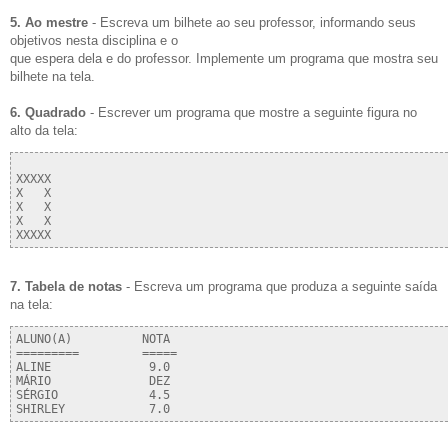
5. Ao mestre
- Escreva um bilhete ao seu professor, informando seus
objetivos nesta disciplina e o
que espera dela e do professor. Implemente um programa que mostra seu
bilhete na tela.
6. Quadrado
- Escrever um programa que mostre a seguinte figura no
alto da tela:
XXXXX

X   X

X   X

X   X

7. Tabela de notas
- Escreva um programa que produza a seguinte saída
na tela:
ALUNO(A)          NOTA

=========         =====

ALINE              9.0  

MÁRIO              DEZ

SÉRGIO             4.5    
