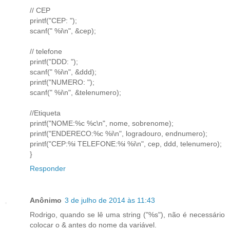
// CEP
printf("CEP: ");
scanf(" %i\n", &cep);
// telefone
printf("DDD: ");
scanf(" %i\n", &ddd);
printf("NUMERO: ");
scanf(" %i\n", &telenumero);
//Etiqueta
printf("NOME:%c %c\n", nome, sobrenome);
printf("ENDERECO:%c %i\n", logradouro, endnumero);
printf("CEP:%i TELEFONE:%i %i\n", cep, ddd, telenumero);
}
Responder
Anônimo
3 de julho de 2014 às 11:43
Rodrigo, quando se lê uma string ("%s"), não é necessário
colocar o & antes do nome da variável.