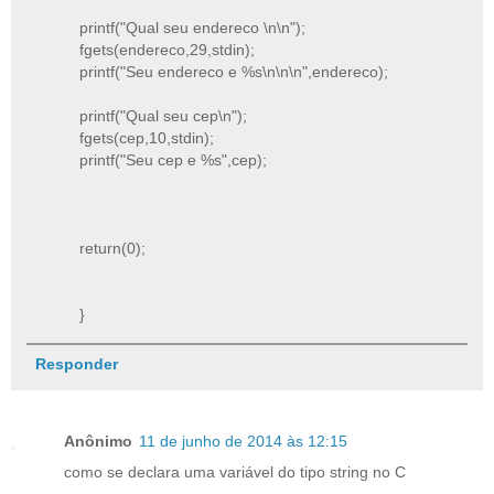
printf("Qual seu endereco \n\n");
fgets(endereco,29,stdin);
printf("Seu endereco e %s\n\n\n",endereco);
printf("Qual seu cep\n");
fgets(cep,10,stdin);
printf("Seu cep e %s",cep);
return(0);
}
Responder
Anônimo
11 de junho de 2014 às 12:15
como se declara uma variável do tipo string no C