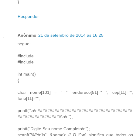
}
Responder
Anônimo
21 de setembro de 2014 às 16:25
segue:
#include
#include
int main()
{
char nome[101] = " ", endereco[51]=" ", cep[11]="",
fone[11]="";
printf("\n\n#######################################
##################\n\n");
printf("Digite Seu nome Completo\n");
scanf("%[^\n]s", &nome); // O [^\n] significa que todos os