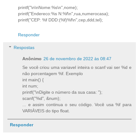
printf("\n\nNome:%s\n",nome);
printf("Endereco:%s N:%f\n",rua,numerocasa);
printf("CEP: %f DDD:(%f)%f\n",cep,ddd,tel);
Responder
Respostas
Anônimo
26 de novembro de 2022 às 08:47
Se você criou uma variavel inteira o scanf vai ser %d e
não porcentagem %f. Exemplo
int main() {
int num;
printf("\nDigite o número da sua casa: ");
scanf("%d", &num);
... e assim continua o seu código. Você usa %f para
VARIÁVEIS do tipo float.
Responder