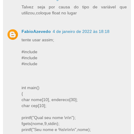
Talvez seja por causa do tipo de variável que
utilizou,coloque float no lugar
FabioAzevedo
4 de janeiro de 2022 às 18:18
tente usar assim;
#include
#include
#include
int main()
{
char nome[10], endereco[30];
char cep[10];
printf("Qual seu nome \n\n");
fgets(nome,9,stdin);
printf("Seu nome e %s\n\n\n",nome);