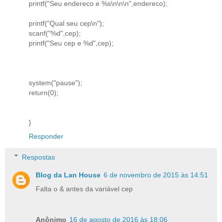
printf("Seu endereco e %s\n\n\n",endereco);
printf("Qual seu cep\n");
scanf("%d",cep);
printf("Seu cep e %d",cep);
system("pause");
return(0);
}
Responder
Respostas
Blog da Lan House
6 de novembro de 2015 às 14:51
Falta o & antes da variável cep
Anônimo
16 de agosto de 2016 às 18:06