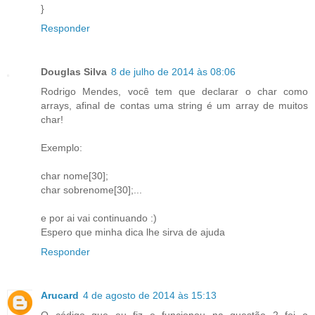
}
Responder
Douglas Silva
8 de julho de 2014 às 08:06
Rodrigo Mendes, você tem que declarar o char como
arrays, afinal de contas uma string é um array de muitos
char!
Exemplo:
char nome[30];
char sobrenome[30];...
e por ai vai continuando :)
Espero que minha dica lhe sirva de ajuda
Responder
Arucard
4 de agosto de 2014 às 15:13
O código que eu fiz e funcionou na questão 2 foi o