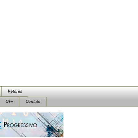
Vetores
C++
Contato