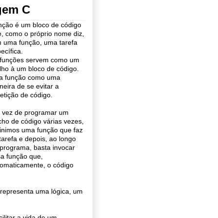
gem C
ção é um bloco de código
, como o próprio nome diz,
 uma função, uma tarefa
ecífica.
 funções servem como um
lho à um bloco de código.
ja função como uma
eira de se evitar a
etição de código.
 vez de programar um
cho de código várias vezes,
inimos uma função que faz
 tarefa e depois, ao longo
programa, basta invocar
a função que,
omaticamente, o código
 representa uma lógica, um
ilitar a vida de um