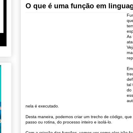
O que é uma função em lingua
Fun
que
tem
esp
As
ata
Ve
man
rep
Em
tre
def
tal
do 
ess
aut
nela é executado.
Desta maneira, podemos criar um trecho de código, que
passo ou rotina, do processo inteiro e isolá-lo.
Com a criação das funções, vamos ver como elas irão fac