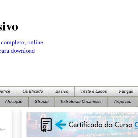
sivo
completo, online,
 para download
Índice
Certificado
Básico
Teste e Laços
Função
Alocação
Structs
Estruturas Dinâmicas
Arquivos