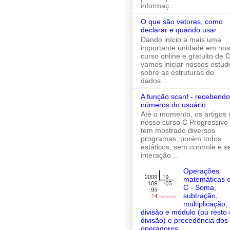
informaç...
O que são vetores, como
declarar e quando usar
Dando início a mais uma
importante unidade em no
curso online e gratuito de C
vamos iniciar nossos estud
sobre as estruturas de
dados....
A função scanf - recebendo
números do usuário
Até o momento, os artigos 
nosso curso C Progressivo
tem mostrado diversos
programas, porém todos
estáticos, sem controle e 
interação...
Operações
matemáticas 
C - Soma,
subtração,
multiplicação,
divisão e módulo (ou resto
divisão) e precedência dos
operadores