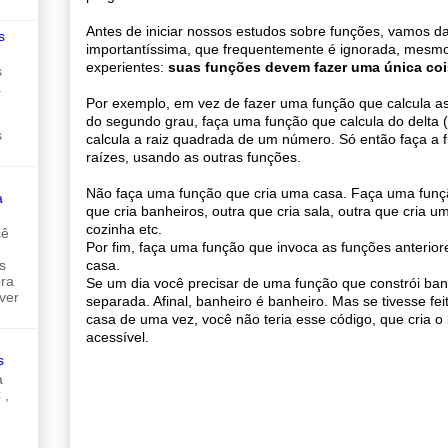
Antes de iniciar nossos estudos sobre funções, vamos d
s
importantíssima, que frequentemente é ignorada, mesm
experientes:
suas funções devem fazer uma única coi
s
a
Por exemplo, em vez de fazer uma função que calcula a
do segundo grau, faça uma função que calcula do delta 
s
calcula a raiz quadrada de um número. Só então faça a 
raízes, usando as outras funções.
Não faça uma função que cria uma casa. Faça uma funçã
a
que cria banheiros, outra que cria sala, outra que cria u
cozinha etc.
cê
Por fim, faça uma função que invoca as funções anterio
casa.
s
ora
Se um dia você precisar de uma função que constrói banh
ver
separada. Afinal, banheiro é banheiro. Mas se tivesse fe
casa de uma vez, você não teria esse código, que cria o
acessível.
s
a
 ,