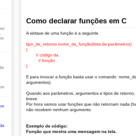
Como declarar funções em C
sso
,
A sintaxe de uma função é a seguinte
os
tipo_de_retorno nome_da_função(lista de parâmetros)
{
// código da
// função
}
de
E para invocar a função basta usar o comando: nome_da
argumentos).
sem
Quando aos parâmetros, argumentos e tipos de retorno,
breve.
Por hora vamos usar funções que não retornam nada (f
em
não recebem nenhum argumento.
 da
Exemplo de código:
Função que mostra uma mensagem na tela.