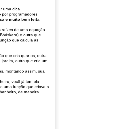
ar uma dica
o por programadores
sa e muito bem feita
.
s raízes de uma equação
(Bháskara) e outra que
função que calcula as
o que cria quartos, outra
m jardim, outra que cria um
res, montando assim, sua
eiro, você já tem ela
ito uma função que criava a
 banheiro, de maneira