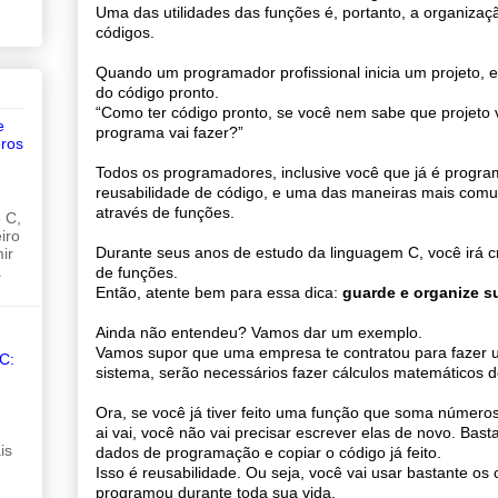
Uma das utilidades das funções é, portanto, a organiza
códigos.
Quando um programador profissional inicia um projeto, el
do código pronto.
“Como ter código pronto, se você nem sabe que projeto v
e
programa vai fazer?”
ros
Todos os programadores, inclusive você que já é progra
reusabilidade de código, e uma das maneiras mais comun
através de funções.
 C,
iro
Durante seus anos de estudo da linguagem C, você irá c
ir
.
de funções.
Então, atente bem para essa dica:
guarde e organize s
Ainda não entendeu? Vamos dar um exemplo.
Vamos supor que uma empresa te contratou para fazer 
C:
sistema, serão necessários fazer cálculos matemáticos d
Ora, se você já tiver feito uma função que soma números,
ai vai, você não vai precisar escrever elas de novo. Bas
is
dados de programação e copiar o código já feito.
Isso é reusabilidade. Ou seja, você vai usar bastante os
programou durante toda sua vida.