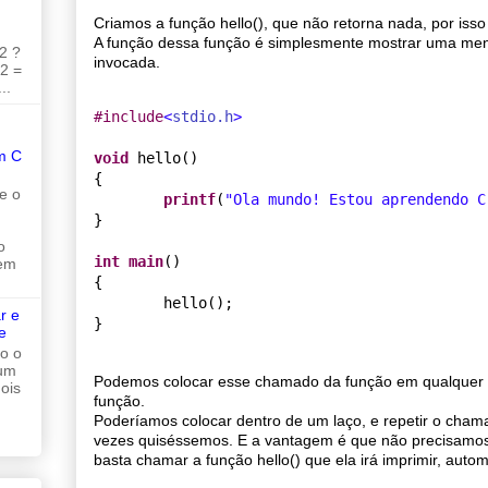
Criamos a função hello(), que não retorna nada, por isso
A função dessa função é simplesmente mostrar uma me
2 ?
invocada.
 2 =
..
#
include
<
stdio.h
>
m C
void
 hello()

{

e o
printf
(
"
Ola mundo! Estou aprendendo C
}

o
int
main
()

 em
{

        hello();

r e
e
do o
 um
Podemos colocar esse chamado da função em qualquer l
ois
função.
Poderíamos colocar dentro de um laço, e repetir o cha
vezes quiséssemos. E a vantagem é que não precisamos 
basta chamar a função hello() que ela irá imprimir, autom