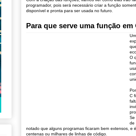
programador, pois será necessário criar a função soment
disponível e pronta para ser usada no futuro.
Para que serve uma função em
Um 
exp
que
eco
O q
fun
usa
con
uni
Po
C f
fal
inv
pr
Se 
de 
notado que alguns programas ficaram bem extensos, e é di
centenas ou milhares de linhas de código.