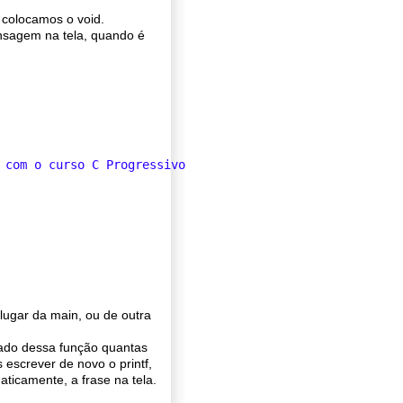
 colocamos o void.
nsagem na tela, quando é
 com o curso C Progressivo
\n
"
);

ugar da main, ou de outra
mado dessa função quantas
escrever de novo o printf,
aticamente, a frase na tela.