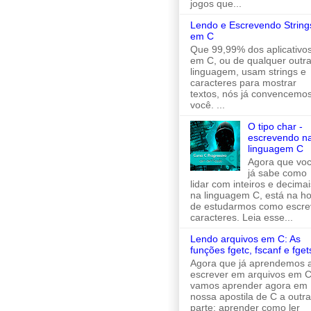
jogos que...
Lendo e Escrevendo String
em C
Que 99,99% dos aplicativo
em C, ou de qualquer outr
linguagem, usam strings e
caracteres para mostrar
textos, nós já convencemo
você. ...
O tipo char -
escrevendo n
linguagem C
Agora que vo
já sabe como
lidar com inteiros e decimai
na linguagem C, está na h
de estudarmos como escre
caracteres. Leia esse...
Lendo arquivos em C: As
funções fgetc, fscanf e fget
Agora que já aprendemos 
escrever em arquivos em C
vamos aprender agora em
nossa apostila de C a outra
parte: aprender como ler