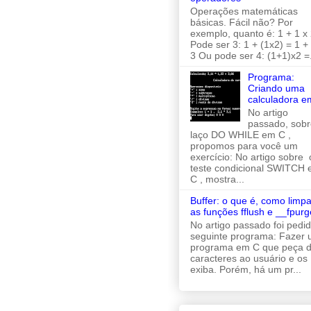
Operações matemáticas
básicas. Fácil não? Por
exemplo, quanto é: 1 + 1 x 
Pode ser 3: 1 + (1x2) = 1 +
3 Ou pode ser 4: (1+1)x2 =.
Programa:
Criando uma
calculadora e
No artigo
passado, sobr
laço DO WHILE em C ,
propomos para você um
exercício: No artigo sobre 
teste condicional SWITCH
C , mostra...
Buffer: o que é, como limpa
as funções fflush e __fpurg
No artigo passado foi pedi
seguinte programa: Fazer
programa em C que peça d
caracteres ao usuário e os
exiba. Porém, há um pr...