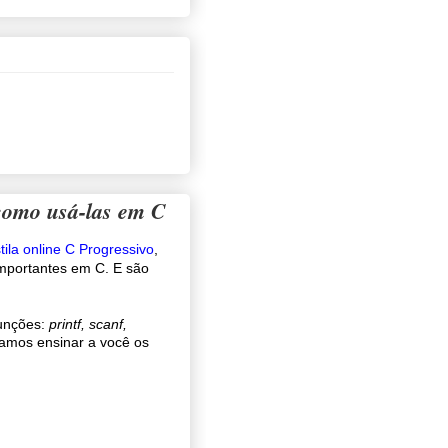
como usá-las em C
tila online C Progressivo
,
importantes em C. E são
funções:
printf, scanf,
vamos ensinar a você os