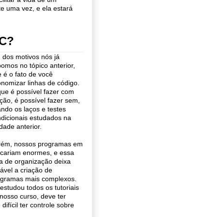
e uma vez, e ela estará
 C?
dos motivos nós já
omos no tópico anterior,
 é o fato de você
nomizar linhas de código.
ue é possível fazer com
ção, é possível fazer sem,
ndo os laços e testes
dicionais estudados na
dade anterior.
rém, nossos programas em
icariam enormes, e essa
ta de organização deixa
iável a criação de
ogramas mais complexos.
estudou todos os tutoriais
nosso curso, deve ter
fícil ter controle sobre