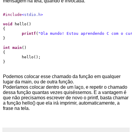
mensagem na tela, quando é invocada.
#
include
<
stdio.h
>
void
 hello()

{

printf
(
"
Ola mundo! Estou aprendendo C com o cu
}

int
main
()

{

        hello();

Podemos colocar esse chamado da função em qualquer
lugar da main, ou de outra função.
Poderíamos colocar dentro de um laço, e repetir o chamado
dessa função quantas vezes quiséssemos. E a vantagem é
que não precisamos escrever de novo o printf, basta chamar
a função hello() que ela irá imprimir, automaticamente, a
frase na tela.