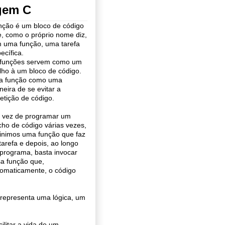
gem C
ção é um bloco de código
, como o próprio nome diz,
 uma função, uma tarefa
ecífica.
 funções servem como um
lho à um bloco de código.
ja função como uma
eira de se evitar a
etição de código.
 vez de programar um
cho de código várias vezes,
inimos uma função que faz
 tarefa e depois, ao longo
programa, basta invocar
a função que,
omaticamente, o código
 representa uma lógica, um
ilitar a vida de um