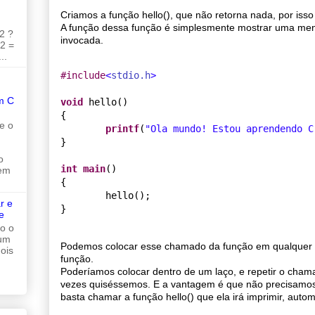
Criamos a função hello(), que não retorna nada, por isso
A função dessa função é simplesmente mostrar uma me
2 ?
invocada.
 2 =
..
#
include
<
stdio.h
>
m C
void
 hello()

{

e o
printf
(
"
Ola mundo! Estou aprendendo C
}

o
int
main
()

 em
{

        hello();

r e
e
do o
 um
Podemos colocar esse chamado da função em qualquer l
ois
função.
Poderíamos colocar dentro de um laço, e repetir o cha
vezes quiséssemos. E a vantagem é que não precisamos 
basta chamar a função hello() que ela irá imprimir, autom