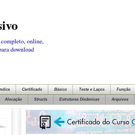
sivo
completo, online,
 para download
Índice
Certificado
Básico
Teste e Laços
Função
Alocação
Structs
Estruturas Dinâmicas
Arquivos