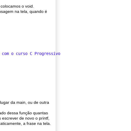
 colocamos o void.
nsagem na tela, quando é
 com o curso C Progressivo
\n
"
);

ugar da main, ou de outra
mado dessa função quantas
escrever de novo o printf,
aticamente, a frase na tela.