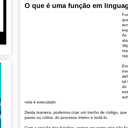
O que é uma função em lingua
Fun
que
tem
esp
As
ata
Ve
man
rep
Em
tre
def
tal
do 
ess
aut
nela é executado.
Desta maneira, podemos criar um trecho de código, que
passo ou rotina, do processo inteiro e isolá-lo.
Com a criação das funções, vamos ver como elas irão fac