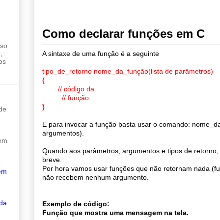
Como declarar funções em C
sso
,
A sintaxe de uma função é a seguinte
os
tipo_de_retorno nome_da_função(lista de parâmetros)
{
// código da
// função
}
de
E para invocar a função basta usar o comando: nome_da
argumentos).
sem
Quando aos parâmetros, argumentos e tipos de retorno,
breve.
Por hora vamos usar funções que não retornam nada (f
em
não recebem nenhum argumento.
 da
Exemplo de código:
Função que mostra uma mensagem na tela.