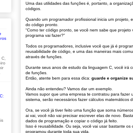
Uma das utilidades das funções é, portanto, a organiza
códigos.
Quando um programador profissional inicia um projeto, el
do código pronto.
“Como ter código pronto, se você nem sabe que projeto v
e
programa vai fazer?”
ros
Todos os programadores, inclusive você que já é progra
reusabilidade de código, e uma das maneiras mais comun
através de funções.
 C,
iro
Durante seus anos de estudo da linguagem C, você irá c
ir
.
de funções.
Então, atente bem para essa dica:
guarde e organize s
Ainda não entendeu? Vamos dar um exemplo.
Vamos supor que uma empresa te contratou para fazer 
C:
sistema, serão necessários fazer cálculos matemáticos d
Ora, se você já tiver feito uma função que soma números,
ai vai, você não vai precisar escrever elas de novo. Bas
is
dados de programação e copiar o código já feito.
Isso é reusabilidade. Ou seja, você vai usar bastante os
programou durante toda sua vida.