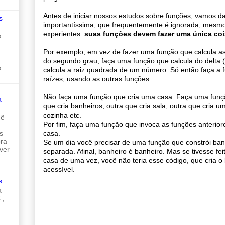
Antes de iniciar nossos estudos sobre funções, vamos d
s
importantíssima, que frequentemente é ignorada, mesm
experientes:
suas funções devem fazer uma única coi
s
a
Por exemplo, em vez de fazer uma função que calcula a
do segundo grau, faça uma função que calcula do delta 
s
calcula a raiz quadrada de um número. Só então faça a 
raízes, usando as outras funções.
Não faça uma função que cria uma casa. Faça uma funçã
a
que cria banheiros, outra que cria sala, outra que cria u
cozinha etc.
cê
Por fim, faça uma função que invoca as funções anterio
casa.
s
ora
Se um dia você precisar de uma função que constrói banh
ver
separada. Afinal, banheiro é banheiro. Mas se tivesse fe
casa de uma vez, você não teria esse código, que cria o
acessível.
s
a
 ,