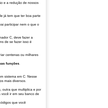
ção e a redução de nossos
e já tem que ter boa parte
ai participar nem o que o
mador C, deve fazer a
s de se fazer isso é
riar centenas ou milhares
uas funções
.
um sistema em C. Nesse
os mais diversos.
 outra que multiplica e por
ta você ir em seu banco de
 códigos que você