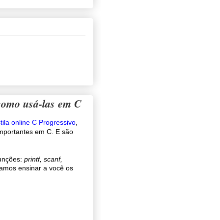
como usá-las em C
tila online C Progressivo
,
importantes em C. E são
funções:
printf, scanf,
vamos ensinar a você os