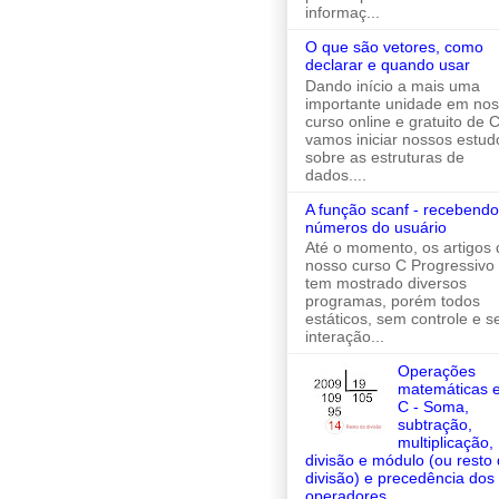
informaç...
O que são vetores, como
declarar e quando usar
Dando início a mais uma
importante unidade em no
curso online e gratuito de C
vamos iniciar nossos estud
sobre as estruturas de
dados....
A função scanf - recebendo
números do usuário
Até o momento, os artigos 
nosso curso C Progressivo
tem mostrado diversos
programas, porém todos
estáticos, sem controle e 
interação...
Operações
matemáticas 
C - Soma,
subtração,
multiplicação,
divisão e módulo (ou resto
divisão) e precedência dos
operadores