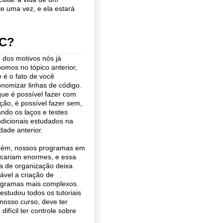
e uma vez, e ela estará
 C?
dos motivos nós já
omos no tópico anterior,
 é o fato de você
nomizar linhas de código.
ue é possível fazer com
ção, é possível fazer sem,
ndo os laços e testes
dicionais estudados na
dade anterior.
rém, nossos programas em
icariam enormes, e essa
ta de organização deixa
iável a criação de
ogramas mais complexos.
estudou todos os tutoriais
nosso curso, deve ter
fícil ter controle sobre