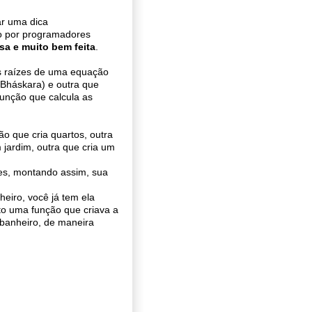
ar uma dica
o por programadores
sa e muito bem feita
.
s raízes de uma equação
(Bháskara) e outra que
função que calcula as
o que cria quartos, outra
m jardim, outra que cria um
res, montando assim, sua
eiro, você já tem ela
ito uma função que criava a
 banheiro, de maneira