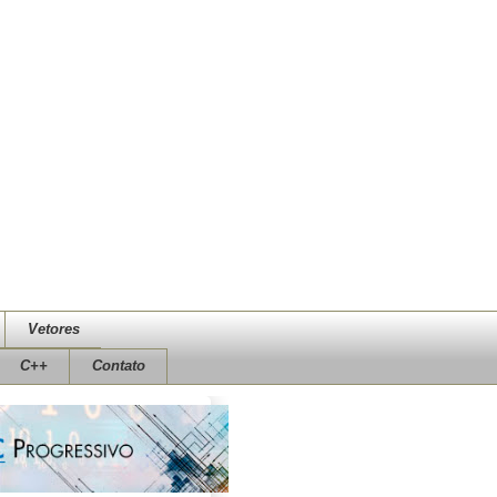
Vetores
C++
Contato