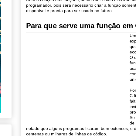
programador, pois será necessário criar a função soment
disponível e pronta para ser usada no futuro.
Para que serve uma função em
Um 
exp
que
eco
O q
fun
usa
con
uni
Po
C f
fal
inv
pr
Se 
de 
notado que alguns programas ficaram bem extensos, e é di
centenas ou milhares de linhas de código.