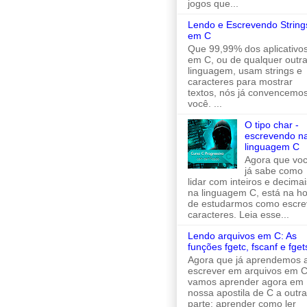
jogos que...
Lendo e Escrevendo String
em C
Que 99,99% dos aplicativo
em C, ou de qualquer outr
linguagem, usam strings e
caracteres para mostrar
textos, nós já convencemo
você. ...
O tipo char -
escrevendo n
linguagem C
Agora que vo
já sabe como
lidar com inteiros e decimai
na linguagem C, está na h
de estudarmos como escre
caracteres. Leia esse...
Lendo arquivos em C: As
funções fgetc, fscanf e fget
Agora que já aprendemos 
escrever em arquivos em C
vamos aprender agora em
nossa apostila de C a outra
parte: aprender como ler