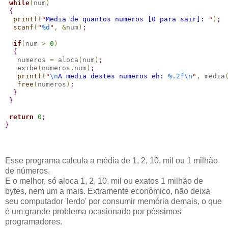
while
(
num
)
{
printf
(
"
Media de quantos numeros [0 para sair]: 
"
)
;
scanf
(
"
%d
"
,
&
num
)
;
if
(
num 
>
0
)
{
   numeros 
=
 aloca
(
num
)
;
   exibe
(
numeros
,
num
)
;
printf
(
"
\n
A media destes numeros eh: 
%.2f
\n
"
,
 media
free
(
numeros
)
;
}
}
return
0
;
}
Esse programa calcula a média de 1, 2, 10, mil ou 1 milhão
de números.
E o melhor, só aloca 1, 2, 10, mil ou exatos 1 milhão de
bytes, nem um a mais. Extramente econômico, não deixa
seu computador 'lerdo' por consumir memória demais, o que
é um grande problema ocasionado por péssimos
programadores.