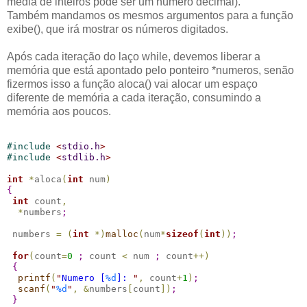
média de inteiros pode ser um número decimal).
Também mandamos os mesmos argumentos para a função
exibe(), que irá mostrar os números digitados.
Após cada iteração do laço while, devemos liberar a
memória que está apontado pelo ponteiro *numeros, senão
fizermos isso a função aloca() vai alocar um espaço
diferente de memória a cada iteração, consumindo a
memória aos poucos.
#
include 
<
stdio.h
>
#
include 
<
stdlib.h
>
int
*
aloca
(
int
 num
)
{
int
 count
,
*
numbers
;
 numbers 
=
(
int
*
)
malloc
(
num
*
sizeof
(
int
)
)
;
for
(
count
=
0
;
 count 
<
 num 
;
 count
+
+
)
{
printf
(
"
Numero [
%d
]: 
"
,
 count
+
1
)
;
scanf
(
"
%d
"
,
&
numbers
[
count
]
)
;
}