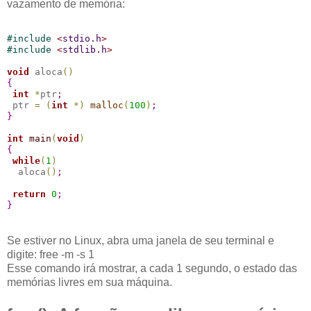
vazamento de memória:
#
include 
<
stdio.h
>
#
include 
<
stdlib.h
>
void
 aloca
(
)
{
int
*
ptr
;
 ptr 
=
(
int
*
)
malloc
(
100
)
;
}
int
main
(
void
)
{
while
(
1
)
  aloca
(
)
;
return
0
;
}
Se estiver no Linux, abra uma janela de seu terminal e
digite: free -m -s 1
Esse comando irá mostrar, a cada 1 segundo, o estado das
memórias livres em sua máquina.