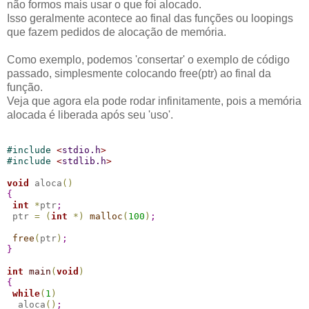
não formos mais usar o que foi alocado.
Isso geralmente acontece ao final das funções ou loopings
que fazem pedidos de alocação de memória.
Como exemplo, podemos 'consertar' o exemplo de código
passado, simplesmente colocando free(ptr) ao final da
função.
Veja que agora ela pode rodar infinitamente, pois a memória
alocada é liberada após seu 'uso'.
#
include 
<
stdio.h
>
#
include 
<
stdlib.h
>
void
 aloca
(
)
{
int
*
ptr
;
 ptr 
=
(
int
*
)
malloc
(
100
)
;
free
(
ptr
)
;
}
int
main
(
void
)
{
while
(
1
)
  aloca
(
)
;