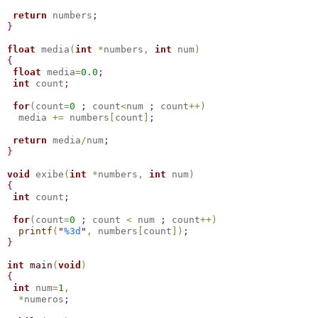
return
 numbers
;
}
float
 media
(
int
*
numbers
,
int
 num
)
{
float
 media
=
0.0
;
int
 count
;
for
(
count
=
0
;
 count
<
num 
;
 count
+
+
)
  media 
+
=
 numbers
[
count
]
;
return
 media
/
num
;
}
void
 exibe
(
int
*
numbers
,
int
 num
)
{
int
 count
;
for
(
count
=
0
;
 count 
<
 num 
;
 count
+
+
)
printf
(
"
%3d
"
,
 numbers
[
count
]
)
;
}
int
main
(
void
)
{
int
 num
=
1
,
*
numeros
;