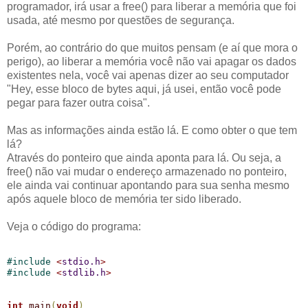
programador, irá usar a free() para liberar a memória que foi
usada, até mesmo por questões de segurança.
Porém, ao contrário do que muitos pensam (e aí que mora o
perigo), ao liberar a memória você não vai apagar os dados
existentes nela, você vai apenas dizer ao seu computador
"Hey, esse bloco de bytes aqui, já usei, então você pode
pegar para fazer outra coisa".
Mas as informações ainda estão lá. E como obter o que tem
lá?
Através do ponteiro que ainda aponta para lá. Ou seja, a
free() não vai mudar o endereço armazenado no ponteiro,
ele ainda vai continuar apontando para sua senha mesmo
após aquele bloco de memória ter sido liberado.
Veja o código do programa:
#
include 
<
stdio.h
>
#
include 
<
stdlib.h
>
int
main
(
void
)