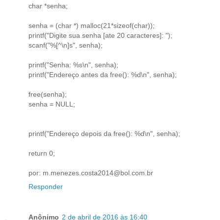
char *senha;
senha = (char *) malloc(21*sizeof(char));
printf("Digite sua senha [ate 20 caracteres]: ");
scanf("%[^\n]s", senha);
printf("Senha: %s\n", senha);
printf("Endereço antes da free(): %d\n", senha);
free(senha);
senha = NULL;
printf("Endereço depois da free(): %d\n", senha);
return 0;
por: m.menezes.costa2014@bol.com.br
Responder
Anônimo
2 de abril de 2016 às 16:40