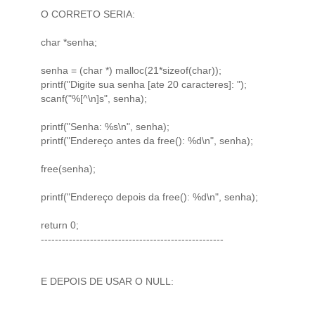
O CORRETO SERIA:
char *senha;
senha = (char *) malloc(21*sizeof(char));
printf("Digite sua senha [ate 20 caracteres]: ");
scanf("%[^\n]s", senha);
printf("Senha: %s\n", senha);
printf("Endereço antes da free(): %d\n", senha);
free(senha);
printf("Endereço depois da free(): %d\n", senha);
return 0;
----------------------------------------------------
E DEPOIS DE USAR O NULL: