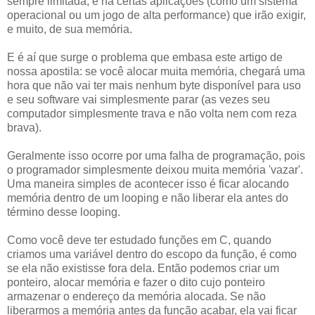
sempre limitada, e há certas aplicações (como um sistema
operacional ou um jogo de alta performance) que irão exigir,
e muito, de sua memória.
E é aí que surge o problema que embasa este artigo de
nossa apostila: se você alocar muita memória, chegará uma
hora que não vai ter mais nenhum byte disponível para uso
e seu software vai simplesmente parar (as vezes seu
computador simplesmente trava e não volta nem com reza
brava).
Geralmente isso ocorre por uma falha de programação, pois
o programador simplesmente deixou muita memória 'vazar'.
Uma maneira simples de acontecer isso é ficar alocando
memória dentro de um looping e não liberar ela antes do
término desse looping.
Como você deve ter estudado funções em C, quando
criamos uma variável dentro do escopo da função, é como
se ela não existisse fora dela. Então podemos criar um
ponteiro, alocar memória e fazer o dito cujo ponteiro
armazenar o endereço da memória alocada. Se não
liberarmos a memória antes da função acabar, ela vai ficar