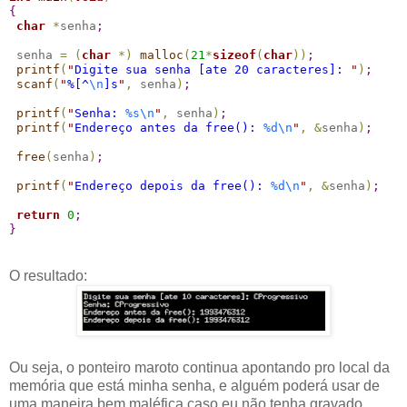
{
char
*
senha
;
 senha 
=
(
char
*
)
malloc
(
21
*
sizeof
(
char
)
)
;
printf
(
"
Digite sua senha [ate 20 caracteres]: 
"
)
;
scanf
(
"
%[^
\n
]s
"
,
 senha
)
;
printf
(
"
Senha: 
%s
\n
"
,
 senha
)
;
printf
(
"
Endereço antes da free(): 
%d
\n
"
,
&
senha
)
;
free
(
senha
)
;
printf
(
"
Endereço depois da free(): 
%d
\n
"
,
&
senha
)
;
return
0
;
}
O resultado:
Ou seja, o ponteiro maroto continua apontando pro local da
memória que está minha senha, e alguém poderá usar de
uma maneira bem maléfica caso eu não tenha gravado