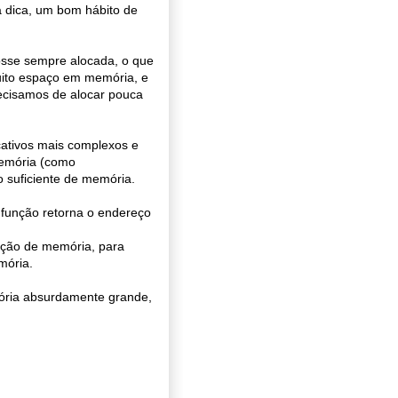
a dica, um bom hábito de
sse sempre alocada, o que
uito espaço em memória, e
recisamos de alocar pouca
icativos mais complexos e
memória (como
 suficiente de memória.
função retorna o endereço
ção de memória, para
mória.
ória absurdamente grande,