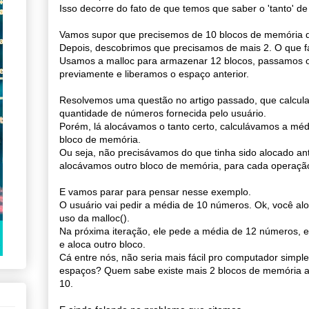
Isso decorre do fato de que temos que saber o 'tanto' d
Vamos supor que precisemos de 10 blocos de memória do
Depois, descobrimos que precisamos de mais 2. O que 
Usamos a malloc para armazenar 12 blocos, passamos 
previamente e liberamos o espaço anterior.
Resolvemos uma questão no artigo passado, que calcul
quantidade de números fornecida pelo usuário.
Porém, lá alocávamos o tanto certo, calculávamos a méd
bloco de memória.
Ou seja, não precisávamos do que tinha sido alocado an
alocávamos outro bloco de memória, para cada operaçã
E vamos parar para pensar nesse exemplo.
O usuário vai pedir a média de 10 números. Ok, você al
uso da malloc().
Na próxima iteração, ele pede a média de 12 números, en
e aloca outro bloco.
Cá entre nós, não seria mais fácil pro computador simpl
espaços? Quem sabe existe mais 2 blocos de memória al
10.