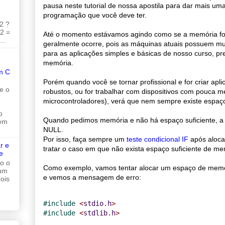
pausa neste tutorial de nossa apostila para dar mais um
programação que você deve ter.
2 ?
 2 =
Até o momento estávamos agindo como se a memória fo
..
geralmente ocorre, pois as máquinas atuais possuem m
para as aplicações simples e básicas de nosso curso, p
memória.
m C
Porém quando você se tornar profissional e for criar apl
e o
robustos, ou for trabalhar com dispositivos com pouca 
microcontroladores), verá que nem sempre existe espaço
o
Quando pedimos memória e não há espaço suficiente, a 
 em
NULL.
Por isso, faça sempre um
teste condicional IF
após aloca
r e
tratar o caso em que não exista espaço suficiente de me
e
do o
Como exemplo, vamos tentar alocar um espaço de mem
 um
e vemos a mensagem de erro:
ois
#
include 
<
stdio.h
>
#
include 
<
stdlib.h
>