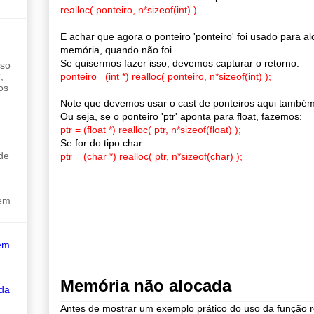
realloc( ponteiro, n*sizeof(int) )
E achar que agora o ponteiro 'ponteiro' foi usado para a
memória, quando não foi.
Se quisermos fazer isso, devemos capturar o retorno:
sso
,
ponteiro =(int *) realloc( ponteiro, n*sizeof(int) );
os
Note que devemos usar o cast de ponteiros aqui também
Ou seja, se o ponteiro 'ptr' aponta para float, fazemos:
ptr = (float *) realloc( ptr, n*sizeof(float) );
Se for do tipo char:
de
ptr = (char *) realloc( ptr, n*sizeof(char) );
sem
em
Memória não alocada
 da
Antes de mostrar um exemplo prático do uso da função r