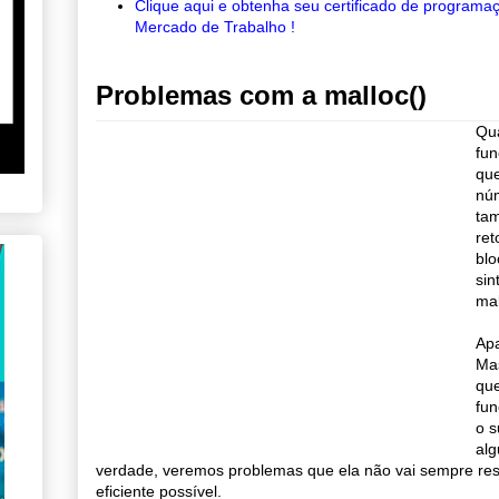
Clique aqui e obtenha seu certificado de programa
Mercado de Trabalho !
Problemas com a malloc()
Qu
fun
que
núm
tam
ret
blo
sin
mal
Apa
Ma
que
fun
o s
alg
verdade, veremos problemas que ela não vai sempre res
eficiente possível.