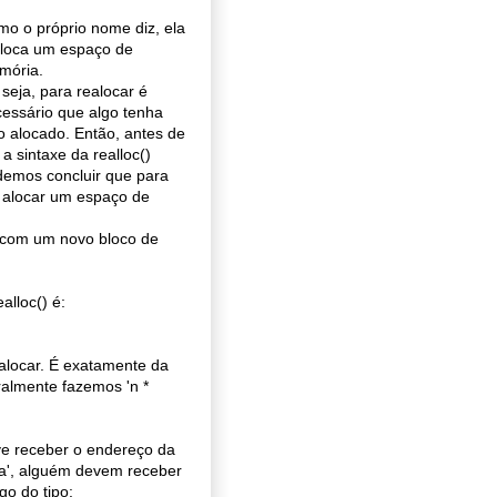
o o próprio nome diz, ela
aloca um espaço de
mória.
seja, para realocar é
essário que algo tenha
o alocado. Então, antes de
 a sintaxe da realloc()
emos concluir que para
a alocar um espaço de
o com um novo bloco de
alloc() é:
alocar. É exatamente da
almente fazemos 'n *
ve receber o endereço da
lta', alguém devem receber
o do tipo: