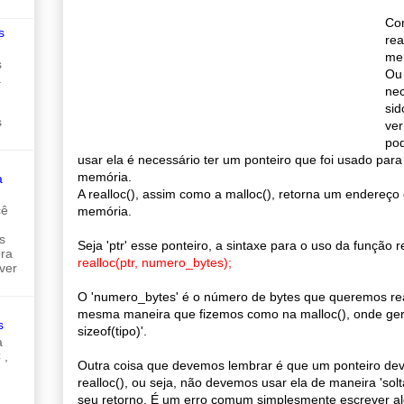
Com
s
re
me
s
Ou 
a
nec
sid
s
ver
pod
usar ela é necessário ter um ponteiro que foi usado par
memória.
a
A realloc(), assim como a malloc(), retorna um endereç
cê
memória.
s
Seja 'ptr' esse ponteiro, a sintaxe para o uso da função re
ora
realloc(ptr, numero_bytes);
ver
O 'numero_bytes' é o número de bytes que queremos re
mesma maneira que fizemos como na malloc(), onde ger
s
sizeof(tipo)'.
a
 ,
Outra coisa que devemos lembrar é que um ponteiro de
realloc(), ou seja, não devemos usar ela de maneira 'so
seu retorno. É um erro comum simplesmente escrever alg