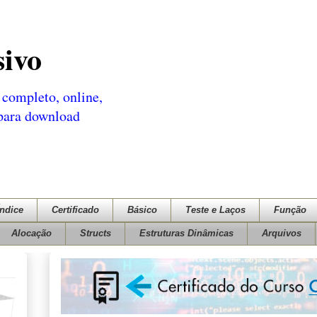
sivo
completo, online,
 para download
Índice
Certificado
Básico
Teste e Laços
Função
Alocação
Structs
Estruturas Dinâmicas
Arquivos