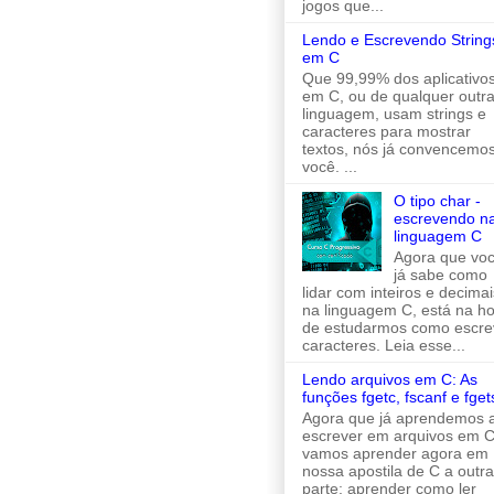
jogos que...
Lendo e Escrevendo String
em C
Que 99,99% dos aplicativo
em C, ou de qualquer outr
linguagem, usam strings e
caracteres para mostrar
textos, nós já convencemo
você. ...
O tipo char -
escrevendo n
linguagem C
Agora que vo
já sabe como
lidar com inteiros e decimai
na linguagem C, está na h
de estudarmos como escre
caracteres. Leia esse...
Lendo arquivos em C: As
funções fgetc, fscanf e fget
Agora que já aprendemos 
escrever em arquivos em C
vamos aprender agora em
nossa apostila de C a outra
parte: aprender como ler