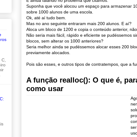
E ainda falando no problema que citamos.
Suponha que você alocou um espaço para armazenar 10
sobre 1000 alunos de uma escola.
Ok, até aí tudo bem.
Mas no ano seguinte entraram mais 200 alunos. E aí?
Aloca um bloco de 1200 e copia o conteúdo anterior, nã
e
Não seria mais fácil, rápido e eficiente se pudéssemos s
ros
blocos, sem alterar os 1000 anteriores?
Seria melhor ainda se pudéssemos alocar esses 200 blo
previamente alocados.
 C,
Pois são esses, e outros tipos de contratempos, que a fun
iro
ir
.
A função realloc(): O que é, par
como usar
Ag
C:
nem
sol
pro
co
is
ser
uso