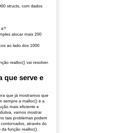
00 structs, com dados
o é?
imples alocar mais 200
cos ao lado dos 1000
ção realloc() vai resolver.
a que serve e
ora que já mostramos que
 sempre a malloc() é a
ução mais eficiente e
dutiva, vamos mostrar
mo tais problemas podem
 contornados, através do
 da função realloc().