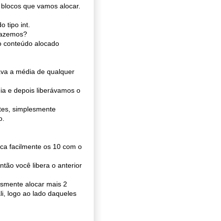
e blocos que vamos alocar.
 tipo int.
fazemos?
o conteúdo alocado
ava a média de qualquer
ia e depois liberávamos o
tes, simplesmente
o.
oca facilmente os 10 com o
tão você libera o anterior
esmente alocar mais 2
i, logo ao lado daqueles