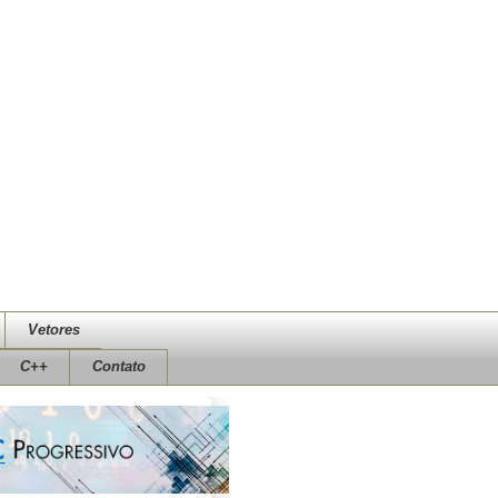
Vetores
C++
Contato