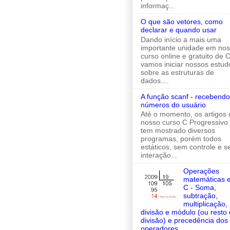
informaç...
O que são vetores, como
declarar e quando usar
Dando início a mais uma
importante unidade em no
curso online e gratuito de C
vamos iniciar nossos estud
sobre as estruturas de
dados....
A função scanf - recebendo
números do usuário
Até o momento, os artigos 
nosso curso C Progressivo
tem mostrado diversos
programas, porém todos
estáticos, sem controle e 
interação...
Operações
matemáticas 
C - Soma,
subtração,
multiplicação,
divisão e módulo (ou resto
divisão) e precedência dos
operadores