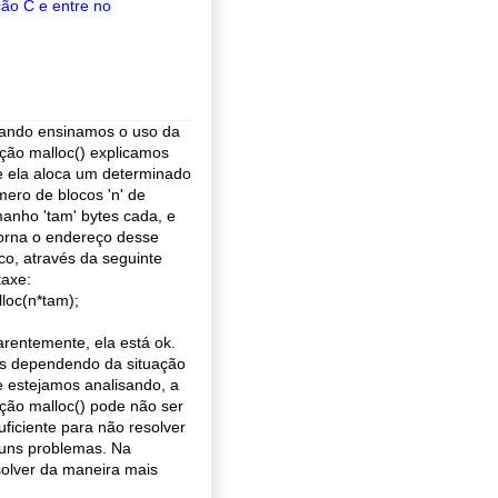
ção C e entre no
ando ensinamos o uso da
ção malloc() explicamos
 ela aloca um determinado
ero de blocos 'n' de
anho 'tam' bytes cada, e
orna o endereço desse
co, através da seguinte
taxe:
loc(n*tam);
rentemente, ela está ok.
s dependendo da situação
 estejamos analisando, a
ção malloc() pode não ser
uficiente para não resolver
uns problemas. Na
olver da maneira mais