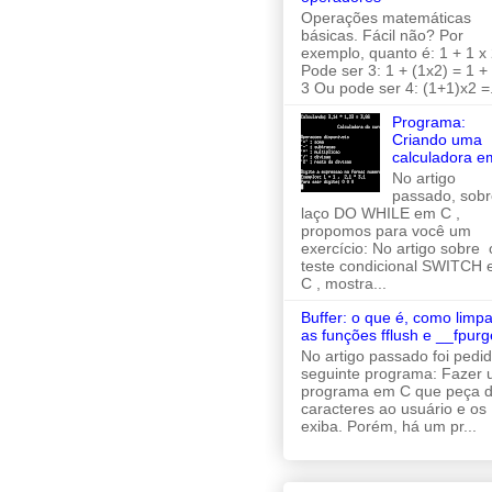
Operações matemáticas
básicas. Fácil não? Por
exemplo, quanto é: 1 + 1 x 
Pode ser 3: 1 + (1x2) = 1 +
3 Ou pode ser 4: (1+1)x2 =.
Programa:
Criando uma
calculadora e
No artigo
passado, sobr
laço DO WHILE em C ,
propomos para você um
exercício: No artigo sobre 
teste condicional SWITCH
C , mostra...
Buffer: o que é, como limpa
as funções fflush e __fpurg
No artigo passado foi pedi
seguinte programa: Fazer
programa em C que peça d
caracteres ao usuário e os
exiba. Porém, há um pr...