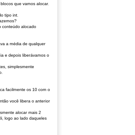
e blocos que vamos alocar.
 tipo int.
fazemos?
o conteúdo alocado
ava a média de qualquer
ia e depois liberávamos o
tes, simplesmente
o.
oca facilmente os 10 com o
tão você libera o anterior
esmente alocar mais 2
i, logo ao lado daqueles