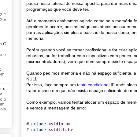
pausa neste tutorial de nossa apostila para dar mais um
programação que você deve ter.
2 ?
 2 =
Até o momento estávamos agindo como se a memória fo
..
geralmente ocorre, pois as máquinas atuais possuem m
para as aplicações simples e básicas de nosso curso, p
memória.
m C
Porém quando você se tornar profissional e for criar apl
e o
robustos, ou for trabalhar com dispositivos com pouca 
microcontroladores), verá que nem sempre existe espaço
o
Quando pedimos memória e não há espaço suficiente, a 
 em
NULL.
Por isso, faça sempre um
teste condicional IF
após aloca
r e
tratar o caso em que não exista espaço suficiente de me
e
do o
Como exemplo, vamos tentar alocar um espaço de mem
 um
e vemos a mensagem de erro:
ois
#
include 
<
stdio.h
>
#
include 
<
stdlib.h
>