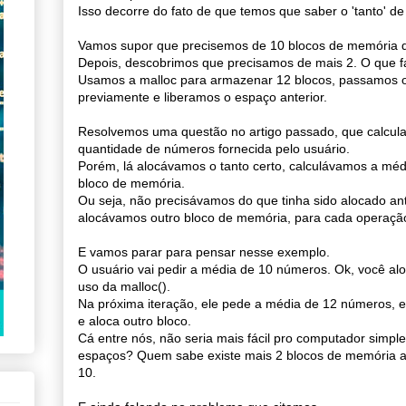
Isso decorre do fato de que temos que saber o 'tanto' d
Vamos supor que precisemos de 10 blocos de memória do
Depois, descobrimos que precisamos de mais 2. O que 
Usamos a malloc para armazenar 12 blocos, passamos 
previamente e liberamos o espaço anterior.
Resolvemos uma questão no artigo passado, que calcul
quantidade de números fornecida pelo usuário.
Porém, lá alocávamos o tanto certo, calculávamos a méd
bloco de memória.
Ou seja, não precisávamos do que tinha sido alocado an
alocávamos outro bloco de memória, para cada operaçã
E vamos parar para pensar nesse exemplo.
O usuário vai pedir a média de 10 números. Ok, você al
uso da malloc().
Na próxima iteração, ele pede a média de 12 números, en
e aloca outro bloco.
Cá entre nós, não seria mais fácil pro computador simpl
espaços? Quem sabe existe mais 2 blocos de memória al
10.