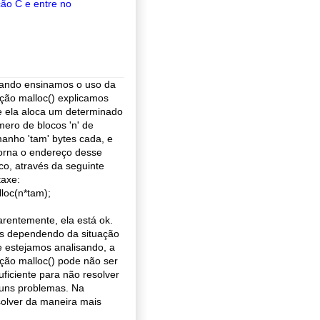
ção C e entre no
ando ensinamos o uso da
ção malloc() explicamos
 ela aloca um determinado
ero de blocos 'n' de
anho 'tam' bytes cada, e
orna o endereço desse
co, através da seguinte
taxe:
loc(n*tam);
rentemente, ela está ok.
s dependendo da situação
 estejamos analisando, a
ção malloc() pode não ser
uficiente para não resolver
uns problemas. Na
olver da maneira mais