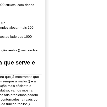
00 structs, com dados
o é?
imples alocar mais 200
cos ao lado dos 1000
ção realloc() vai resolver.
a que serve e
ora que já mostramos que
 sempre a malloc() é a
ução mais eficiente e
dutiva, vamos mostrar
mo tais problemas podem
 contornados, através do
 da função realloc().