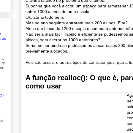
E ainda falando no problema que citamos.
Suponha que você alocou um espaço para armazenar 10
sobre 1000 alunos de uma escola.
Ok, até aí tudo bem.
Mas no ano seguinte entraram mais 200 alunos. E aí?
Aloca um bloco de 1200 e copia o conteúdo anterior, nã
e
Não seria mais fácil, rápido e eficiente se pudéssemos s
ros
blocos, sem alterar os 1000 anteriores?
Seria melhor ainda se pudéssemos alocar esses 200 blo
previamente alocados.
 C,
Pois são esses, e outros tipos de contratempos, que a fun
iro
ir
.
A função realloc(): O que é, par
como usar
Ag
C:
nem
sol
pro
co
is
ser
uso