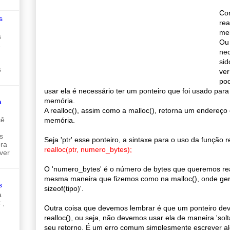
Com
s
re
me
s
Ou 
a
nec
sid
s
ver
pod
usar ela é necessário ter um ponteiro que foi usado par
memória.
a
A realloc(), assim como a malloc(), retorna um endereç
cê
memória.
s
Seja 'ptr' esse ponteiro, a sintaxe para o uso da função re
ora
realloc(ptr, numero_bytes);
ver
O 'numero_bytes' é o número de bytes que queremos re
mesma maneira que fizemos como na malloc(), onde ger
s
sizeof(tipo)'.
a
 ,
Outra coisa que devemos lembrar é que um ponteiro de
realloc(), ou seja, não devemos usar ela de maneira 'so
seu retorno. É um erro comum simplesmente escrever alg