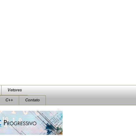
Vetores
C++
Contato