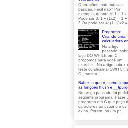
Operações matemáticas
básicas. Fácil não? Por
exemplo, quanto é: 1 + 1 x 
Pode ser 3: 1 + (1x2) = 1 +
3 Ou pode ser 4: (1+1)x2 =.
Programa:
Criando uma
calculadora e
No artigo
passado, sobr
laço DO WHILE em C ,
propomos para você um
exercício: No artigo sobre 
teste condicional SWITCH
C , mostra...
Buffer: o que é, como limpa
as funções fflush e __fpurg
No artigo passado foi pedi
seguinte programa: Fazer
programa em C que peça d
caracteres ao usuário e os
exiba. Porém, há um pr...