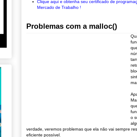
Clique aqui e obtenha seu certificado de programa
Mercado de Trabalho !
Problemas com a malloc()
Qu
fun
que
núm
tam
ret
blo
sin
mal
Apa
Ma
que
fun
o s
alg
verdade, veremos problemas que ela não vai sempre res
eficiente possível.