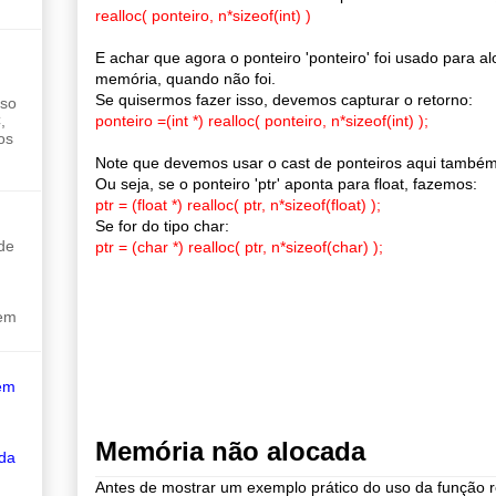
realloc( ponteiro, n*sizeof(int) )
E achar que agora o ponteiro 'ponteiro' foi usado para a
memória, quando não foi.
Se quisermos fazer isso, devemos capturar o retorno:
sso
,
ponteiro =(int *) realloc( ponteiro, n*sizeof(int) );
os
Note que devemos usar o cast de ponteiros aqui também
Ou seja, se o ponteiro 'ptr' aponta para float, fazemos:
ptr = (float *) realloc( ptr, n*sizeof(float) );
Se for do tipo char:
de
ptr = (char *) realloc( ptr, n*sizeof(char) );
sem
em
Memória não alocada
 da
Antes de mostrar um exemplo prático do uso da função r