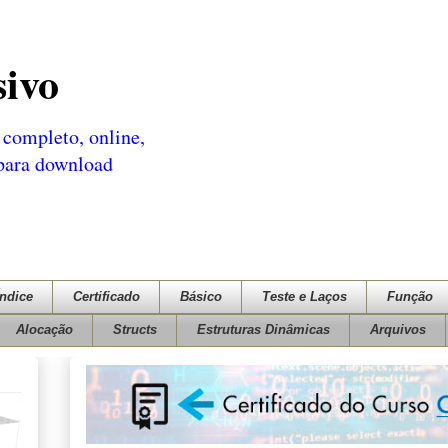
sivo
completo, online,
 para download
Índice
Certificado
Básico
Teste e Laços
Função
Alocação
Structs
Estruturas Dinâmicas
Arquivos