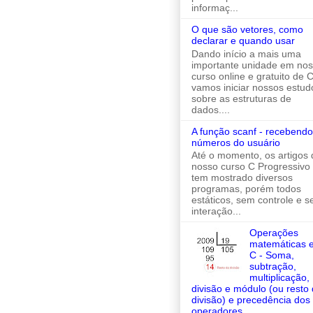
informaç...
O que são vetores, como
declarar e quando usar
Dando início a mais uma
importante unidade em no
curso online e gratuito de C
vamos iniciar nossos estud
sobre as estruturas de
dados....
A função scanf - recebendo
números do usuário
Até o momento, os artigos 
nosso curso C Progressivo
tem mostrado diversos
programas, porém todos
estáticos, sem controle e 
interação...
Operações
matemáticas 
C - Soma,
subtração,
multiplicação,
divisão e módulo (ou resto
divisão) e precedência dos
operadores