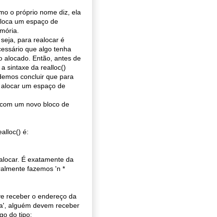
o o próprio nome diz, ela
aloca um espaço de
mória.
seja, para realocar é
essário que algo tenha
o alocado. Então, antes de
 a sintaxe da realloc()
emos concluir que para
a alocar um espaço de
o com um novo bloco de
alloc() é:
alocar. É exatamente da
almente fazemos 'n *
ve receber o endereço da
lta', alguém devem receber
o do tipo: