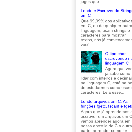
jogos que...
Lendo e Escrevendo String
em C
Que 99,99% dos aplicativo
em C, ou de qualquer outr
linguagem, usam strings e
caracteres para mostrar
textos, nós já convencemo
você. ...
O tipo char -
escrevendo n
linguagem C
Agora que vo
já sabe como
lidar com inteiros e decimai
na linguagem C, está na h
de estudarmos como escre
caracteres. Leia esse...
Lendo arquivos em C: As
funções fgetc, fscanf e fget
Agora que já aprendemos 
escrever em arquivos em C
vamos aprender agora em
nossa apostila de C a outra
parte: aprender como ler