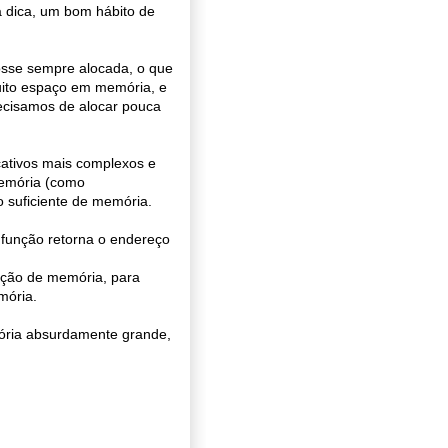
a dica, um bom hábito de
sse sempre alocada, o que
uito espaço em memória, e
recisamos de alocar pouca
icativos mais complexos e
memória (como
 suficiente de memória.
função retorna o endereço
ção de memória, para
mória.
ória absurdamente grande,