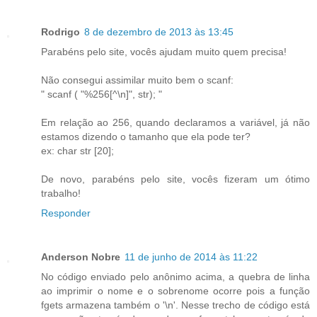
Rodrigo
8 de dezembro de 2013 às 13:45
Parabéns pelo site, vocês ajudam muito quem precisa!
Não consegui assimilar muito bem o scanf:
" scanf ( "%256[^\n]", str); "
Em relação ao 256, quando declaramos a variável, já não
estamos dizendo o tamanho que ela pode ter?
ex: char str [20];
De novo, parabéns pelo site, vocês fizeram um ótimo
trabalho!
Responder
Anderson Nobre
11 de junho de 2014 às 11:22
No código enviado pelo anônimo acima, a quebra de linha
ao imprimir o nome e o sobrenome ocorre pois a função
fgets armazena também o '\n'. Nesse trecho de código está