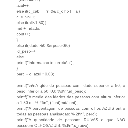
azul++;
else if(c_cab == 'r' && c_olho != 'a')
c_ruivo++;
else if(alt<1.50){
md += idade;
cont++;
}
else if(idade>50 && peso<60)
id_peso++;
else
printf("Informacao incorreta\n");
}
perc = o_azul * 0.03;
printf("\n\nA qtde de pessoas com idade superior a 50, e
peso inferior a 60 KG: %d\n",id_peso);
printf("A media das idades das pessoas com altura inferior
a 1.50 m: %.2f\n", (float)md/cont);
printf("A percentagem de pessoas com olhos AZUIS entre
todas as pessoas analisadas: %.2f\n", perc);
printf("A quantidade de pessoas RUIVAS e que NAO
possuem OLHOSAZUIS: %d\n",c_ruivo);