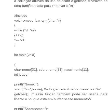
a correção através do uso do scanf e getchar, e através de
uma função criada para remover o '\n'.
#include
void remove_barra_n(char *v)
{
while (*v!='\n')
{++v;}
*v= '\0';
}
int main(void)
{
char nome[31], sobrenome[31], nascimento[11];
int idade;
printf("Nome: ");
scanf("%s",nome); //a função scanf não armazena o '\n'
getchar(); /* essa função também pode ser usada para
liberar o '\n' que esta em buffer nesse momento*/
printf("Sobrenome: ");