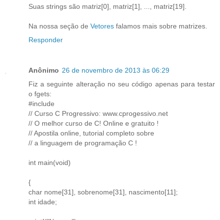
Suas strings são matriz[0], matriz[1], ..., matriz[19].
Na nossa seção de
Vetores
falamos mais sobre matrizes.
Responder
Anônimo
26 de novembro de 2013 às 06:29
Fiz a seguinte alteração no seu código apenas para testar
o fgets:
#include
// Curso C Progressivo: www.cprogessivo.net
// O melhor curso de C! Online e gratuito !
// Apostila online, tutorial completo sobre
// a linguagem de programação C !
int main(void)
{
char nome[31], sobrenome[31], nascimento[11];
int idade;