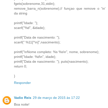
fgets(sobrenome,31,stdin);
remove_barra_n(sobrenome);// funçao que remove o '\n'
da string
printf("Idade: ");
scanf("%d", &idade);
printf("Data de nascimento: ");
scanf(" %11[^\n]",nascimento);
printf("\nNome completo: %s %s\n", nome, sobrenome);
printf("Idade: %d\n", idade);
printf("Data de nascimento: "); puts(nascimento);
return 0;
}
Responder
Vadio Reis
29 de março de 2015 às 17:22
Boa noite!