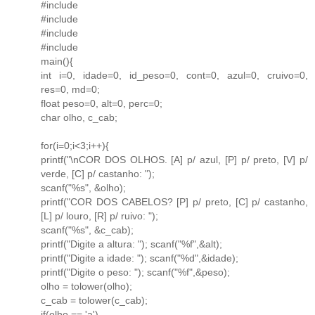
#include
#include
#include
#include
main(){
int i=0, idade=0, id_peso=0, cont=0, azul=0, cruivo=0,
res=0, md=0;
float peso=0, alt=0, perc=0;
char olho, c_cab;
for(i=0;i<3;i++){
printf("\nCOR DOS OLHOS. [A] p/ azul, [P] p/ preto, [V] p/
verde, [C] p/ castanho: ");
scanf("%s", &olho);
printf("COR DOS CABELOS? [P] p/ preto, [C] p/ castanho,
[L] p/ louro, [R] p/ ruivo: ");
scanf("%s", &c_cab);
printf("Digite a altura: "); scanf("%f",&alt);
printf("Digite a idade: "); scanf("%d",&idade);
printf("Digite o peso: "); scanf("%f",&peso);
olho = tolower(olho);
c_cab = tolower(c_cab);
if(olho == 'a')