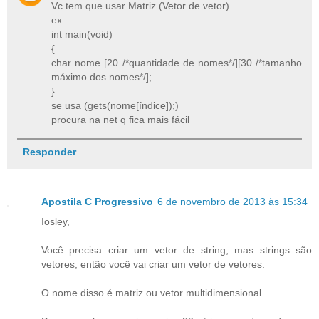
Vc tem que usar Matriz (Vetor de vetor)
ex.:
int main(void)
{
char nome [20 /*quantidade de nomes*/][30 /*tamanho
máximo dos nomes*/];
}
se usa (gets(nome[índice]);)
procura na net q fica mais fácil
Responder
Apostila C Progressivo
6 de novembro de 2013 às 15:34
Iosley,
Você precisa criar um vetor de string, mas strings são
vetores, então você vai criar um vetor de vetores.
O nome disso é matriz ou vetor multidimensional.