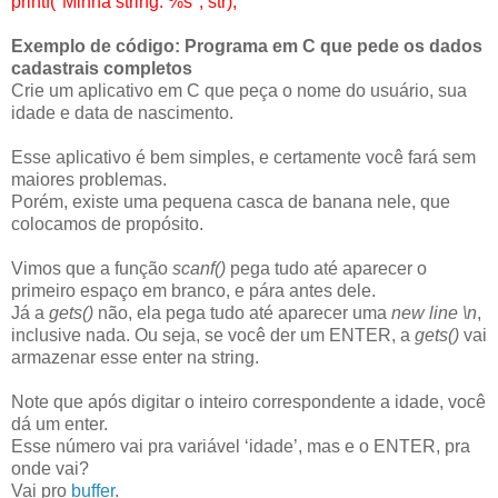
printf("Minha string: %s", str);
Exemplo de código: Programa em C que pede os dados
cadastrais completos
Crie um aplicativo em C que peça o nome do usuário, sua
idade e data de nascimento.
Esse aplicativo é bem simples, e certamente você fará sem
maiores problemas.
Porém, existe uma pequena casca de banana nele, que
colocamos de propósito.
Vimos que a função
scanf()
pega tudo até aparecer o
primeiro espaço em branco, e pára antes dele.
Já a
gets()
não, ela pega tudo até aparecer uma
new line \n
,
inclusive nada. Ou seja, se você der um ENTER, a
gets()
vai
armazenar esse enter na string.
Note que após digitar o inteiro correspondente a idade, você
dá um enter.
Esse número vai pra variável ‘idade’, mas e o ENTER, pra
onde vai?
Vai pro
buffer
.