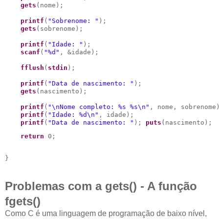
gets
(nome);

printf
(
"
Sobrenome: 
"
);

gets
(sobrenome);

printf
(
"
Idade: 
"
);

scanf
(
"
%d
"
, &idade);

fflush
(
stdin
);

printf
(
"
Data de nascimento: 
"
);

gets
(nascimento);

printf
(
"
\n
Nome completo: 
%s
%s
\n
"
, nome, sobrenome)
printf
(
"
Idade: 
%d
\n
"
, idade);

printf
(
"
Data de nascimento: 
"
); 
puts
(nascimento);
return
 0;
}
Problemas com a gets() - A função
fgets()
Como C é uma linguagem de programação de baixo nível,