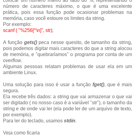
colocar um numero inteiro ao lado do %, representando o
número de caracteres máximo, o que é uma excelente
prática, pois essa função pode ocasionar problemas na
memória, caso você estoure os limites da string.
Por exemplo:
scanf ( "%256[^\n]", str);
A função
gets()
peca nesse quesito, de tamanho da string,
pois podemos digitar mais caracteres do que a string alocou
de memória, e "quebraríamos" o programa por conta de um
overflow
.
Algumas pessoas relatam problemas de usar ela em um
ambiente Linux.
Uma solução para isso é usar a função
fget()
, que é mais
segura.
Ela recebe três dados: a string que vai armazenar o que vai
ser digitado ( no nosso caso é a variável "str"), o tamanho da
string e de onde vai ler (ela pode ler de um arquivo de texto,
por exemplo).
Para ler do teclado, usamos
stdin
.
Veja como ficaria