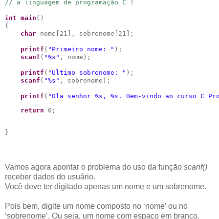
// a linguagem de programação C !
int
main
()

{

char
 nome[21], sobrenome[21];

printf
(
"
Primeiro nome: 
"
);

scanf
(
"
%s
"
, nome);

printf
(
"
Ultimo sobrenome: 
"
);

scanf
(
"
%s
"
, sobrenome);

printf
(
"
Ola senhor 
%s
, 
%s
. Bem-vindo ao curso C Pr
return
 0;
}
Vamos agora apontar o problema do uso da função
scanf()
receber dados do usuário.
Você deve ter digitado apenas um nome e um sobrenome.
Pois bem, digite um nome composto no ‘nome’ ou no
‘sobrenome’. Ou seja, um nome com espaço em branco.