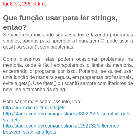
fgets(str, 256, stdin);
Que função usar para ler strings,
então?
Se você está iniciando seus estudos e fazendo programas
simples, apenas para aprender a linguagem C, pode usar a
gets() ou scanf(), sem problemas.
Como dissemos, elas podem ocasionar problemas na
memória, onde é fácil extrapolarmos o limite da memória,
encerrando o programa por isso. Portanto, se quiser usar
uma função de maneira segura, em programas profissionais,
evite a gets(). Use fgets() ou scanf() sempre com litadores de
new line e tamanho da string.
Para saber mais sobre assunto, leia:
http://linux.die.net/man/3/gets
http://stackoverflow.com/questions/3302255/c-scanf-vs-gets-
vs-fgets
http://stackoverflow.com/questions/1252132/difference-
between-scanf-and-fgets