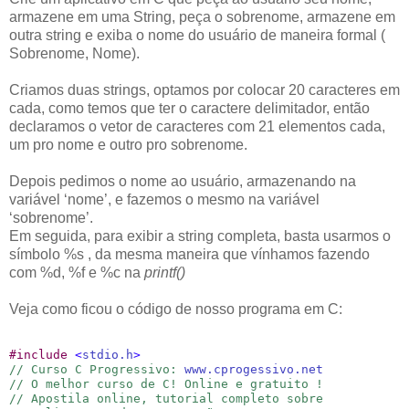
armazene em uma String, peça o sobrenome, armazene em
outra string e exiba o nome do usuário de maneira formal (
Sobrenome, Nome).
Criamos duas strings, optamos por colocar 20 caracteres em
cada, como temos que ter o caractere delimitador, então
declaramos o vetor de caracteres com 21 elementos cada,
um pro nome e outro pro sobrenome.
Depois pedimos o nome ao usuário, armazenando na
variável ‘nome’, e fazemos o mesmo na variável
‘sobrenome’.
Em seguida, para exibir a string completa, basta usarmos o
símbolo %s , da mesma maneira que vínhamos fazendo
com %d, %f e %c na
printf()
Veja como ficou o código de nosso programa em C:
#
include 
<
stdio.h
>
// Curso C Progressivo: 
www.cprogessivo.net
// O melhor curso de C! Online e gratuito !
// Apostila online, tutorial completo sobre