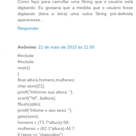
Como faço para camuflar uma String que o usuário está
digitando. Eu gostaria que a medida que o usuário fosse
digitando (letra a letra) uma outra String pré-definida
aparecesse...
Responder
Anônimo
21 de maio de 2015 às 11:00
#include
#include
main()
{
float altura,homens,mulheres;
char sexo[21];
printf("Imforme sua altura: ");
scanf("%f", &altura);
fflush(stdin);
printf("Infome o seu sexo: ");
gets(sexo);
homens = (72.7*altura)-58;
mulheres = (62.1*altura)-44.7;
if (sexo == "masculino")