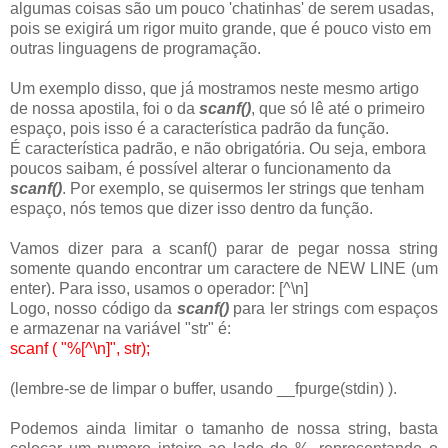
algumas coisas são um pouco 'chatinhas' de serem usadas,
pois se exigirá um rigor muito grande, que é pouco visto em
outras linguagens de programação.
Um exemplo disso, que já mostramos neste mesmo artigo
de nossa apostila, foi o da
scanf()
, que só lê até o primeiro
espaço, pois isso é a característica padrão da função.
É característica padrão, e não obrigatória. Ou seja, embora
poucos saibam, é possível alterar o funcionamento da
scanf()
. Por exemplo, se quisermos ler strings que tenham
espaço, nós temos que dizer isso dentro da função.
Vamos dizer para a scanf() parar de pegar nossa string
somente quando encontrar um caractere de NEW LINE (um
enter). Para isso, usamos o operador: [^\n]
Logo, nosso código da
scanf()
para ler strings com espaços
e armazenar na variável "str" é:
scanf ( "%[^\n]", str);
(lembre-se de limpar o buffer, usando __fpurge(stdin) ).
Podemos ainda limitar o tamanho de nossa string, basta