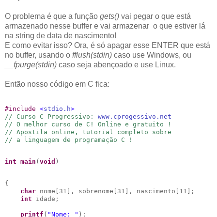
O problema é que a função
gets()
vai pegar o que está
armazenado nesse buffer e vai armazenar o que estiver lá
na string de data de nascimento!
E como evitar isso? Ora, é só apagar esse ENTER que está
no buffer, usando o
fflush(stdin)
caso use Windows, ou
__fpurge(stdin)
caso seja abençoado e use Linux.
Então nosso código em C fica:
#
include 
<
stdio.h
>
// Curso C Progressivo: 
www.cprogessivo.net
// O melhor curso de C! Online e gratuito !
// Apostila online, tutorial completo sobre
// a linguagem de programação C !
int
main
(
void
)
{

char
 nome[31], sobrenome[31], nascimento[11];

int
 idade;

printf
(
"
Nome: 
"
);
