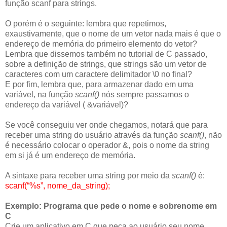
função scanf para strings.
O porém é o seguinte: lembra que repetimos,
exaustivamente, que o nome de um vetor nada mais é que o
endereço de memória do primeiro elemento do vetor?
Lembra que dissemos também no tutorial de C passado,
sobre a definição de strings, que strings são um vetor de
caracteres com um caractere delimitador \0 no final?
E por fim, lembra que, para armazenar dado em uma
variável, na função
scanf()
nós sempre passamos o
endereço da variável ( &variável)?
Se você conseguiu ver onde chegamos, notará que para
receber uma string do usuário através da função
scanf()
, não
é necessário colocar o operador &, pois o nome da string
em si já é um endereço de memória.
A sintaxe para receber uma string por meio da
scanf()
é:
scanf(“%s”, nome_da_string);
Exemplo: Programa que pede o nome e sobrenome em
C
Crie um aplicativo em C que peça ao usuário seu nome,