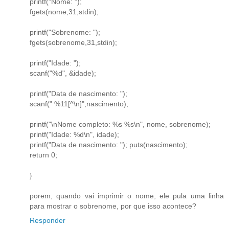
printf("Nome: ");
fgets(nome,31,stdin);
printf("Sobrenome: ");
fgets(sobrenome,31,stdin);
printf("Idade: ");
scanf("%d", &idade);
printf("Data de nascimento: ");
scanf(" %11[^\n]",nascimento);
printf("\nNome completo: %s %s\n", nome, sobrenome);
printf("Idade: %d\n", idade);
printf("Data de nascimento: "); puts(nascimento);
return 0;
}
porem, quando vai imprimir o nome, ele pula uma linha
para mostrar o sobrenome, por que isso acontece?
Responder