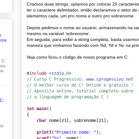
Criamos duas strings, optamos por colocar 20 caracter
ter o caractere delimitador, então declaramos o vetor de
elementos cada, um pro nome e outro pro sobrenome.
Depois pedimos o nome ao usuário, armazenando na var
mesmo na variável ‘sobrenome’.
e
Em seguida, para exibir a string completa, basta usarm
ros
maneira que vínhamos fazendo com %d, %f e %c na
prin
Veja como ficou o código de nosso programa em C:
 C,
iro
ir
#
include 
<
stdio.h
>
.
// Curso C Progressivo: 
www.cprogessivo.net
// O melhor curso de C! Online e gratuito !
// Apostila online, tutorial completo sobre
// a linguagem de programação C !
C:
int
main
()

{

char
 nome[21], sobrenome[21];

is
printf
(
"
Primeiro nome: 
"
);

scanf
(
"
%s
"
, nome);
