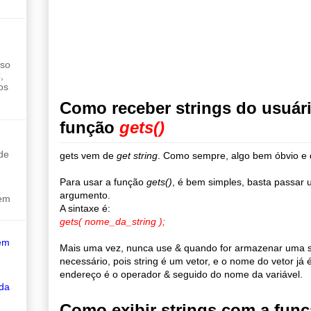
sso
,
os
Como receber strings do usuár
função
gets()
de
gets vem de
get string
.
Como sempre, algo bem óbvio e d
Para usar a função
gets()
, é bem simples, basta passar 
argumento.
sem
A sintaxe é:
gets( nome_da_string );
em
Mais uma vez, nunca use & quando for armazenar uma st
necessário, pois string é um vetor, e o nome do vetor j
endereço é o operador & seguido do nome da variável.
 da
Como exibir strings com a fun