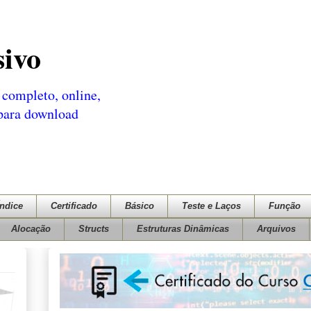
sivo
completo, online,
 para download
Índice
Certificado
Básico
Teste e Laços
Função
Alocação
Structs
Estruturas Dinâmicas
Arquivos