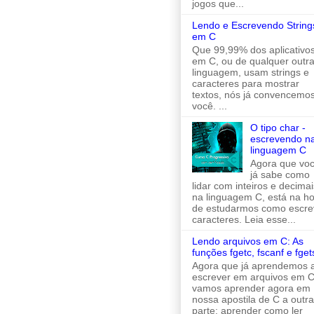
jogos que...
Lendo e Escrevendo String
em C
Que 99,99% dos aplicativo
em C, ou de qualquer outr
linguagem, usam strings e
caracteres para mostrar
textos, nós já convencemo
você. ...
O tipo char -
escrevendo n
linguagem C
Agora que vo
já sabe como
lidar com inteiros e decimai
na linguagem C, está na h
de estudarmos como escre
caracteres. Leia esse...
Lendo arquivos em C: As
funções fgetc, fscanf e fget
Agora que já aprendemos 
escrever em arquivos em C
vamos aprender agora em
nossa apostila de C a outra
parte: aprender como ler