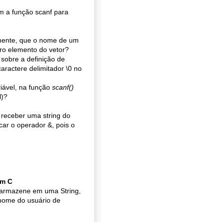
m a função scanf para
amente, que o nome de um
ro elemento do vetor?
sobre a definição de
aractere delimitador \0 no
iável, na função
scanf()
l)?
receber uma string do
car o operador &, pois o
em C
 armazene em uma String,
nome do usuário de