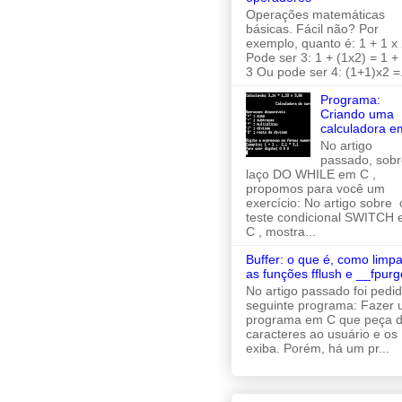
Operações matemáticas
básicas. Fácil não? Por
exemplo, quanto é: 1 + 1 x 
Pode ser 3: 1 + (1x2) = 1 +
3 Ou pode ser 4: (1+1)x2 =.
Programa:
Criando uma
calculadora e
No artigo
passado, sobr
laço DO WHILE em C ,
propomos para você um
exercício: No artigo sobre 
teste condicional SWITCH
C , mostra...
Buffer: o que é, como limpa
as funções fflush e __fpurg
No artigo passado foi pedi
seguinte programa: Fazer
programa em C que peça d
caracteres ao usuário e os
exiba. Porém, há um pr...