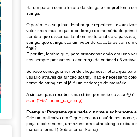
Há um porém com a leitura de strings e um problema co
strings.
O porém é o seguinte: lembra que repetimos, exaustiv
vetor nada mais é que o endereço de memória do primei
Lembra que dissemos também no tutorial de C passado, 
strings, que strings são um vetor de caracteres com um c
final?
E por fim, lembra que, para armazenar dado em uma var
nós sempre passamos o endereço da variável ( &variáve
Se você conseguiu ver onde chegamos, notará que para 
usuário através da função
scanf()
, não é necessário colo
nome da string em si já é um endereço de memória.
A sintaxe para receber uma string por meio da
scanf()
é:
scanf(“%s”, nome_da_string);
Exemplo: Programa que pede o nome e sobrenome 
Crie um aplicativo em C que peça ao usuário seu nome,
peça o sobrenome, armazene em outra string e exiba o 
maneira formal ( Sobrenome, Nome).