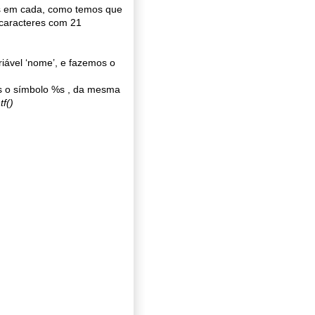
es em cada, como temos que
 caracteres com 21
iável ‘nome’, e fazemos o
os o símbolo %s , da mesma
tf()