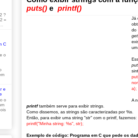
puts()
e
printf()
2 ?
Já
 2 =
obt
..
do 
get
exi
m C
uma
e o
Ess
put
o
sin
 em
put
no
a);
r e
e
do o
A n
 um
printf
também serve para exibir strings.
ois
Como dissemos, as strings são caracterizadas por %s.
Então, para exibir uma string "str" com o printf, fazemos:
printf("Minha string: %s", str);
Exemplo de código: Programa em C que pede os dad