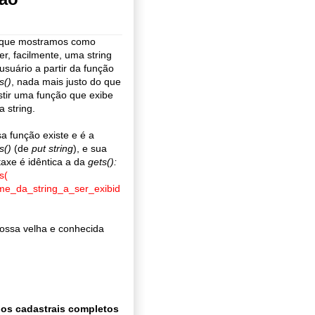
 que mostramos como
er, facilmente, uma string
usuário a partir da função
s()
, nada mais justo do que
stir uma função que exibe
 string.
a função existe e é a
s()
(de
put string
), e sua
taxe é idêntica a da
gets():
s(
me_da_string_a_ser_exibid
ossa velha e conhecida
os cadastrais completos