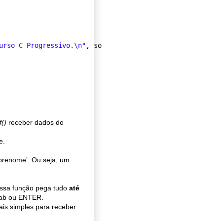
urso C Progressivo.
\n
"
, sobrenome, nome);
f()
receber dados do
e.
brenome’. Ou seja, um
Essa função pega tudo
até
tab ou ENTER.
ais simples para receber