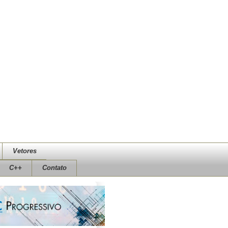
Vetores
C++
Contato