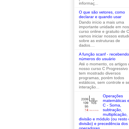
informaç...
O que são vetores, como
declarar e quando usar
Dando início a mais uma
importante unidade em no
curso online e gratuito de C
vamos iniciar nossos estud
sobre as estruturas de
dados....
A função scanf - recebendo
números do usuário
Até o momento, os artigos 
nosso curso C Progressivo
tem mostrado diversos
programas, porém todos
estáticos, sem controle e 
interação...
Operações
matemáticas 
C - Soma,
subtração,
multiplicação,
divisão e módulo (ou resto
divisão) e precedência dos
operadores