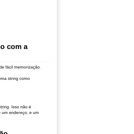
io com a
e fácil memorização.
uma string como
ring. Isso não é
á é um endereço, e um
ção