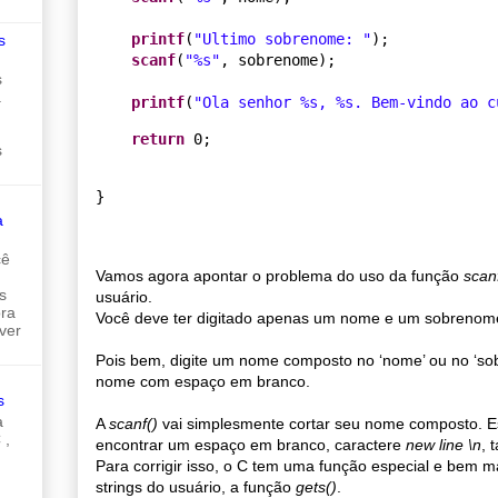
printf
(
"
Ultimo sobrenome: 
"
);

s
scanf
(
"
%s
"
, sobrenome);

s
a
printf
(
"
Ola senhor 
%s
, 
%s
. Bem-vindo ao c
return
 0;
s
}
a
cê
Vamos agora apontar o problema do uso da função
scan
s
usuário.
ora
Você deve ter digitado apenas um nome e um sobrenom
ver
Pois bem, digite um nome composto no ‘nome’ ou no ‘so
nome com espaço em branco.
s
a
A
scanf()
vai simplesmente cortar seu nome composto. 
 ,
encontrar um espaço em branco, caractere
new line \n
, 
Para corrigir isso, o C tem uma função especial e bem m
strings do usuário, a função
gets()
.