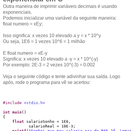
Outra maneira de imprimir variáveis decimais é usando
exponenciais.
Podemos inicializar uma variável da seguinte maneira:
float numero = xEy;
Isso significa: x vezes 10 elevado a y = x * 10^y
Ou seja, 1E6 = 1 vezes 10^6 = 1 milhão
E float numero = xE-y
Significa: x vezes 10 elevado a -y = x * 10^(-y)
Por exemplo: 2E-3 = 2 vezes 10^(-3) = 0.002
Veja o seguinte código e tente adivinhar sua saída. Logo
após, rode o programa para vê se acertou:
#
include 
<
stdio.h
>
int
main
()

{

float
 salarioSonho = 1E6,

           salarioReal = 10E-3;

printf
(
"
Sonhei que meu salario era de R$
%.2f
, 
\n
ma