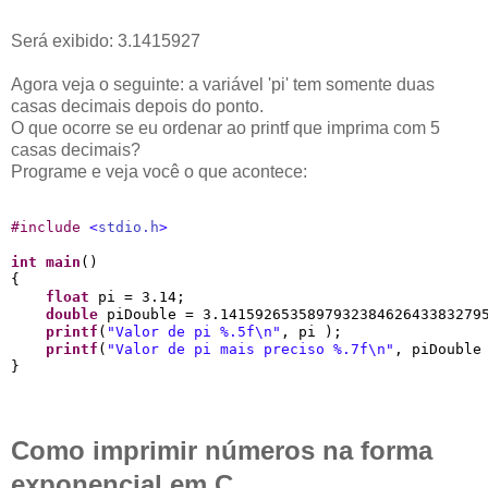
Será exibido: 3.1415927
Agora veja o seguinte: a variável 'pi' tem somente duas
casas decimais depois do ponto.
O que ocorre se eu ordenar ao printf que imprima com 5
casas decimais?
Programe e veja você o que acontece:
#
include 
<
stdio.h
>
int
main
()

{

float
 pi = 3.14;

double
 piDouble = 3.1415926535897932384626433832795
printf
(
"
Valor de pi 
%.5f
\n
"
, pi );

printf
(
"
Valor de pi mais preciso 
%.7f
\n
"
, piDouble 
Como imprimir números na forma
exponencial em C