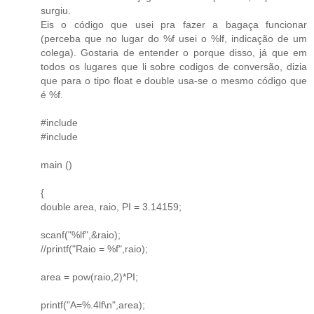
surgiu.
Eis o código que usei pra fazer a bagaça funcionar
(perceba que no lugar do %f usei o %lf, indicação de um
colega). Gostaria de entender o porque disso, já que em
todos os lugares que li sobre codigos de conversão, dizia
que para o tipo float e double usa-se o mesmo código que
é %f.
#include
#include
main ()
{
double area, raio, PI = 3.14159;
scanf("%lf",&raio);
//printf("Raio = %f",raio);
area = pow(raio,2)*PI;
printf("A=%.4lf\n",area);