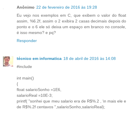
Anônimo
22 de fevereiro de 2016 às 19:28
Eu vejo nos exemplos em C, que exibem o valor do float
assim, %6.2f, assim o 2 exibira 2 casas decimais depois do
ponto e o 6 ele só deixa um espaço em branco no console,
é isso mesmo? e pq?
Responder
técnico em informatica
18 de abril de 2016 às 14:08
#include
int main()
{
float salarioSonho =1E6,
salarioReal =10E-3;
printf( "sonhei que meu salario era de R$%.2 , \n mais ele e
de R$%.2f centavos ",salarioSonho,salarioReal);