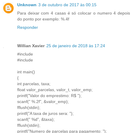
Unknown
3 de outubro de 2017 às 00:15
Para deixar com 4 casas é só colocar o numero 4 depois
do ponto por exemplo: %.4f
Responder
Willian Xavier
25 de janeiro de 2018 às 17:24
#include
#include
int main()
{
int parcelas, taxa;
float valor_parcelas, valor_t, valor_emp;
printf("Valor do emprestimo: R$ ");
scanf(" %.2f", &valor_emp);
fflush(stdin);
printf("A taxa de juros sera: ");
scanf(" %d", &taxa);
fflush(stdin);
printf("Numero de parcelas para pagamento: ");