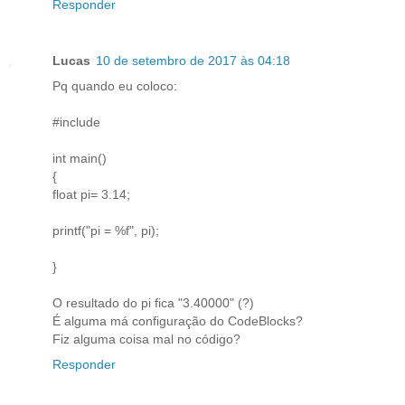
Responder
Lucas
10 de setembro de 2017 às 04:18
Pq quando eu coloco:
#include
int main()
{
float pi= 3.14;
printf("pi = %f", pi);
}
O resultado do pi fica "3.40000" (?)
É alguma má configuração do CodeBlocks?
Fiz alguma coisa mal no código?
Responder