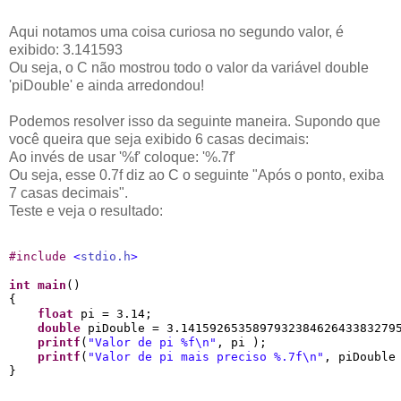
Aqui notamos uma coisa curiosa no segundo valor, é
exibido: 3.141593
Ou seja, o C não mostrou todo o valor da variável double
'piDouble' e ainda arredondou!
Podemos resolver isso da seguinte maneira. Supondo que
você queira que seja exibido 6 casas decimais:
Ao invés de usar '%f' coloque: '%.7f'
Ou seja, esse 0.7f diz ao C o seguinte "Após o ponto, exiba
7 casas decimais".
Teste e veja o resultado:
#
include 
<
stdio.h
>
int
main
()

{

float
 pi = 3.14;

double
 piDouble = 3.1415926535897932384626433832795
printf
(
"
Valor de pi 
%f
\n
"
, pi );

printf
(
"
Valor de pi mais preciso 
%.7f
\n
"
, piDouble 