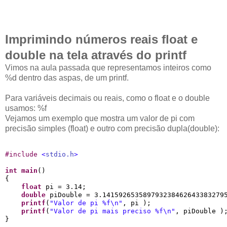
Imprimindo números reais float e
double na tela através do printf
Vimos na aula passada que representamos inteiros como
%d dentro das aspas, de um printf.
Para variáveis decimais ou reais, como o float e o double
usamos: %f
Vejamos um exemplo que mostra um valor de pi com
precisão simples (float) e outro com precisão dupla(double):
#
include 
<
stdio.h
>
int
main
()

{

float
 pi = 3.14;

double
 piDouble = 3.1415926535897932384626433832795
printf
(
"
Valor de pi 
%f
\n
"
, pi );

printf
(
"
Valor de pi mais preciso 
%f
\n
"
, piDouble );