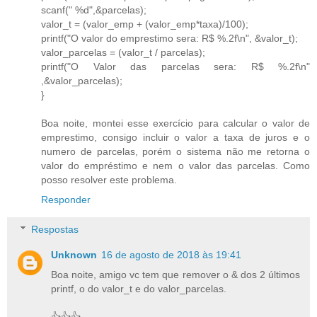
scanf(" %d",&parcelas);
valor_t = (valor_emp + (valor_emp*taxa)/100);
printf("O valor do emprestimo sera: R$ %.2f\n", &valor_t);
valor_parcelas = (valor_t / parcelas);
printf("O Valor das parcelas sera: R$ %.2f\n"
,&valor_parcelas);
}
Boa noite, montei esse exercício para calcular o valor de
emprestimo, consigo incluir o valor a taxa de juros e o
numero de parcelas, porém o sistema não me retorna o
valor do empréstimo e nem o valor das parcelas. Como
posso resolver este problema.
Responder
Respostas
Unknown
16 de agosto de 2018 às 19:41
Boa noite, amigo vc tem que remover o & dos 2 últimos
printf, o do valor_t e do valor_parcelas.