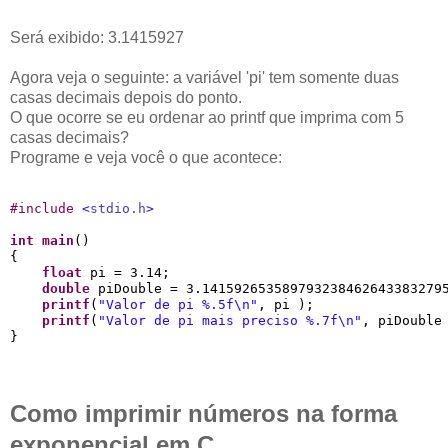
Será exibido: 3.1415927
Agora veja o seguinte: a variável 'pi' tem somente duas
casas decimais depois do ponto.
O que ocorre se eu ordenar ao printf que imprima com 5
casas decimais?
Programe e veja você o que acontece:
#
include 
<
stdio.h
>
int
main
()

{

float
 pi = 3.14;

double
 piDouble = 3.1415926535897932384626433832795
printf
(
"
Valor de pi 
%.5f
\n
"
, pi );

printf
(
"
Valor de pi mais preciso 
%.7f
\n
"
, piDouble 
Como imprimir números na forma
exponencial em C