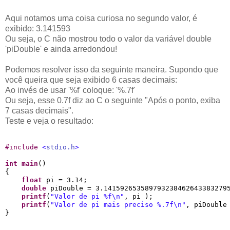
Aqui notamos uma coisa curiosa no segundo valor, é
exibido: 3.141593
Ou seja, o C não mostrou todo o valor da variável double
'piDouble' e ainda arredondou!
Podemos resolver isso da seguinte maneira. Supondo que
você queira que seja exibido 6 casas decimais:
Ao invés de usar '%f' coloque: '%.7f'
Ou seja, esse 0.7f diz ao C o seguinte "Após o ponto, exiba
7 casas decimais".
Teste e veja o resultado:
#
include 
<
stdio.h
>
int
main
()

{

float
 pi = 3.14;

double
 piDouble = 3.1415926535897932384626433832795
printf
(
"
Valor de pi 
%f
\n
"
, pi );

printf
(
"
Valor de pi mais preciso 
%.7f
\n
"
, piDouble 