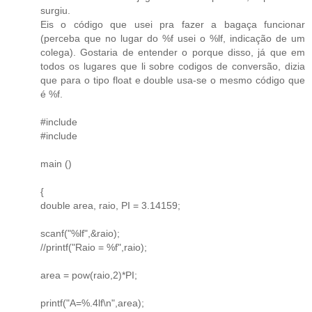
surgiu.
Eis o código que usei pra fazer a bagaça funcionar
(perceba que no lugar do %f usei o %lf, indicação de um
colega). Gostaria de entender o porque disso, já que em
todos os lugares que li sobre codigos de conversão, dizia
que para o tipo float e double usa-se o mesmo código que
é %f.
#include
#include
main ()
{
double area, raio, PI = 3.14159;
scanf("%lf",&raio);
//printf("Raio = %f",raio);
area = pow(raio,2)*PI;
printf("A=%.4lf\n",area);