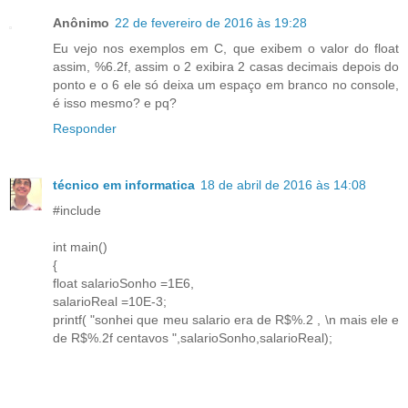
Anônimo
22 de fevereiro de 2016 às 19:28
Eu vejo nos exemplos em C, que exibem o valor do float
assim, %6.2f, assim o 2 exibira 2 casas decimais depois do
ponto e o 6 ele só deixa um espaço em branco no console,
é isso mesmo? e pq?
Responder
técnico em informatica
18 de abril de 2016 às 14:08
#include
int main()
{
float salarioSonho =1E6,
salarioReal =10E-3;
printf( "sonhei que meu salario era de R$%.2 , \n mais ele e
de R$%.2f centavos ",salarioSonho,salarioReal);