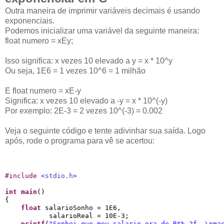
Outra maneira de imprimir variáveis decimais é usando
exponenciais.
Podemos inicializar uma variável da seguinte maneira:
float numero = xEy;
Isso significa: x vezes 10 elevado a y = x * 10^y
Ou seja, 1E6 = 1 vezes 10^6 = 1 milhão
E float numero = xE-y
Significa: x vezes 10 elevado a -y = x * 10^(-y)
Por exemplo: 2E-3 = 2 vezes 10^(-3) = 0.002
Veja o seguinte código e tente adivinhar sua saída. Logo
após, rode o programa para vê se acertou:
#
include 
<
stdio.h
>
int
main
()

{

float
 salarioSonho = 1E6,

           salarioReal = 10E-3;

printf
(
"
Sonhei que meu salario era de R$
%.2f
, 
\n
ma