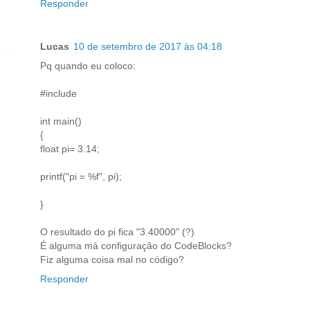
Responder
Lucas
10 de setembro de 2017 às 04:18
Pq quando eu coloco:
#include
int main()
{
float pi= 3.14;
printf("pi = %f", pi);
}
O resultado do pi fica "3.40000" (?)
É alguma má configuração do CodeBlocks?
Fiz alguma coisa mal no código?
Responder