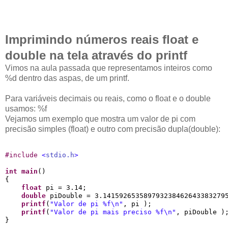
Imprimindo números reais float e
double na tela através do printf
Vimos na aula passada que representamos inteiros como
%d dentro das aspas, de um printf.
Para variáveis decimais ou reais, como o float e o double
usamos: %f
Vejamos um exemplo que mostra um valor de pi com
precisão simples (float) e outro com precisão dupla(double):
#
include 
<
stdio.h
>
int
main
()

{

float
 pi = 3.14;

double
 piDouble = 3.1415926535897932384626433832795
printf
(
"
Valor de pi 
%f
\n
"
, pi );

printf
(
"
Valor de pi mais preciso 
%f
\n
"
, piDouble );