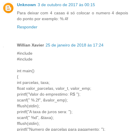
Unknown
3 de outubro de 2017 às 00:15
Para deixar com 4 casas é só colocar o numero 4 depois
do ponto por exemplo: %.4f
Responder
Willian Xavier
25 de janeiro de 2018 às 17:24
#include
#include
int main()
{
int parcelas, taxa;
float valor_parcelas, valor_t, valor_emp;
printf("Valor do emprestimo: R$ ");
scanf(" %.2f", &valor_emp);
fflush(stdin);
printf("A taxa de juros sera: ");
scanf(" %d", &taxa);
fflush(stdin);
printf("Numero de parcelas para pagamento: ");