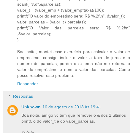
scanf(" %d",&parcelas);
valor_t = (valor_emp + (valor_emp*taxa)/100);
printf("O valor do emprestimo sera: R$ %.2f\n", &valor_t);
valor_parcelas = (valor_t / parcelas);
printf("O Valor das parcelas sera: R$ %.2f\n"
,&valor_parcelas);
}
Boa noite, montei esse exercício para calcular o valor de
emprestimo, consigo incluir o valor a taxa de juros e o
numero de parcelas, porém o sistema não me retorna o
valor do empréstimo e nem o valor das parcelas. Como
posso resolver este problema.
Responder
Respostas
Unknown
16 de agosto de 2018 às 19:41
Boa noite, amigo vc tem que remover o & dos 2 últimos
printf, o do valor_t e do valor_parcelas.