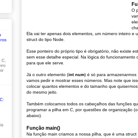
Fu
O p
va
ele
ch
Ela vai ter apenas dois elementos, um número inteiro e 
e
struct do tipo Node.
ros
Esse ponteiro do próprio tipo é obrigatório, não existe e
sem esse detalhe especial. Na lógica do funcionamento 
 C,
para que ele serve.
iro
ir
Já o outro elemento (
int num
) é só para armazenarmos 
.
vamos pedir e mostrar esses números. Mas note que iss
colocar quantos elementos e do tamanho que quisermos, 
do mesmo jeito.
C:
Também colocamos todos os cabeçalhos das funções qu
programar a pilha em C, por questões de organização (o
abaixo).
is
Função main()
Na função main criamos a nossa pilha, que é uma struc