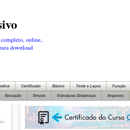
sivo
completo, online,
 para download
Índice
Certificado
Básico
Teste e Laços
Função
Alocação
Structs
Estruturas Dinâmicas
Arquivos