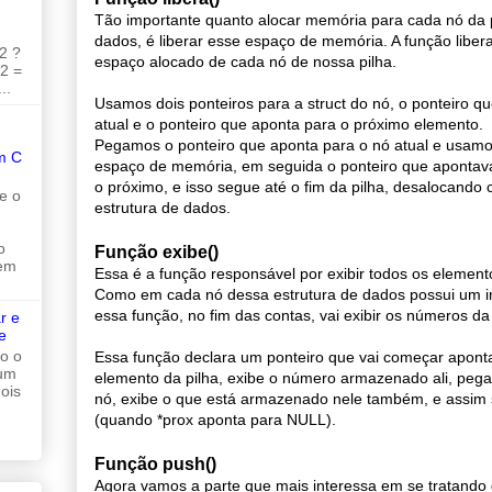
Tão importante quanto alocar memória para cada nó da p
dados, é liberar esse espaço de memória. A função libera 
2 ?
espaço alocado de cada nó de nossa pilha.
 2 =
..
Usamos dois ponteiros para a struct do nó, o ponteiro q
atual e o ponteiro que aponta para o próximo elemento.
Pegamos o ponteiro que aponta para o nó atual e usamo
m C
espaço de memória, em seguida o ponteiro que apontava
o próximo, e isso segue até o fim da pilha, desalocando
e o
estrutura de dados.
o
Função exibe()
 em
Essa é a função responsável por exibir todos os elemento
Como em cada nó dessa estrutura de dados possui um int
essa função, no fim das contas, vai exibir os números da 
r e
e
do o
Essa função declara um ponteiro que vai começar apont
 um
elemento da pilha, exibe o número armazenado ali, peg
ois
nó, exibe o que está armazenado nele também, e assim s
(quando *prox aponta para NULL).
Função push()
Agora vamos a parte que mais interessa em se tratando 