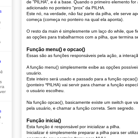
de "PILHA", e é a base. Quando o primeiro elemento for a
adicionado no ponteiro "prox" da PILHA.
s
Este nó, na verdade, não faz parte da pilha, ele serve a
começa (começa no ponteiro na qual ela aponta).
s
a
O resto da main é simplesmente um laço do while, que 
as opções para trabalharmos com a pilha, que termina se
s
Função menu() e opcao()
Essas são as funções responsáveis pela ação, a interação
a
A função menu() simplesmente exibe as opções possíveis
cê
usuário.
Este inteiro será usado e passado para a função opcao()
s
(ponteiro *PILHA) vai servir para chamar a função espec
ora
o usuário escolheu.
ver
Na função opcao(), basicamente existe um switch que vai
pela usuário, e chamar a função correta. Sem segredo.
s
a
Função inicia()
 ,
Esta função é responsável por inicializar a pilha.
Inicializar é simplesmente preparar a pilha para ser util