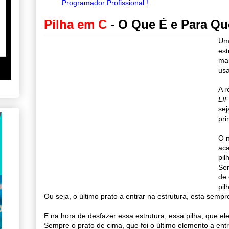
Programador Profissional !
Pilha em C
- O Que É e Para Qu
Uma
est
man
usa
A r
LIF
sej
pri
O n
ac
pil
Se
de 
pil
Ou seja, o último prato a entrar na estrutura, esta sempr
E na hora de desfazer essa estrutura, essa pilha, que e
Sempre o prato de cima, que foi o último elemento a entr