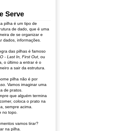
e Serve
 pilha é um tipo de
rutura de dado, que é uma
eira de se organizar e
r dados, informações.
egra das pilhas é famoso
O - Last In, First Out
, ou
a, o último a entrar é o
meiro a sair da estrutura.
ome pilha não é por
aso. Vamos imaginar uma
ha de pratos.
mpre que alguém termina
comer, coloca o prato na
ha, sempre acima.
e no topo.
lementos vamos tirar?
ar na pilha.