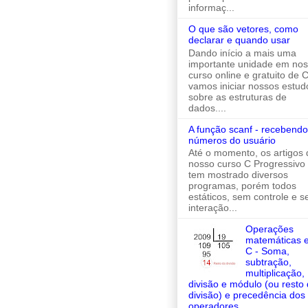
informaç...
O que são vetores, como
declarar e quando usar
Dando início a mais uma
importante unidade em no
curso online e gratuito de C
vamos iniciar nossos estud
sobre as estruturas de
dados....
A função scanf - recebendo
números do usuário
Até o momento, os artigos 
nosso curso C Progressivo
tem mostrado diversos
programas, porém todos
estáticos, sem controle e 
interação...
Operações
matemáticas 
C - Soma,
subtração,
multiplicação,
divisão e módulo (ou resto
divisão) e precedência dos
operadores