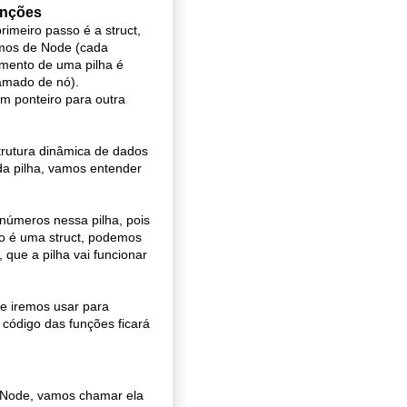
nções
rimeiro passo é a struct,
mos de Node (cada
mento de uma pilha é
amado de nó).
um ponteiro para outra
strutura dinâmica de dados
da pilha, vamos entender
números nessa pilha, pois
o é uma struct, podemos
que a pilha vai funcionar
e iremos usar para
 código das funções ficará
t Node, vamos chamar ela