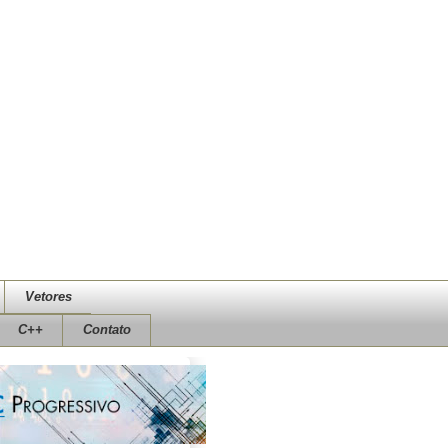
Vetores
C++
Contato