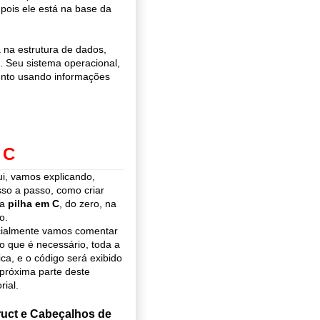
, pois ele está na base da
 na estrutura de dados,
. Seu sistema operacional,
ento usando informações
 C
i, vamos explicando,
so a passo, como criar
ma
pilha em C
, do zero, na
o.
cialmente vamos comentar
o que é necessário, toda a
ica, e o código será exibido
próxima parte deste
rial.
ruct e Cabeçalhos de