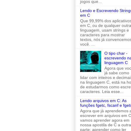
jogos que...
Lendo e Escrevendo String
em C
Que 99,99% dos aplicativo
em C, ou de qualquer outr
linguagem, usam strings e
caracteres para mostrar
textos, nós já convencemo
você. ...
O tipo char -
escrevendo n
linguagem C
Agora que vo
já sabe como
lidar com inteiros e decimai
na linguagem C, está na h
de estudarmos como escre
caracteres. Leia esse...
Lendo arquivos em C: As
funções fgetc, fscanf e fget
Agora que já aprendemos 
escrever em arquivos em C
vamos aprender agora em
nossa apostila de C a outra
parte: aprender como ler