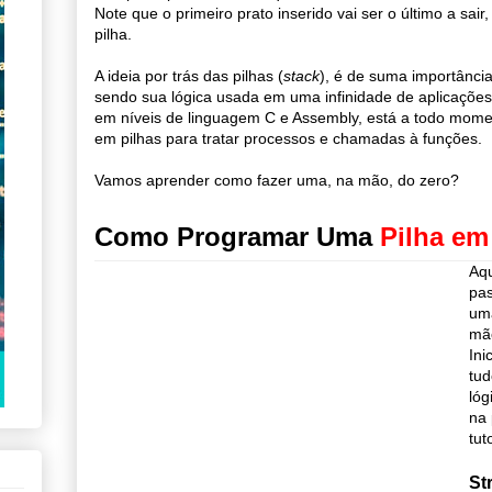
Note que o primeiro prato inserido vai ser o último a sair
pilha.
A ideia por trás das pilhas (
stack
), é de suma importância
sendo sua lógica usada em uma infinidade de aplicações
em níveis de linguagem C e Assembly, está a todo mom
em pilhas para tratar processos e chamadas à funções.
Vamos aprender como fazer uma, na mão, do zero?
Como Programar Uma
Pilha em
Aqu
pas
u
mã
Ini
tud
lóg
na 
tuto
St