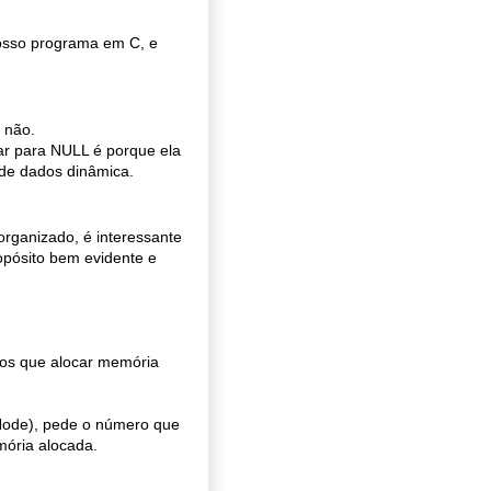
osso programa em C, e
 não.
ar para NULL é porque ela
 de dados dinâmica.
organizado, é interessante
opósito bem evidente e
mos que alocar memória
 Node), pede o número que
mória alocada.