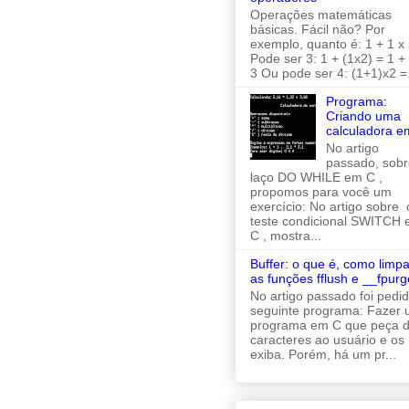
Operações matemáticas
básicas. Fácil não? Por
exemplo, quanto é: 1 + 1 x 
Pode ser 3: 1 + (1x2) = 1 +
3 Ou pode ser 4: (1+1)x2 =.
Programa:
Criando uma
calculadora e
No artigo
passado, sobr
laço DO WHILE em C ,
propomos para você um
exercício: No artigo sobre 
teste condicional SWITCH
C , mostra...
Buffer: o que é, como limpa
as funções fflush e __fpurg
No artigo passado foi pedi
seguinte programa: Fazer
programa em C que peça d
caracteres ao usuário e os
exiba. Porém, há um pr...