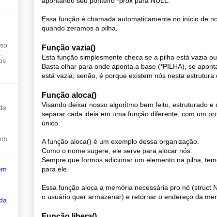
apontando seu ponteiro *prox para NULL.
Essa função é chamada automaticamente no início de n
quando zeramos a pilha.
sso
Função vazia()
,
Esta função simplesmente checa se a pilha está vazia ou
os
Basta olhar para onde aponta a base (*PILHA), se apont
está vazia, senão, é porque existem nós nesta estrutura
Função aloca()
Visando deixar nosso algoritmo bem feito, estruturado e 
de
separar cada ideia em uma função diferente, com um pr
único.
sem
A função aloca() é um exemplo dessa organização.
Como o nome sugere, ele serve para alocar nós.
Sempre que formos adicionar um elemento na pilha, te
para ele.
em
Essa função aloca a memória necessária pro nó (struct
o usuário quer armazenar) e retornar o endereço da me
 da
Função libera()