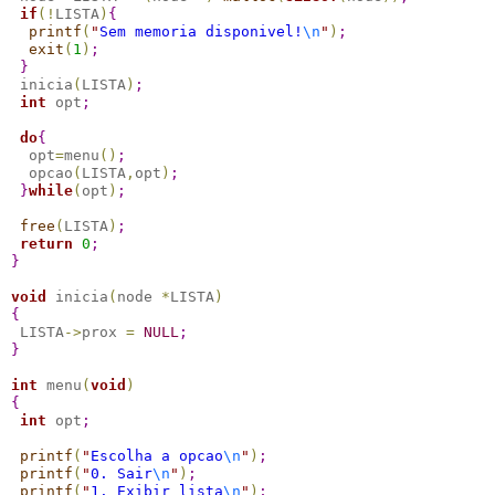
if
(
!
LISTA
)
{
printf
(
"
Sem memoria disponivel!
\n
"
)
;
exit
(
1
)
;
}
 inicia
(
LISTA
)
;
int
 opt
;
do
{
  opt
=
menu
(
)
;
  opcao
(
LISTA
,
opt
)
;
}
while
(
opt
)
;
free
(
LISTA
)
;
return
0
;
}
void
 inicia
(
node 
*
LISTA
)
{
 LISTA
-
>
prox 
=
NULL
;
}
int
 menu
(
void
)
{
int
 opt
;
printf
(
"
Escolha a opcao
\n
"
)
;
printf
(
"
0. Sair
\n
"
)
;
printf
(
"
1. Exibir lista
\n
"
)
;