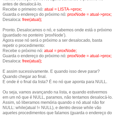
antes de desalocá-lo.
Recebe o primeiro nó:
atual = LISTA->prox;
Guarda o endereço do próximo nó:
proxNode = atual->prox;
Desaloca:
free(atual);
Pronto. Desalocamos o nó, e sabemos onde está o próximo
(guardado no ponteiro 'proxNode').
Agora esse nó será o próximo a ser desalocado, basta
repetir o procedimento:
Recebe o próximo nó:
atual = proxNode;
Guarda o endereço do próximo nó:
proxNode = atual->prox;
Desaloca:
free(atual);
E assim sucessivamente. E quando isso deve parar?
Quando chegar ao final.
E onde é o final da lista? É no nó que aponta para NULL.
Ou seja, vamos avançando na lista, e quando estivermos
em um nó que é NULL, paramos, não tentamos desalocá-lo.
Assim, só liberamos memória quando o nó atual não for
NULL: while(atual != NULL), e dentro desse while vão
aqueles procedimentos que falamos (guarda o endereço do