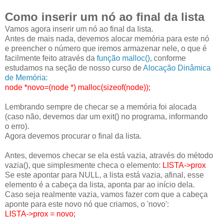
Como inserir um nó ao final da lista
Vamos agora inserir um nó ao final da lista.
Antes de mais nada, devemos alocar memória para este nó
e preencher o número que iremos armazenar nele, o que é
facilmente feito através da
função malloc()
, conforme
estudamos na seção de nosso curso de
Alocação Dinâmica
de Memória
:
node *novo=(node *) malloc(sizeof(node));
Lembrando sempre de checar se a memória foi alocada
(caso não, devemos dar um exit() no programa, informando
o erro).
Agora devemos procurar o final da lista.
Antes, devemos checar se ela está vazia, através do método
vazia(), que simplesmente checa o elemento:
LISTA->prox
Se este apontar para NULL, a lista está vazia, afinal, esse
elemento é a cabeça da lista, aponta par ao início dela.
Caso seja realmente vazia, vamos fazer com que a cabeça
aponte para este novo nó que criamos, o 'novo':
LISTA->prox = novo;