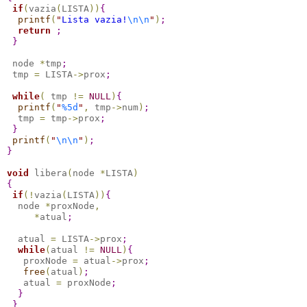
if
(
vazia
(
LISTA
)
)
{
printf
(
"
Lista vazia!
\n
\n
"
)
;
return
;
}
 node 
*
tmp
;
 tmp 
=
 LISTA
-
>
prox
;
while
(
 tmp 
!
=
NULL
)
{
printf
(
"
%5d
"
,
 tmp
-
>
num
)
;
  tmp 
=
 tmp
-
>
prox
;
}
printf
(
"
\n
\n
"
)
;
}
void
 libera
(
node 
*
LISTA
)
{
if
(
!
vazia
(
LISTA
)
)
{
  node 
*
proxNode
,
*
atual
;
  atual 
=
 LISTA
-
>
prox
;
while
(
atual 
!
=
NULL
)
{
   proxNode 
=
 atual
-
>
prox
;
free
(
atual
)
;
   atual 
=
 proxNode
;
}
}