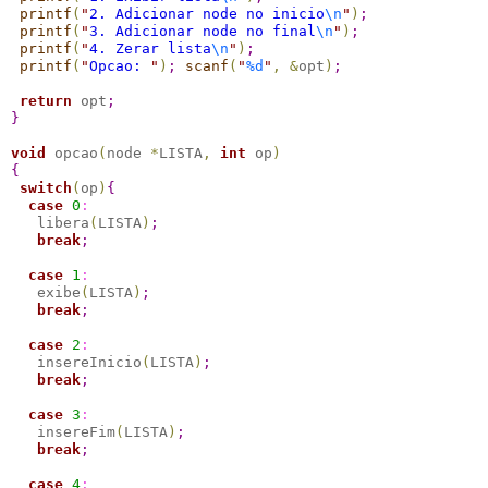
printf
(
"
2. Adicionar node no inicio
\n
"
)
;
printf
(
"
3. Adicionar node no final
\n
"
)
;
printf
(
"
4. Zerar lista
\n
"
)
;
printf
(
"
Opcao: 
"
)
;
scanf
(
"
%d
"
,
&
opt
)
;
return
 opt
;
}
void
 opcao
(
node 
*
LISTA
,
int
 op
)
{
switch
(
op
)
{
case 
0
:
   libera
(
LISTA
)
;
break
;
case 
1
:
   exibe
(
LISTA
)
;
break
;
case 
2
:
   insereInicio
(
LISTA
)
;
break
;
case 
3
:
   insereFim
(
LISTA
)
;
break
;
case 
4
: