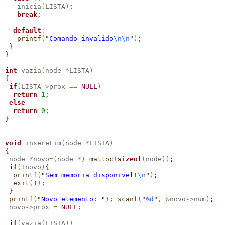
   inicia
(
LISTA
)
;
break
;
default
:
printf
(
"
Comando invalido
\n
\n
"
)
;
}
}
int
 vazia
(
node 
*
LISTA
)
{
if
(
LISTA
-
>
prox 
=
=
NULL
)
return
1
;
else
return
0
;
}
void
 insereFim
(
node 
*
LISTA
)
{
 node 
*
novo
=
(
node 
*
)
malloc
(
sizeof
(
node
)
)
;
if
(
!
novo
)
{
printf
(
"
Sem memoria disponivel!
\n
"
)
;
exit
(
1
)
;
}
printf
(
"
Novo elemento: 
"
)
;
scanf
(
"
%d
"
,
&
novo
-
>
num
)
;
 novo
-
>
prox 
=
NULL
;
if
(
vazia
(
LISTA
)
)