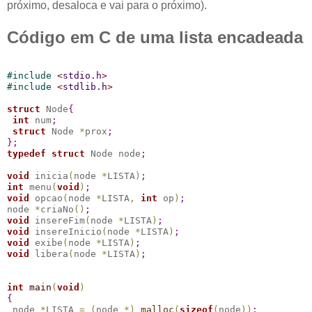
próximo, desaloca e vai para o próximo).
Código em C de uma lista encadeada
#
include 
<
stdio.h
>
#
include 
<
stdlib.h
>
struct
 Node
{
int
 num
;
struct
 Node 
*
prox
;
}
;
typedef
struct
 Node node
;
void
 inicia
(
node 
*
LISTA
)
;
int
 menu
(
void
)
;
void
 opcao
(
node 
*
LISTA
,
int
 op
)
;
node 
*
criaNo
(
)
;
void
 insereFim
(
node 
*
LISTA
)
;
void
 insereInicio
(
node 
*
LISTA
)
;
void
 exibe
(
node 
*
LISTA
)
;
void
 libera
(
node 
*
LISTA
)
;
int
main
(
void
)
{
 node 
*
LISTA 
=
(
node 
*
)
malloc
(
sizeof
(
node
)
)
;