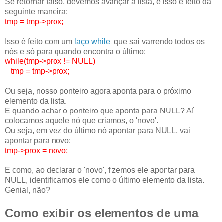
Se retornar falso, devemos avançar a lista, e isso é feito da
seguinte maneira:
tmp = tmp->prox;
Isso é feito com um
laço while
, que sai varrendo todos os
nós e só para quando encontra o último:
while(tmp->prox != NULL)
tmp = tmp->prox;
Ou seja, nosso ponteiro agora aponta para o próximo
elemento da lista.
E quando achar o ponteiro que aponta para NULL? Aí
colocamos aquele nó que criamos, o 'novo'.
Ou seja, em vez do último nó apontar para NULL, vai
apontar para novo:
tmp->prox = novo;
E como, ao declarar o 'novo', fizemos ele apontar para
NULL, identificamos ele como o último elemento da lista.
Genial, não?
Como exibir os elementos de uma