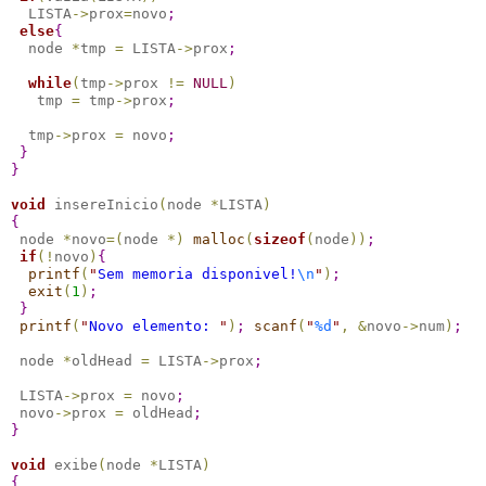
  LISTA
-
>
prox
=
novo
;
else
{
  node 
*
tmp 
=
 LISTA
-
>
prox
;
while
(
tmp
-
>
prox 
!
=
NULL
)
   tmp 
=
 tmp
-
>
prox
;
  tmp
-
>
prox 
=
 novo
;
}
}
void
 insereInicio
(
node 
*
LISTA
)
{
 node 
*
novo
=
(
node 
*
)
malloc
(
sizeof
(
node
)
)
;
if
(
!
novo
)
{
printf
(
"
Sem memoria disponivel!
\n
"
)
;
exit
(
1
)
;
}
printf
(
"
Novo elemento: 
"
)
;
scanf
(
"
%d
"
,
&
novo
-
>
num
)
;
 node 
*
oldHead 
=
 LISTA
-
>
prox
;
 LISTA
-
>
prox 
=
 novo
;
 novo
-
>
prox 
=
 oldHead
;
}
void
 exibe
(
node 
*
LISTA
)
{