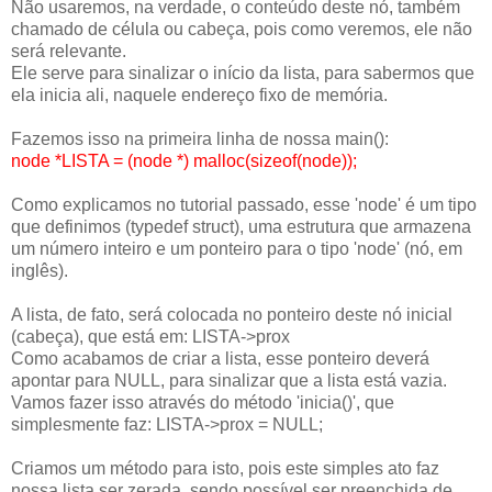
Não usaremos, na verdade, o conteúdo deste nó, também
chamado de célula ou cabeça, pois como veremos, ele não
será relevante.
Ele serve para sinalizar o início da lista, para sabermos que
ela inicia ali, naquele endereço fixo de memória.
Fazemos isso na primeira linha de nossa main():
node *LISTA = (node *) malloc(sizeof(node));
Como explicamos no tutorial passado, esse 'node' é um tipo
que definimos (typedef struct), uma estrutura que armazena
um número inteiro e um ponteiro para o tipo 'node' (nó, em
inglês).
A lista, de fato, será colocada no ponteiro deste nó inicial
(cabeça), que está em: LISTA->prox
Como acabamos de criar a lista, esse ponteiro deverá
apontar para NULL, para sinalizar que a lista está vazia.
Vamos fazer isso através do método 'inicia()', que
simplesmente faz: LISTA->prox = NULL;
Criamos um método para isto, pois este simples ato faz
nossa lista ser zerada, sendo possível ser preenchida de