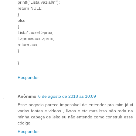
printf("Lista vazia!\n");
return NULL;
}
else
{
Lista* aux=l->prox;
l->prox=aux->prox;
return aux;
}
}
Responder
Anônimo
6 de agosto de 2018 às 10:09
Esse negocio parece impossível de entender pra mim já vi
varias fontes e videos , livros e etc mas isso não roda na
minha cabeça de jeito eu não entendo como construir esse
código
Responder