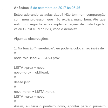
Anônimo
5 de setembro de 2017 às 08:46
Estou adorando as aulas daqui! Não tem nem comparação
com meu professor, que não explica muito bem. Até que
enfim consegui fazer as implementações de Lista Ligada,
valeu C PROGRESSIVO, você é demais!!
Algumas observações:
1. Na função "insereInicio", eu poderia colocar, ao invés de
//
node *oldHead = LISTA->prox;
LISTA->prox = novo;
novo->prox = oldHead;
//
desse jeito:
//
novo->prox = LISTA->prox;
LISTA->prox = novo;
//
Assim, eu faria o ponteiro novo, apontar para o primeiro