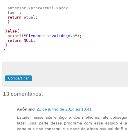
  anterior
-
>
prox
=
atual
-
>
prox
;
  tam
-
-
;
return
 atual
;
}
}
else
{
printf
(
"
Elemento invalido
\n
\n
"
)
;
return
NULL
;
}
}
Compartilhar
13 comentários:
Anônimo
21 de junho de 2014 às 13:41
Estudei nesse site e digo é dos melhores, ate consegui
fazer uma parte desse programa com esse estudo e a
parte que nao consegui é a parte da alinea que vai de B a