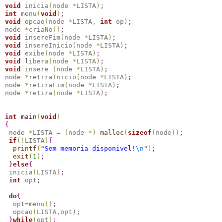
void
 inicia
(
node 
*
LISTA
)
;
int
 menu
(
void
)
;
void
 opcao
(
node 
*
LISTA
,
int
 op
)
;
node 
*
criaNo
(
)
;
void
 insereFim
(
node 
*
LISTA
)
;
void
 insereInicio
(
node 
*
LISTA
)
;
void
 exibe
(
node 
*
LISTA
)
;
void
 libera
(
node 
*
LISTA
)
;
void
 insere 
(
node 
*
LISTA
)
;
node 
*
retiraInicio
(
node 
*
LISTA
)
;
node 
*
retiraFim
(
node 
*
LISTA
)
;
node 
*
retira
(
node 
*
LISTA
)
;
int
main
(
void
)
{
 node 
*
LISTA 
=
(
node 
*
)
malloc
(
sizeof
(
node
)
)
;
if
(
!
LISTA
)
{
printf
(
"
Sem memoria disponivel!
\n
"
)
;
exit
(
1
)
;
}
else
{
 inicia
(
LISTA
)
;
int
 opt
;
do
{
  opt
=
menu
(
)
;
  opcao
(
LISTA
,
opt
)
;
}
while
(
opt
)
;