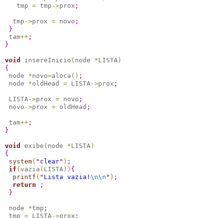
   tmp 
=
 tmp
-
>
prox
;
  tmp
-
>
prox 
=
 novo
;
}
 tam
+
+
;
}
void
 insereInicio
(
node 
*
LISTA
)
{
 node 
*
novo
=
aloca
(
)
;
 node 
*
oldHead 
=
 LISTA
-
>
prox
;
 LISTA
-
>
prox 
=
 novo
;
 novo
-
>
prox 
=
 oldHead
;
 tam
+
+
;
}
void
 exibe
(
node 
*
LISTA
)
{
system
(
"
clear
"
)
;
if
(
vazia
(
LISTA
)
)
{
printf
(
"
Lista vazia!
\n
\n
"
)
;
return
;
}
 node 
*
tmp
;
 tmp 
=
 LISTA
-
>
prox
;