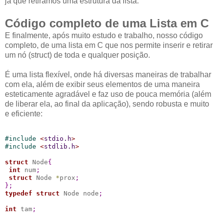
já que retiramos uma estrutura da lista.
Código completo de uma Lista em C
E finalmente, após muito estudo e trabalho, nosso código
completo, de uma lista em C que nos permite inserir e retirar
um nó (struct) de toda e qualquer posição.
É uma lista flexível, onde há diversas maneiras de trabalhar
com ela, além de exibir seus elementos de uma maneira
esteticamente agradável e faz uso de pouca memória (além
de liberar ela, ao final da aplicação), sendo robusta e muito
e eficiente:
#
include 
<
stdio.h
>
#
include 
<
stdlib.h
>
struct
 Node
{
int
 num
;
struct
 Node 
*
prox
;
}
;
typedef
struct
 Node node
;
int
 tam
;