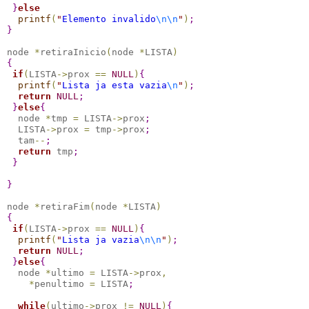
}
else
printf
(
"
Elemento invalido
\n
\n
"
)
;
}
node 
*
retiraInicio
(
node 
*
LISTA
)
{
if
(
LISTA
-
>
prox 
=
=
NULL
)
{
printf
(
"
Lista ja esta vazia
\n
"
)
;
return
NULL
;
}
else
{
  node 
*
tmp 
=
 LISTA
-
>
prox
;
  LISTA
-
>
prox 
=
 tmp
-
>
prox
;
  tam
-
-
;
return
 tmp
;
}
}
node 
*
retiraFim
(
node 
*
LISTA
)
{
if
(
LISTA
-
>
prox 
=
=
NULL
)
{
printf
(
"
Lista ja vazia
\n
\n
"
)
;
return
NULL
;
}
else
{
  node 
*
ultimo 
=
 LISTA
-
>
prox
,
*
penultimo 
=
 LISTA
;
while
(
ultimo
-
>
prox 
!
=
NULL
)
{