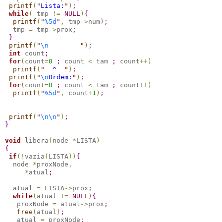
printf
(
"
Lista:
"
)
;
while
(
 tmp 
!
=
NULL
)
{
printf
(
"
%5d
"
,
 tmp
-
>
num
)
;
  tmp 
=
 tmp
-
>
prox
;
}
printf
(
"
\n
"
)
;
int
 count
;
for
(
count
=
0
;
 count 
<
 tam 
;
 count
+
+
)
printf
(
"
  ^  
"
)
;
printf
(
"
\n
Ordem:
"
)
;
for
(
count
=
0
;
 count 
<
 tam 
;
 count
+
+
)
printf
(
"
%5d
"
,
 count
+
1
)
;
printf
(
"
\n
\n
"
)
;
}
void
 libera
(
node 
*
LISTA
)
{
if
(
!
vazia
(
LISTA
)
)
{
  node 
*
proxNode
,
*
atual
;
  atual 
=
 LISTA
-
>
prox
;
while
(
atual 
!
=
NULL
)
{
   proxNode 
=
 atual
-
>
prox
;
free
(
atual
)
;
   atual 
=
 proxNode
;