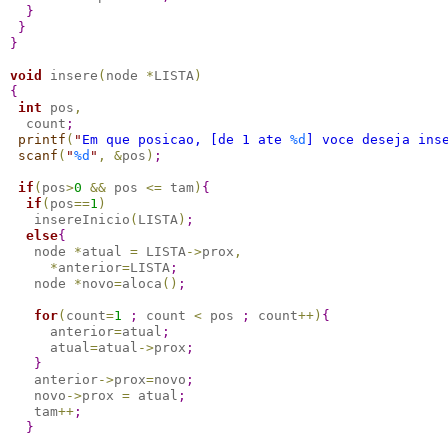
}
}
}
void
 insere
(
node 
*
LISTA
)
{
int
 pos
,
  count
;
printf
(
"
Em que posicao, [de 1 ate 
%d
] voce deseja ins
scanf
(
"
%d
"
,
&
pos
)
;
if
(
pos
>
0
&
&
 pos 
<
=
 tam
)
{
if
(
pos
=
=
1
)
   insereInicio
(
LISTA
)
;
else
{
   node 
*
atual 
=
 LISTA
-
>
prox
,
*
anterior
=
LISTA
;
   node 
*
novo
=
aloca
(
)
;
for
(
count
=
1
;
 count 
<
 pos 
;
 count
+
+
)
{
     anterior
=
atual
;
     atual
=
atual
-
>
prox
;
}
   anterior
-
>
prox
=
novo
;
   novo
-
>
prox 
=
 atual
;
   tam
+
+
;
}