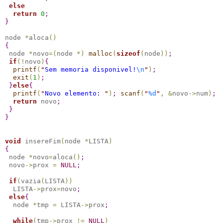
else
return
0
;
}
node 
*
aloca
(
)
{
 node 
*
novo
=
(
node 
*
)
malloc
(
sizeof
(
node
)
)
;
if
(
!
novo
)
{
printf
(
"
Sem memoria disponivel!
\n
"
)
;
exit
(
1
)
;
}
else
{
printf
(
"
Novo elemento: 
"
)
;
scanf
(
"
%d
"
,
&
novo
-
>
num
)
;
return
 novo
;
}
}
void
 insereFim
(
node 
*
LISTA
)
{
 node 
*
novo
=
aloca
(
)
;
 novo
-
>
prox 
=
NULL
;
if
(
vazia
(
LISTA
)
)
  LISTA
-
>
prox
=
novo
;
else
{
  node 
*
tmp 
=
 LISTA
-
>
prox
;
while
(
tmp
-
>
prox 
!
=
NULL
)