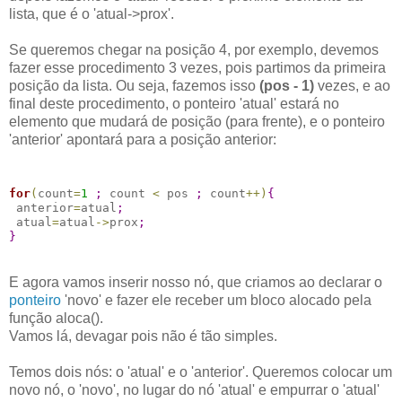
lista, que é o 'atual->prox'.
Se queremos chegar na posição 4, por exemplo, devemos
fazer esse procedimento 3 vezes, pois partimos da primeira
posição da lista. Ou seja, fazemos isso
(pos - 1)
vezes, e ao
final deste procedimento, o ponteiro 'atual' estará no
elemento que mudará de posição (para frente), e o ponteiro
'anterior' apontará para a posição anterior:
for
(
count
=
1
;
 count 
<
 pos 
;
 count
+
+
)
{
 anterior
=
atual
;
 atual
=
atual
-
>
prox
;
}
E agora vamos inserir nosso nó, que criamos ao declarar o
ponteiro
'novo' e fazer ele receber um bloco alocado pela
função aloca().
Vamos lá, devagar pois não é tão simples.
Temos dois nós: o 'atual' e o 'anterior'. Queremos colocar um
novo nó, o 'novo', no lugar do nó 'atual' e empurrar o 'atual'