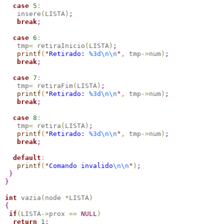
case 
5
:
   insere
(
LISTA
)
;
break
;
case 
6
:
   tmp
=
 retiraInicio
(
LISTA
)
;
printf
(
"
Retirado: 
%3d
\n
\n
"
,
 tmp
-
>
num
)
;
break
;
case 
7
:
   tmp
=
 retiraFim
(
LISTA
)
;
printf
(
"
Retirado: 
%3d
\n
\n
"
,
 tmp
-
>
num
)
;
break
;
case 
8
:
   tmp
=
 retira
(
LISTA
)
;
printf
(
"
Retirado: 
%3d
\n
\n
"
,
 tmp
-
>
num
)
;
break
;
default
:
printf
(
"
Comando invalido
\n
\n
"
)
;
}
}
int
 vazia
(
node 
*
LISTA
)
{
if
(
LISTA
-
>
prox 
=
=
NULL
)
return
1
;