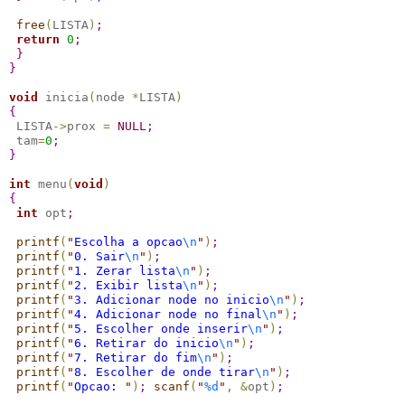
free
(
LISTA
)
;
return
0
;
}
}
void
 inicia
(
node 
*
LISTA
)
{
 LISTA
-
>
prox 
=
NULL
;
 tam
=
0
;
}
int
 menu
(
void
)
{
int
 opt
;
printf
(
"
Escolha a opcao
\n
"
)
;
printf
(
"
0. Sair
\n
"
)
;
printf
(
"
1. Zerar lista
\n
"
)
;
printf
(
"
2. Exibir lista
\n
"
)
;
printf
(
"
3. Adicionar node no inicio
\n
"
)
;
printf
(
"
4. Adicionar node no final
\n
"
)
;
printf
(
"
5. Escolher onde inserir
\n
"
)
;
printf
(
"
6. Retirar do inicio
\n
"
)
;
printf
(
"
7. Retirar do fim
\n
"
)
;
printf
(
"
8. Escolher de onde tirar
\n
"
)
;
printf
(
"
Opcao: 
"
)
;
scanf
(
"
%d
"
,
&
opt
)
;