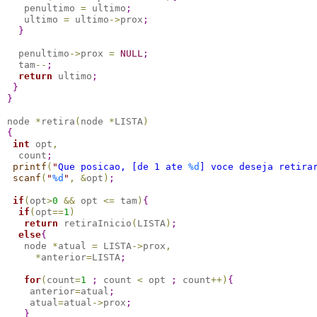
   penultimo 
=
 ultimo
;
   ultimo 
=
 ultimo
-
>
prox
;
}
  penultimo
-
>
prox 
=
NULL
;
  tam
-
-
;
return
 ultimo
;
}
}
node 
*
retira
(
node 
*
LISTA
)
{
int
 opt
,
  count
;
printf
(
"
Que posicao, [de 1 ate 
%d
] voce deseja retira
scanf
(
"
%d
"
,
&
opt
)
;
if
(
opt
>
0
&
&
 opt 
<
=
 tam
)
{
if
(
opt
=
=
1
)
return
 retiraInicio
(
LISTA
)
;
else
{
   node 
*
atual 
=
 LISTA
-
>
prox
,
*
anterior
=
LISTA
;
for
(
count
=
1
;
 count 
<
 opt 
;
 count
+
+
)
{
    anterior
=
atual
;
    atual
=
atual
-
>
prox
;
}