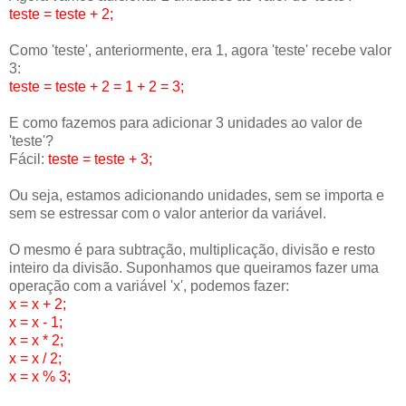
teste = teste + 2;
Como 'teste', anteriormente, era 1, agora 'teste' recebe valor
3:
teste = teste + 2 = 1 + 2 = 3;
E como fazemos para adicionar 3 unidades ao valor de
'teste'?
Fácil:
teste = teste + 3;
Ou seja, estamos adicionando unidades, sem se importa e
sem se estressar com o valor anterior da variável.
O mesmo é para subtração, multiplicação, divisão e resto
inteiro da divisão. Suponhamos que queiramos fazer uma
operação com a variável 'x', podemos fazer:
x = x + 2;
x = x - 1;
x = x * 2;
x = x / 2;
x = x % 3;