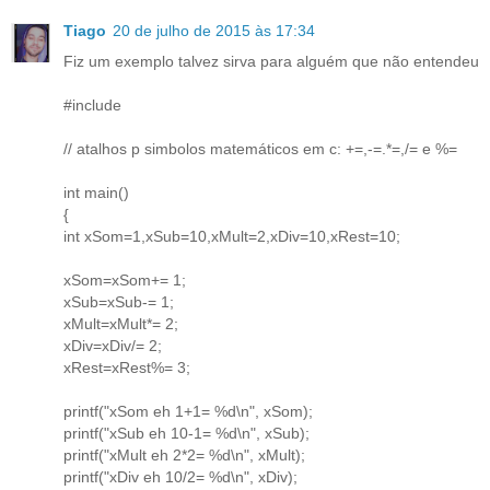
Tiago
20 de julho de 2015 às 17:34
Fiz um exemplo talvez sirva para alguém que não entendeu
#include
// atalhos p simbolos matemáticos em c: +=,-=.*=,/= e %=
int main()
{
int xSom=1,xSub=10,xMult=2,xDiv=10,xRest=10;
xSom=xSom+= 1;
xSub=xSub-= 1;
xMult=xMult*= 2;
xDiv=xDiv/= 2;
xRest=xRest%= 3;
printf("xSom eh 1+1= %d\n", xSom);
printf("xSub eh 10-1= %d\n", xSub);
printf("xMult eh 2*2= %d\n", xMult);
printf("xDiv eh 10/2= %d\n", xDiv);