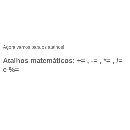
Agora vamos para os atalhos!
Atalhos matemáticos: += , -= , *= , /=
e %=