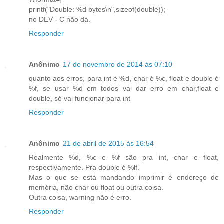
printf("Double: %d bytes\n",sizeof(double));
no DEV - C não dá.
Responder
Anônimo
17 de novembro de 2014 às 07:10
quanto aos erros, para int é %d, char é %c, float e double é
%f, se usar %d em todos vai dar erro em char,float e
double, só vai funcionar para int
Responder
Anônimo
21 de abril de 2015 às 16:54
Realmente %d, %c e %f são pra int, char e float,
respectivamente. Pra double é %lf.
Mas o que se está mandando imprimir é endereço de
memória, não char ou float ou outra coisa.
Outra coisa, warning não é erro.
Responder