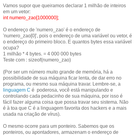
Vamos supor que queiramos declarar 1 milhão de inteiros
em um vetor:
int numero_zao[1000000];
O endereço de 'numero_zao' é o endereço de
'numero_zao[0]', pois o endereço de uma variável ou vetor, é
o endereço do primeiro bloco. E quantos bytes essa variável
ocupa?
1 milhão * 4 bytes. = 4 000 000 bytes
Teste com : sizeof(numero_zao)
(Por ser um número muito grande de memória, há a
possibilidade de sua máquina ficar lenta, de dar erro no
programa, ou mesmo sua máquina travar. Lembre-se, a
linguagem C
é poderosa, você está manipulando e
controlando cada pedacinho de sua máquina, por isso é
fácil fazer alguma coisa que possa travar seu sistema. Não
é à toa que C é a linguagem favorita dos hackers e a mais
usada na criação de vírus).
O mesmo ocorre para um ponteiro. Sabemos que os
ponteiros, ou apontadores, armazenam o endereço de