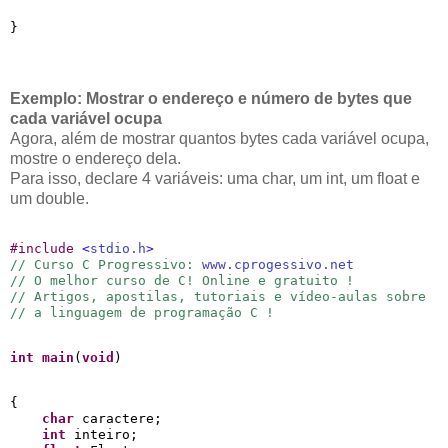
Exemplo: Mostrar o endereço e número de bytes que
cada variável ocupa
Agora, além de mostrar quantos bytes cada variável ocupa,
mostre o endereço dela.
Para isso, declare 4 variáveis: uma char, um int, um float e
um double.
#
include 
<
stdio.h
>
// Curso C Progressivo: 
www.cprogessivo.net
// O melhor curso de C! Online e gratuito !
// Artigos, apostilas, tutoriais e vídeo-aulas sobre
// a linguagem de programação C !
int
main
(
void
)
{

char
 caractere;

int
 inteiro;
