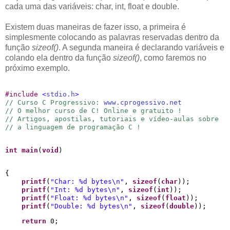
cada uma das variáveis: char, int, float e double.
Existem duas maneiras de fazer isso, a primeira é
simplesmente colocando as palavras reservadas dentro da
função
sizeof()
. A segunda maneira é declarando variáveis e
colando ela dentro da função
sizeof()
, como faremos no
próximo exemplo.
#
include 
<
stdio.h
>
// Curso C Progressivo: 
www.cprogessivo.net
// O melhor curso de C! Online e gratuito !
// Artigos, apostilas, tutoriais e vídeo-aulas sobre
// a linguagem de programação C !
int
main
(
void
)
{

printf
(
"
Char: 
%d
 bytes
\n
"
, 
sizeof
(
char
));

printf
(
"
Int: 
%d
 bytes
\n
"
, 
sizeof
(
int
));

printf
(
"
Float: 
%d
 bytes
\n
"
, 
sizeof
(
float
));

printf
(
"
Double: 
%d
 bytes
\n
"
, 
sizeof
(
double
));
return
 0;