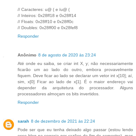
// Caracteres: u@ ( e ïu@ (
// Inteiros: 0x28ff18 e 0x28ff14
// Floats: 0x28ff10 e 0x28ff0c
// Doubles: 0x28ff00 e 0x28fef8
Responder
Anônimo
8 de agosto de 2020 às 23:24
Até onde eu saiba, se criar int X, y; não necessariamente
ficarão um ao lado do outro, embora provavelmente
fiquem. Deve ficar ao lado se declarar um vetor int x[10]; aí,
sim, x[0] Ficar ao lado de x[1]. É o maior endereço vai
depender da arquitetura do processador. Alguns
processadores almoçam os bits invertidos.
Responder
sarah
8 de dezembro de 2021 às 22:24
Pode ser que eu tenha deixado algo passar (estou lendo
esse blog na correria por razões de fim de semestre), mas