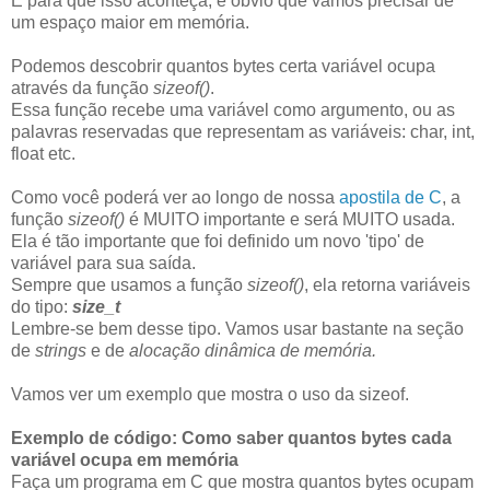
E para que isso aconteça, é óbvio que vamos precisar de
um espaço maior em memória.
Podemos descobrir quantos bytes certa variável ocupa
através da função
sizeof()
.
Essa função recebe uma variável como argumento, ou as
palavras reservadas que representam as variáveis: char, int,
float etc.
Como você poderá ver ao longo de nossa
apostila de C
, a
função
sizeof()
é MUITO importante e será MUITO usada.
Ela é tão importante que foi definido um novo 'tipo' de
variável para sua saída.
Sempre que usamos a função
sizeof()
, ela retorna variáveis
do tipo:
size_t
Lembre-se bem desse tipo. Vamos usar bastante na seção
de
strings
e de
alocação dinâmica de memória.
Vamos ver um exemplo que mostra o uso da sizeof.
Exemplo de código: Como saber quantos bytes cada
variável ocupa em memória
Faça um programa em C que mostra quantos bytes ocupam