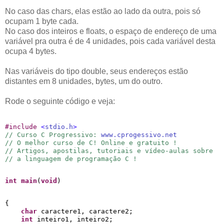
No caso das chars, elas estão ao lado da outra, pois só
ocupam 1 byte cada.
No caso dos inteiros e floats, o espaço de endereço de uma
variável pra outra é de 4 unidades, pois cada variável desta
ocupa 4 bytes.
Nas variáveis do tipo double, seus endereços estão
distantes em 8 unidades, bytes, um do outro.
Rode o seguinte código e veja:
#
include 
<
stdio.h
>
// Curso C Progressivo: 
www.cprogessivo.net
// O melhor curso de C! Online e gratuito !
// Artigos, apostilas, tutoriais e vídeo-aulas sobre
// a linguagem de programação C !
int
main
(
void
)
{

char
 caractere1, caractere2;

int
 inteiro1, inteiro2;
