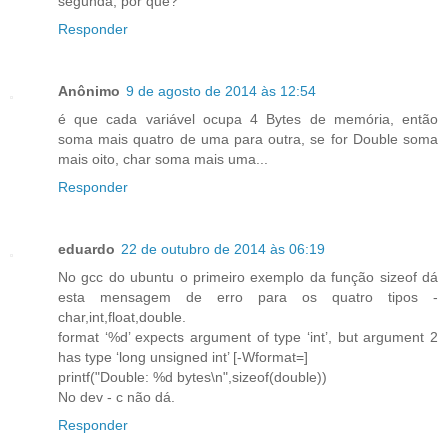
segunda, por quê?
Responder
Anônimo
9 de agosto de 2014 às 12:54
é que cada variável ocupa 4 Bytes de memória, então
soma mais quatro de uma para outra, se for Double soma
mais oito, char soma mais uma...
Responder
eduardo
22 de outubro de 2014 às 06:19
No gcc do ubuntu o primeiro exemplo da função sizeof dá
esta mensagem de erro para os quatro tipos -
char,int,float,double.
format ‘%d’ expects argument of type ‘int’, but argument 2
has type ‘long unsigned int’ [-Wformat=]
printf("Double: %d bytes\n",sizeof(double))
No dev - c não dá.
Responder