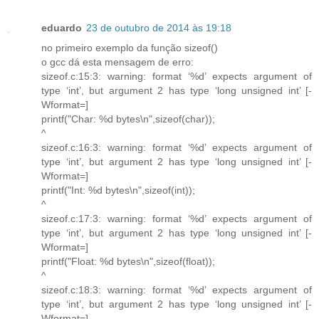
eduardo
23 de outubro de 2014 às 19:18
no primeiro exemplo da função sizeof()
o gcc dá esta mensagem de erro:
sizeof.c:15:3: warning: format ‘%d’ expects argument of
type ‘int’, but argument 2 has type ‘long unsigned int’ [-
Wformat=]
printf("Char: %d bytes\n",sizeof(char));
^
sizeof.c:16:3: warning: format ‘%d’ expects argument of
type ‘int’, but argument 2 has type ‘long unsigned int’ [-
Wformat=]
printf("Int: %d bytes\n",sizeof(int));
^
sizeof.c:17:3: warning: format ‘%d’ expects argument of
type ‘int’, but argument 2 has type ‘long unsigned int’ [-
Wformat=]
printf("Float: %d bytes\n",sizeof(float));
^
sizeof.c:18:3: warning: format ‘%d’ expects argument of
type ‘int’, but argument 2 has type ‘long unsigned int’ [-
Wformat=]