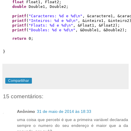
float
 Float1, Float2;

double
 Double1, Double2;

printf
(
"
Caracteres: 
%d
 e 
%d
\n
"
, &caractere1, &carac
printf
(
"
Inteiros: 
%d
 e 
%d
\n
"
, &inteiro1, &inteiro2)
printf
(
"
Floats: 
%d
 e 
%d
\n
"
, &Float1, &Float2);

printf
(
"
Doubles: 
%d
 e 
%d
\n
"
, &Double1, &Double2);
return
 0;
Compartilhar
15 comentários:
Anônimo
31 de maio de 2014 às 18:33
uma coisa que percebi é que a primeira variável declarada
sempre o numero do seu endereço é maior que a da