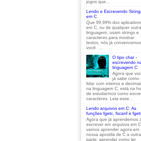
jogos que...
Lendo e Escrevendo String
em C
Que 99,99% dos aplicativo
em C, ou de qualquer outr
linguagem, usam strings e
caracteres para mostrar
textos, nós já convencemo
você. ...
O tipo char -
escrevendo n
linguagem C
Agora que vo
já sabe como
lidar com inteiros e decimai
na linguagem C, está na h
de estudarmos como escre
caracteres. Leia esse...
Lendo arquivos em C: As
funções fgetc, fscanf e fget
Agora que já aprendemos 
escrever em arquivos em C
vamos aprender agora em
nossa apostila de C a outra
parte: aprender como ler