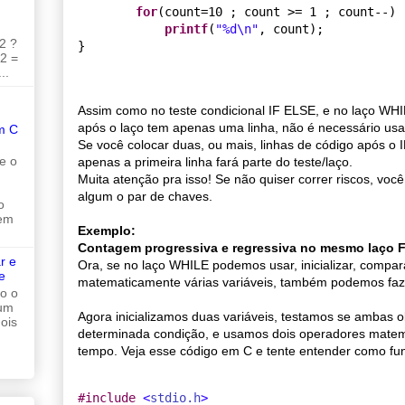
for
(count=10 ; count >= 1 ; count--)

printf
(
"
%d
\n
"
, count);

2 ?
 2 =
..
Assim como no teste condicional IF ELSE, e no laço WH
após o laço tem apenas uma linha, não é necessário usa
m C
Se você colocar duas, ou mais, linhas de código após o
e o
apenas a primeira linha fará parte do teste/laço.
Muita atenção pra isso! Se não quiser correr riscos, vo
algum o par de chaves.
o
 em
Exemplo:
Contagem progressiva e regressiva no mesmo laço 
r e
Ora, se no laço WHILE podemos usar, inicializar, compara
e
matematicamente várias variáveis, também podemos faz
do o
 um
Agora inicializamos duas variáveis, testamos se ambas
ois
determinada condição, e usamos dois operadores mate
tempo. Veja esse código em C e tente entender como fu
#
include 
<
stdio.h
>