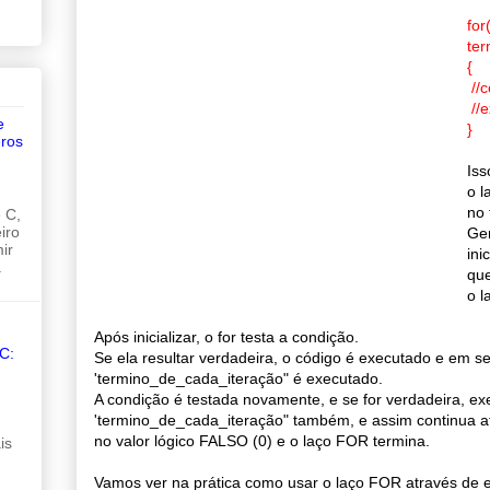
for
ter
{
//
//
e
}
ros
Iss
o l
no 
 C,
iro
Ger
ir
ini
.
que
o l
Após inicializar, o for testa a condição.
C:
Se ela resultar verdadeira, o código é executado e em s
'termino_de_cada_iteração" é executado.
A condição é testada novamente, e se for verdadeira, ex
'termino_de_cada_iteração" também, e assim continua at
no valor lógico FALSO (0) e o laço FOR termina.
is
Vamos ver na prática como usar o laço FOR através de