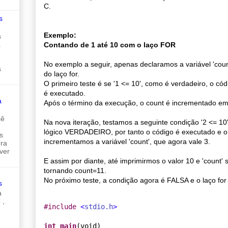
C.
s
Exemplo:
s
a
Contando de 1 até 10 com o laço FOR
No exemplo a seguir, apenas declaramos a variável 'count
s
do laço for.
O primeiro teste é se '1 <= 10', como é verdadeiro, o c
é executado.
a
Após o término da execução, o count é incrementado em
cê
Na nova iteração, testamos a seguinte condição '2 <= 10'
lógico VERDADEIRO, por tanto o código é executado e 
s
incrementamos a variável 'count', que agora vale 3.
ora
ver
E assim por diante, até imprimirmos o valor 10 e 'count'
tornando count=11.
No próximo teste, a condição agora é FALSA e o laço for
s
a
 ,
#
include 
<
stdio.h
>
int
main
(void)
