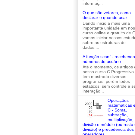
informaç...
O que são vetores, como
declarar e quando usar
Dando início a mais uma
importante unidade em no
curso online e gratuito de C
vamos iniciar nossos estud
sobre as estruturas de
dados....
A função scanf - recebendo
números do usuário
Até o momento, os artigos 
nosso curso C Progressivo
tem mostrado diversos
programas, porém todos
estáticos, sem controle e 
interação...
Operações
matemáticas 
C - Soma,
subtração,
multiplicação,
divisão e módulo (ou resto
divisão) e precedência dos
operadores