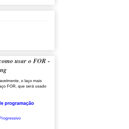
 como usar o FOR -
ing
vavelmente, o laço mais
laço FOR, que será usado
 de programação
 Progressivo