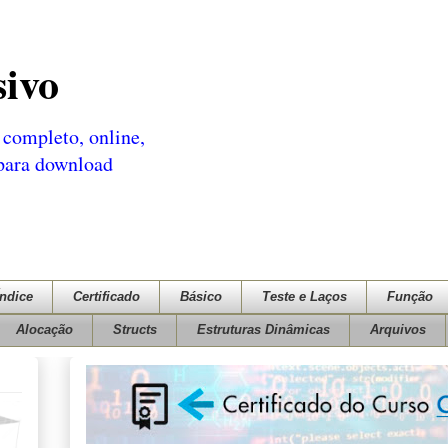
sivo
completo, online,
 para download
Índice
Certificado
Básico
Teste e Laços
Função
Alocação
Structs
Estruturas Dinâmicas
Arquivos