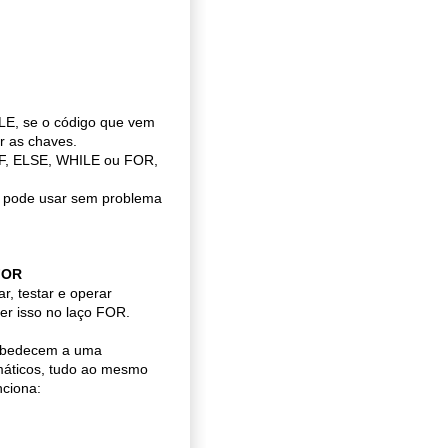
ILE, se o código que vem
r as chaves.
 IF, ELSE, WHILE ou FOR,
cê pode usar sem problema
FOR
r, testar e operar
er isso no laço FOR.
 obedecem a uma
máticos, tudo ao mesmo
nciona: