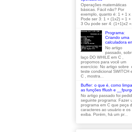
Operações matemáticas
básicas. Fácil não? Por
exemplo, quanto é: 1 + 1 x 
Pode ser 3: 1 + (1x2) = 1 +
3 Ou pode ser 4: (1+1)x2 =.
Programa:
Criando uma
calculadora e
No artigo
passado, sobr
laço DO WHILE em C ,
propomos para você um
exercício: No artigo sobre 
teste condicional SWITCH
C , mostra...
Buffer: o que é, como limpa
as funções fflush e __fpurg
No artigo passado foi pedi
seguinte programa: Fazer
programa em C que peça d
caracteres ao usuário e os
exiba. Porém, há um pr...