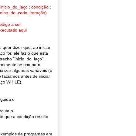
(inicio_do_laço ; condição ;
mino_de_cada_iteração)
código a ser
executado aqui
o quer dizer que, ao iniciar
aço for, ele faz o que está
trecho "inicio_do_laço".
almente se usa para
cializar algumas variáveis (o
 fazíamos antes de iniciar
aço WHILE).
eguida o
ecuta o
é que a condição resulte
 exemplos de programas em