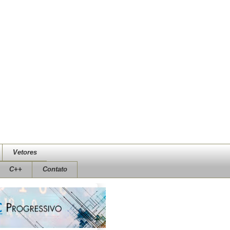
Vetores
C++
Contato