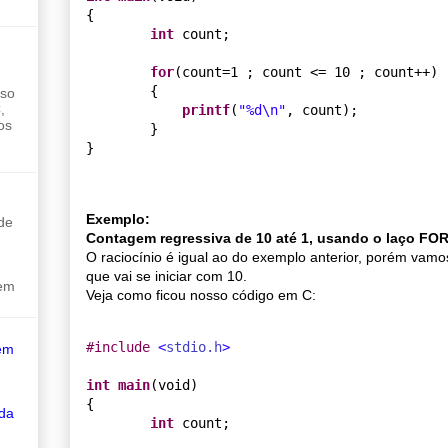
{

int
 count;

for
(count=1 ; count <= 10 ; count++)

        {

sso
,
printf
(
"
%d
\n
"
, count);

os
        }

Exemplo:
de
Contagem regressiva de 10 até 1, usando o laço FO
O raciocínio é igual ao do exemplo anterior, porém vamo
que vai se iniciar com 10.
sem
Veja como ficou nosso código em C:
#
include 
<
stdio.h
>
em
int
main
(void)

{

 da
int
 count;
