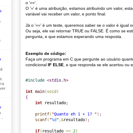
o '=='.
O '=' é uma atribuição, estamos atribuindo um valor, es
s
variável vai receber um valor, e ponto final.
s
Já o '==' é um teste, queremos saber se o valor é igual o
a
Ou seja, ele vai retornar TRUE ou FALSE. É como se e
pergunta, e que estamos esperando uma resposta.
s
Exemplo de código:
a
Faça um programa em C que pergunte ao usuário quanto 
condicional
IF ELSE
, e que responda se ele acertou ou e
cê
s
#
include 
<
stdio.h
>
ora
ver
int
main
(void
)
{
int
 resultado
;
s
a
printf
(
"
Quanto eh 1 + 1? 
"
)
;
 ,
scanf
(
"
%d
"
,
&
resultado
)
;
if
(
resultado 
=
=
2
)