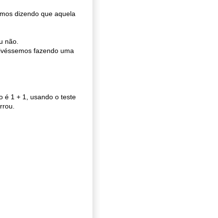
tamos dizendo que aquela
u não.
stivéssemos fazendo uma
é 1 + 1, usando o teste
rrou.