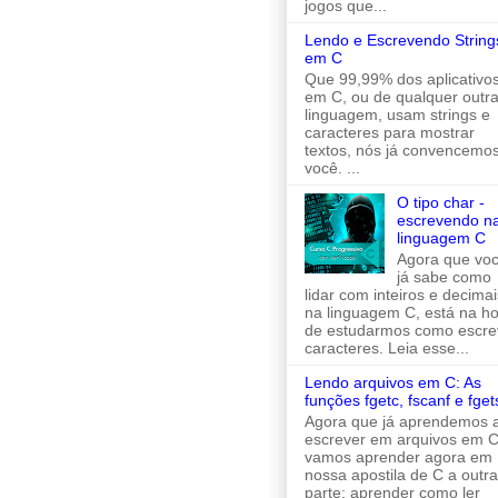
jogos que...
Lendo e Escrevendo String
em C
Que 99,99% dos aplicativo
em C, ou de qualquer outr
linguagem, usam strings e
caracteres para mostrar
textos, nós já convencemo
você. ...
O tipo char -
escrevendo n
linguagem C
Agora que vo
já sabe como
lidar com inteiros e decimai
na linguagem C, está na h
de estudarmos como escre
caracteres. Leia esse...
Lendo arquivos em C: As
funções fgetc, fscanf e fget
Agora que já aprendemos 
escrever em arquivos em C
vamos aprender agora em
nossa apostila de C a outra
parte: aprender como ler