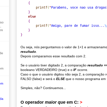
{
printf
(
"
Parabens, voce nao usa drogas
}
else
{
sso
printf
(
"
Amigo, pare de fumar isso...
\
,
os
}
}
Ou seja, nós perguntamos o valor de 1+1 e armazenamos 
resultado
.
de
Depois comparamos esse resultado com 2.
Se o usuário tiver digitado 2, a comparação
resultado =
sem
booleano VERDADEIRO (true) e o
IF
ocorre.
Caso o que o usuário digitou não seja 2, a comparação r
FALSO (false) e será o
ELSE
que o nosso programa em C
em
Simples, não? Continuemos...
 da
O operador
maior que
em C:
>