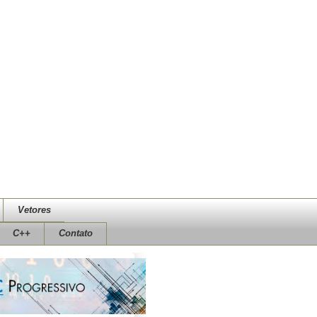
Vetores
C++
Contato