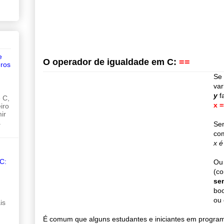
e
O operador de igualdade em C:
==
ros
Se
var
y
f
 C,
x =
iro
ir
.
Sem
com
x é
C:
Ou 
(c
se
boo
ou 
is
É comum que alguns estudantes e iniciantes em progra