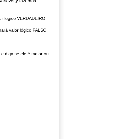
variável
y
fazemos:
lor lógico VERDADEIRO
nará valor lógico FALSO
 e diga se ele é maior ou