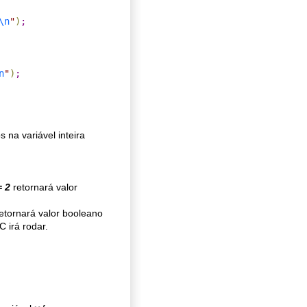
\n
"
)
;
n
"
)
;
na variável inteira
= 2
retornará valor
etornará valor booleano
 irá rodar.