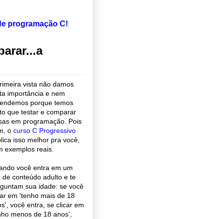
 de programação C!
arar...a
rimeira vista não damos
ta importância e nem
tendemos porque temos
to que testar e comparar
sas em programação. Pois
m, o
curso C Progressivo
lica isso melhor pra você,
 exemplos reais.
ando você entra em um
e de conteúdo adulto e te
guntam sua idade: se você
car em 'tenho mais de 18
s', você entra, se clicar em
nho menos de 18 anos',