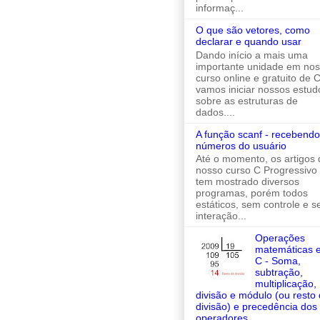
informaç...
O que são vetores, como
declarar e quando usar
Dando início a mais uma
importante unidade em no
curso online e gratuito de C
vamos iniciar nossos estud
sobre as estruturas de
dados....
A função scanf - recebendo
números do usuário
Até o momento, os artigos 
nosso curso C Progressivo
tem mostrado diversos
programas, porém todos
estáticos, sem controle e 
interação...
Operações
matemáticas 
C - Soma,
subtração,
multiplicação,
divisão e módulo (ou resto
divisão) e precedência dos
operadores