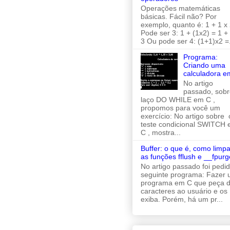
Operações matemáticas
básicas. Fácil não? Por
exemplo, quanto é: 1 + 1 x 
Pode ser 3: 1 + (1x2) = 1 +
3 Ou pode ser 4: (1+1)x2 =.
Programa:
Criando uma
calculadora e
No artigo
passado, sobr
laço DO WHILE em C ,
propomos para você um
exercício: No artigo sobre 
teste condicional SWITCH
C , mostra...
Buffer: o que é, como limpa
as funções fflush e __fpurg
No artigo passado foi pedi
seguinte programa: Fazer
programa em C que peça d
caracteres ao usuário e os
exiba. Porém, há um pr...