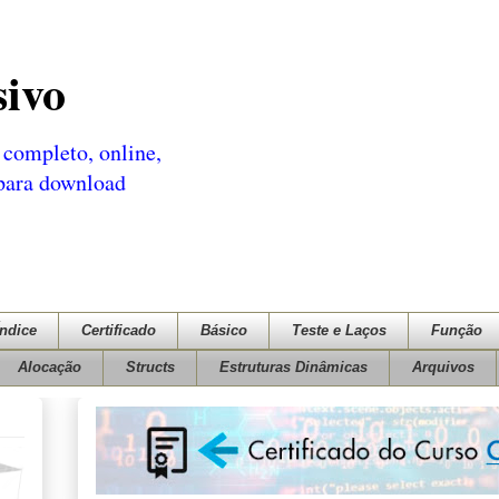
sivo
completo, online,
 para download
Índice
Certificado
Básico
Teste e Laços
Função
Alocação
Structs
Estruturas Dinâmicas
Arquivos