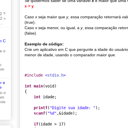
Se quisermos saber se uma variável
x
é maior que uma 
x > y
2 ?
Caso
x
seja maior que
y
, essa comparação retornará va
 2 =
(true).
..
Caso
x
seja menor, ou igual, a
y
, essa comparação retor
(false).
m C
Exemplo de código:
Crie um aplicativo em C que pergunte a idade do usuário
e o
menor de idade, usando o comparador
maior que
.
o
 em
#
include 
<
stdio.h
>
r e
int
main
(void)

e
{

do o
int
 idade;

 um
ois
printf
(
"
Digite sua idade: 
"
);

scanf
(
"
%d
"
,&idade);

if
(idade > 17)
