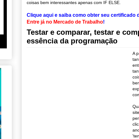
coisas bem interessantes apenas com IF ELSE.
Clique aqui e saiba como obter seu certificado
Entre já no Mercado de Trabalho
!
Testar e comparar, testar e comp
essência da programação
A p
tan
en
tan
coi
be
exp
com
Qu
sit
per
cli
ano
'te