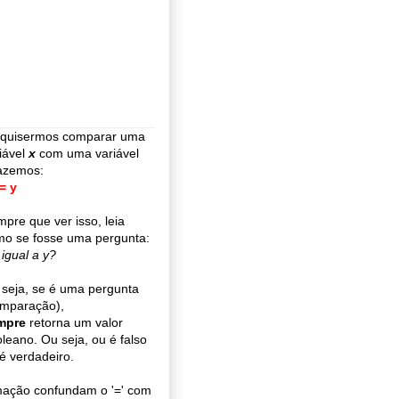
 quisermos comparar uma
iável
x
com uma variável
azemos:
= y
pre que ver isso, leia
o se fosse uma pergunta:
 igual a y?
seja, se é uma pergunta
omparação),
mpre
retorna um valor
leano. Ou seja, ou é falso
é verdadeiro.
mação confundam o '=' com