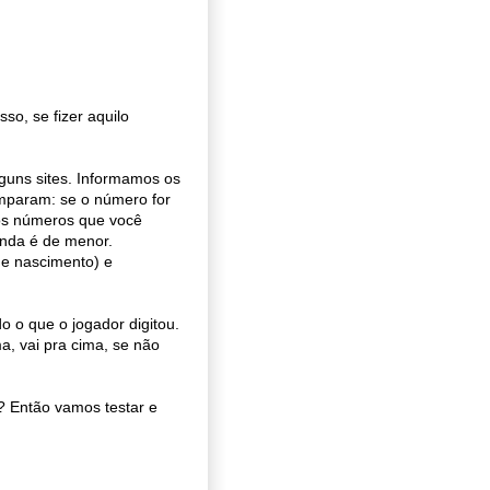
isso, se fizer aquilo
guns sites. Informamos os
mparam: se o número for
 os números que você
inda é de menor.
e nascimento) e
o o que o jogador digitou.
ima, vai pra cima, se não
? Então vamos testar e