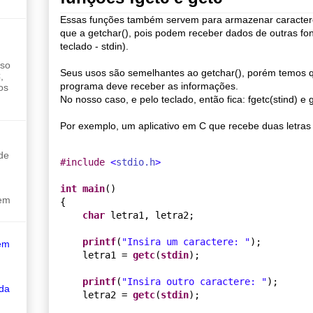
Essas funções também servem para armazenar caractere
que a getchar(), pois podem receber dados de outras fo
teclado - stdin).
sso
Seus usos são semelhantes ao getchar(), porém temos q
,
programa deve receber as informações.
os
No nosso caso, e pelo teclado, então fica: fgetc(stind) e g
Por exemplo, um aplicativo em C que recebe duas letras 
de
#
include 
<
stdio.h
>
int
main
()

sem
{

char
 letra1, letra2;

printf
(
"
Insira um caractere: 
"
);

em
    letra1 = 
getc
(
stdin
);

printf
(
"
Insira outro caractere: 
"
);

 da
    letra2 = 
getc
(
stdin
);
