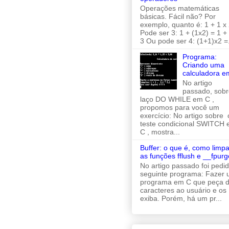
Operações matemáticas
básicas. Fácil não? Por
exemplo, quanto é: 1 + 1 x 
Pode ser 3: 1 + (1x2) = 1 +
3 Ou pode ser 4: (1+1)x2 =.
Programa:
Criando uma
calculadora e
No artigo
passado, sobr
laço DO WHILE em C ,
propomos para você um
exercício: No artigo sobre 
teste condicional SWITCH
C , mostra...
Buffer: o que é, como limpa
as funções fflush e __fpurg
No artigo passado foi pedi
seguinte programa: Fazer
programa em C que peça d
caracteres ao usuário e os
exiba. Porém, há um pr...