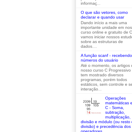
informaç...
O que são vetores, como
declarar e quando usar
Dando início a mais uma
importante unidade em no
curso online e gratuito de C
vamos iniciar nossos estud
sobre as estruturas de
dados....
A função scanf - recebendo
números do usuário
Até o momento, os artigos 
nosso curso C Progressivo
tem mostrado diversos
programas, porém todos
estáticos, sem controle e 
interação...
Operações
matemáticas 
C - Soma,
subtração,
multiplicação,
divisão e módulo (ou resto
divisão) e precedência dos
operadores