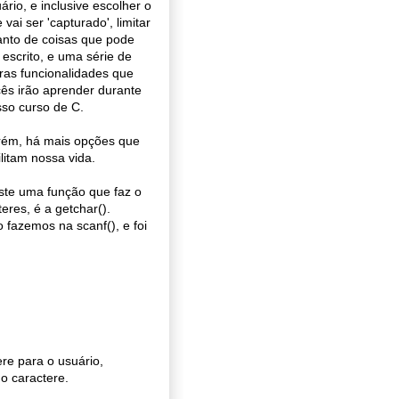
ário, e inclusive escolher o
 vai ser 'capturado', limitar
anto de coisas que pode
 escrito, e uma série de
ras funcionalidades que
ês irão aprender durante
so curso de C.
rém, há mais opções que
ilitam nossa vida.
ste uma função que faz o
res, é a getchar().
 fazemos na scanf(), e foi
e para o usuário,
o caractere.