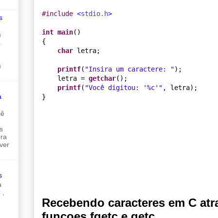
#
include 
<
stdio.h
>
s
int
main
()

s
{

a
char
 letra;

s
printf
(
"
Insira um caractere: 
"
);

    letra = 
getchar
();

printf
(
"
Você digitou: '
%c
'
"
, letra);

a
cê
s
ora
ver
s
a
 ,
Recebendo caracteres em C atr
funçoes fgetc e getc