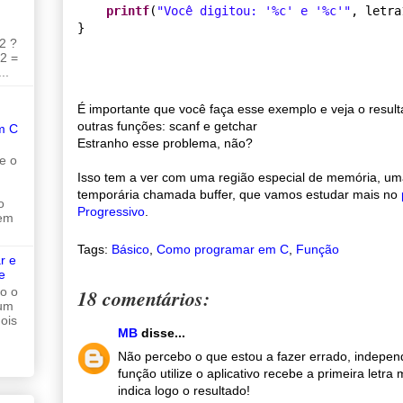
printf
(
"
Você digitou: '
%c
' e '
%c
'
"
, letra
2 ?
 2 =
..
É importante que você faça esse exemplo e veja o result
outras funções: scanf e getchar
m C
Estranho esse problema, não?
e o
Isso tem a ver com uma região especial de memória, u
temporária chamada buffer, que vamos estudar mais no
o
Progressivo
.
 em
Tags:
Básico
,
Como programar em C
,
Função
r e
e
do o
18 comentários:
 um
ois
MB
disse...
Não percebo o que estou a fazer errado, indepe
função utilize o aplicativo recebe a primeira letr
indica logo o resultado!