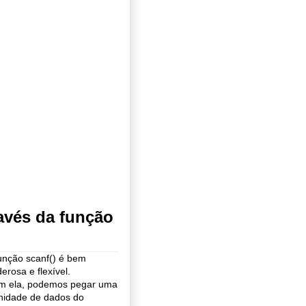
avés da função
unção scanf() é bem
erosa e flexível.
m ela, podemos pegar uma
inidade de dados do