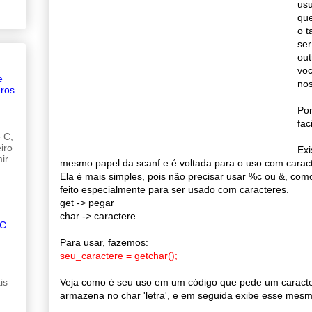
usu
que
o t
ser
out
voc
e
nos
ros
Po
fac
 C,
iro
Exi
ir
mesmo papel da scanf e é voltada para o uso com caracte
.
Ela é mais simples, pois não precisar usar %c ou &, como
feito especialmente para ser usado com caracteres.
get -> pegar
char -> caractere
C:
Para usar, fazemos:
seu_caractere = getchar();
Veja como é seu uso em um código que pede um caracter
is
armazena no char 'letra', e em seguida exibe esse mesm