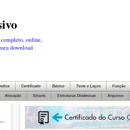
sivo
completo, online,
 para download
Índice
Certificado
Básico
Teste e Laços
Função
Alocação
Structs
Estruturas Dinâmicas
Arquivos