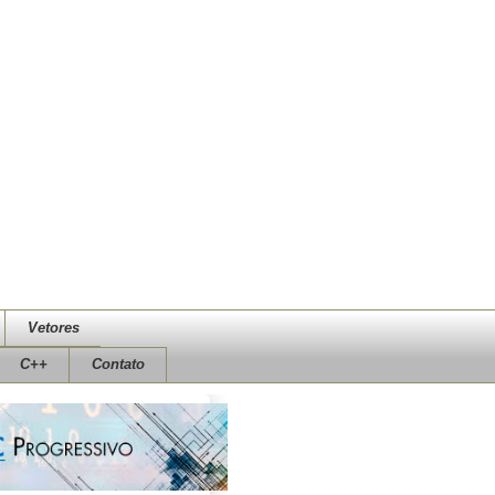
Vetores
C++
Contato