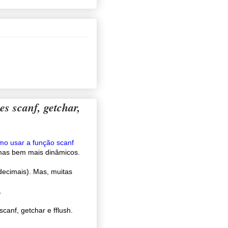
es scanf, getchar,
mo usar a função scanf
amas bem mais dinâmicos.
decimais). Mas, muitas
.
anf, getchar e fflush.