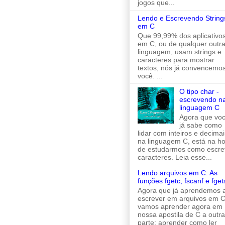
jogos que...
Lendo e Escrevendo String
em C
Que 99,99% dos aplicativo
em C, ou de qualquer outr
linguagem, usam strings e
caracteres para mostrar
textos, nós já convencemo
você. ...
O tipo char -
escrevendo n
linguagem C
Agora que vo
já sabe como
lidar com inteiros e decimai
na linguagem C, está na h
de estudarmos como escre
caracteres. Leia esse...
Lendo arquivos em C: As
funções fgetc, fscanf e fget
Agora que já aprendemos 
escrever em arquivos em C
vamos aprender agora em
nossa apostila de C a outra
parte: aprender como ler