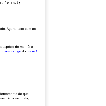
1, letra2);

ado. Agora teste com as
ma espécie de memória
próximo artigo
do
curso C
ndentemente de que
a mas não a segunda,