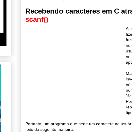
Recebendo caracteres em C atr
scanf()
A m
fi
fun
núm
usu
no 
apo
Mas
inv
núm
núm
%c
Poi
rep
tip
Portanto, um programa que pede um caractere ao usuário
feito da seguinte maneira: