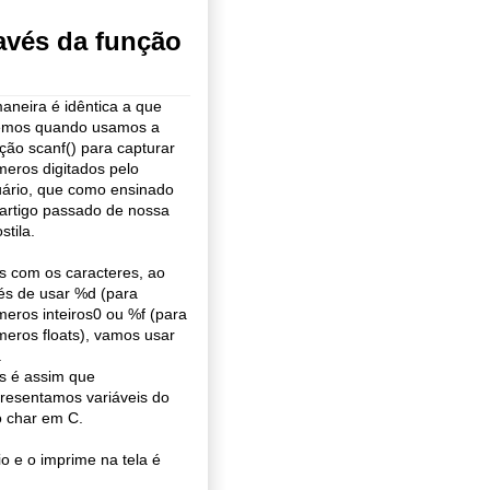
avés da função
aneira é idêntica a que
zemos quando usamos a
ção scanf() para capturar
eros digitados pelo
ário, que como ensinado
artigo passado de nossa
stila.
 com os caracteres, ao
és de usar %d (para
eros inteiros0 ou %f (para
eros floats), vamos usar
.
s é assim que
resentamos variáveis do
o char em C.
 e o imprime na tela é