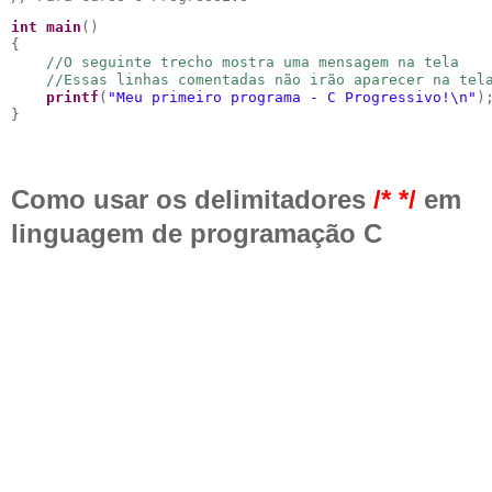
int
main
()

{

//O seguinte trecho mostra uma mensagem na tela
//Essas linhas comentadas não irão aparecer na tel
printf
(
"
Meu primeiro programa - C Progressivo!
\n
"
);
}
Como usar os delimitadores
/* */
em
linguagem de programação C