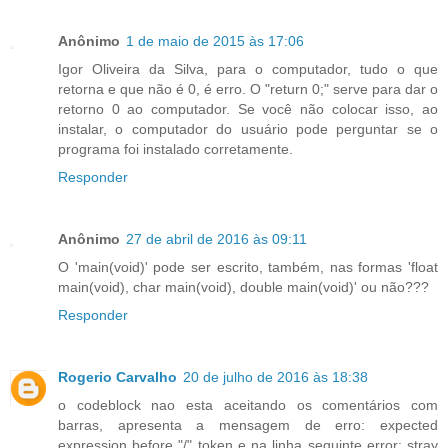
Anônimo
1 de maio de 2015 às 17:06
Igor Oliveira da Silva, para o computador, tudo o que
retorna e que não é 0, é erro. O "return 0;" serve para dar o
retorno 0 ao computador. Se você não colocar isso, ao
instalar, o computador do usuário pode perguntar se o
programa foi instalado corretamente.
Responder
Anônimo
27 de abril de 2016 às 09:11
O 'main(void)' pode ser escrito, também, nas formas 'float
main(void), char main(void), double main(void)' ou não???
Responder
Rogerio Carvalho
20 de julho de 2016 às 18:38
o codeblock nao esta aceitando os comentários com
barras, apresenta a mensagem de erro: expected
expression before "/" token e na linha seguinte error: stray