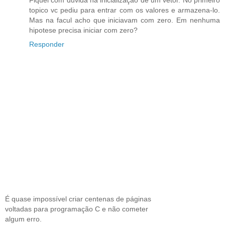
Fiquei com duvida na inicializaçao de um vetor. No primeiro
topico vc pediu para entrar com os valores e armazena-lo.
Mas na facul acho que iniciavam com zero. Em nenhuma
hipotese precisa iniciar com zero?
Responder
É quase impossível criar centenas de páginas
voltadas para programação C e não cometer
algum erro.