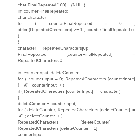
char FinalRepeated[100] = {NULL};
int counterFinalRepeated;
char character;
for ( counterFinalRepeated = 0 ;
strlen(RepeatedCharacters) >= 1 ; counterFinalRepeated++
)
{
character = RepeatedCharacters[0];
FinalRepeated [counterFinalRepeated] =
RepeatedCharacters[0];
int counterInput, deleteCounter;
for ( counterInput = 0; RepeatedCharacters [counterInput]
!= '\0' ; counterInput++ )
if ( RepeatedCharacters [counterInput] == character)
{
deleteCounter = counterInput;
for ( deleteCounter; RepeatedCharacters [deleteCounter] !=
'\0' ; deleteCounter++ )
RepeatedCharacters [deleteCounter] =
RepeatedCharacters [deleteCounter + 1];
counterInput--;