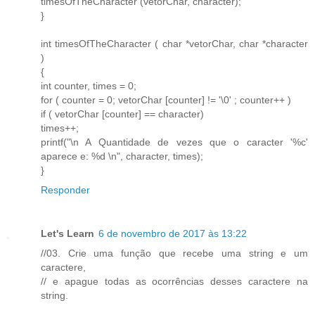
timesOfTheCharacter (vetorChar, character);
}
int timesOfTheCharacter ( char *vetorChar, char *character
)
{
int counter, times = 0;
for ( counter = 0; vetorChar [counter] != '\0' ; counter++ )
if ( vetorChar [counter] == character)
times++;
printf("\n A Quantidade de vezes que o caracter '%c'
aparece e: %d \n", character, times);
}
Responder
Let's Learn
6 de novembro de 2017 às 13:22
//03. Crie uma função que recebe uma string e um
caractere,
// e apague todas as ocorrências desses caractere na
string.