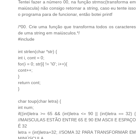
Tentei fazer a número 00, na função strmsc(transforma em
maiúscula) não consigo retornar a string, caso eu tente isso
o programa para de funcionar, então botei printf
/*00. Crie uma função que transforma todos os caracteres
de uma string em maiúsculos.*/
#include
int strlen(char *str) {
int i, cont = 0;
for(i = 0; str[i] != '\0'; i++){
cont++;
}
return cont;
}
char toup(char letra) {
int num;
if((int)letra >= 65 && (int)letra <= 90 || (int)letra == 32) {
//MAISCULAS ESTÃO ENTRE 65 E 90 EM ASCII E ESPAÇO
É 32
letra = (int)letra+32; //SOMA 32 PARA TRANSFORMAR EM
MINÚSCULA