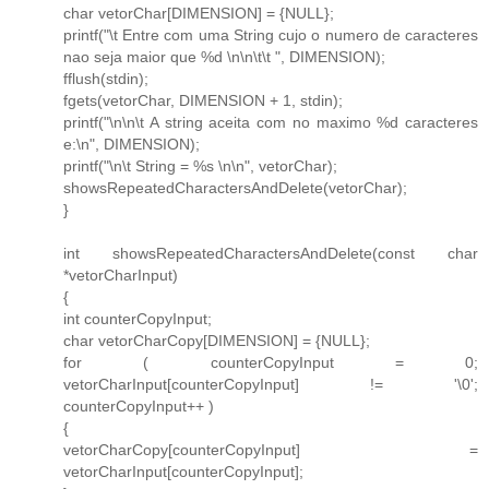
char vetorChar[DIMENSION] = {NULL};
printf("\t Entre com uma String cujo o numero de caracteres
nao seja maior que %d \n\n\t\t ", DIMENSION);
fflush(stdin);
fgets(vetorChar, DIMENSION + 1, stdin);
printf("\n\n\t A string aceita com no maximo %d caracteres
e:\n", DIMENSION);
printf("\n\t String = %s \n\n", vetorChar);
showsRepeatedCharactersAndDelete(vetorChar);
}
int showsRepeatedCharactersAndDelete(const char
*vetorCharInput)
{
int counterCopyInput;
char vetorCharCopy[DIMENSION] = {NULL};
for ( counterCopyInput = 0;
vetorCharInput[counterCopyInput] != '\0';
counterCopyInput++ )
{
vetorCharCopy[counterCopyInput] =
vetorCharInput[counterCopyInput];