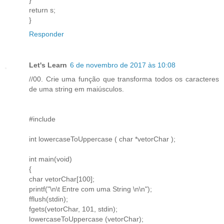
return s;
}
Responder
Let's Learn
6 de novembro de 2017 às 10:08
//00. Crie uma função que transforma todos os caracteres
de uma string em maiúsculos.
#include
int lowercaseToUppercase ( char *vetorChar );
int main(void)
{
char vetorChar[100];
printf("\n\t Entre com uma String \n\n");
fflush(stdin);
fgets(vetorChar, 101, stdin);
lowercaseToUppercase (vetorChar);