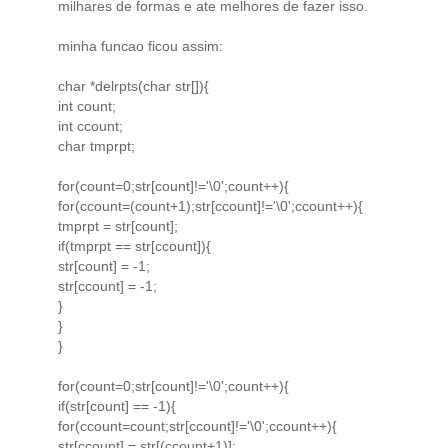
milhares de formas e ate melhores de fazer isso.
minha funcao ficou assim:
char *delrpts(char str[]){
int count;
int ccount;
char tmprpt;
for(count=0;str[count]!='\0';count++){
for(ccount=(count+1);str[ccount]!='\0';ccount++){
tmprpt = str[count];
if(tmprpt == str[ccount]){
str[count] = -1;
str[ccount] = -1;
}
}
}
for(count=0;str[count]!='\0';count++){
if(str[count] == -1){
for(ccount=count;str[ccount]!='\0';ccount++){
str[ccount] = str[(ccount+1)];