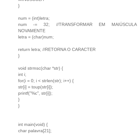
}
num = (int)letra;
num -= 32; //TRANSFORMAR EM MAIÚSCULA
NOVAMENTE
letra = (char)num;
return letra; //RETORNA O CARACTER
}
void strmsc(char *str) {
int i;
for(i = 0; i < strlen(str); i++) {
str[i] = toup(str[i]);
printf("%c", str[i]);
}
}
int main(void) {
char palavra[21];