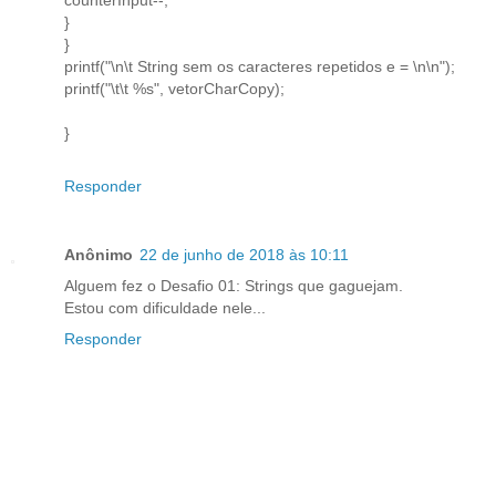
}
}
printf("\n\t String sem os caracteres repetidos e = \n\n");
printf("\t\t %s", vetorCharCopy);
}
Responder
Anônimo
22 de junho de 2018 às 10:11
Alguem fez o Desafio 01: Strings que gaguejam.
Estou com dificuldade nele...
Responder