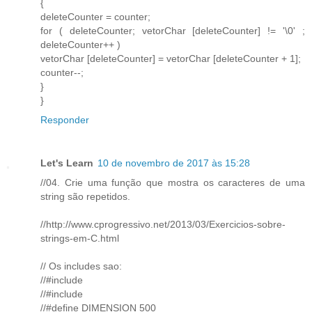
{
deleteCounter = counter;
for ( deleteCounter; vetorChar [deleteCounter] != '\0' ;
deleteCounter++ )
vetorChar [deleteCounter] = vetorChar [deleteCounter + 1];
counter--;
}
}
Responder
Let's Learn
10 de novembro de 2017 às 15:28
//04. Crie uma função que mostra os caracteres de uma
string são repetidos.
//http://www.cprogressivo.net/2013/03/Exercicios-sobre-
strings-em-C.html
// Os includes sao:
//#include
//#include
//#define DIMENSION 500