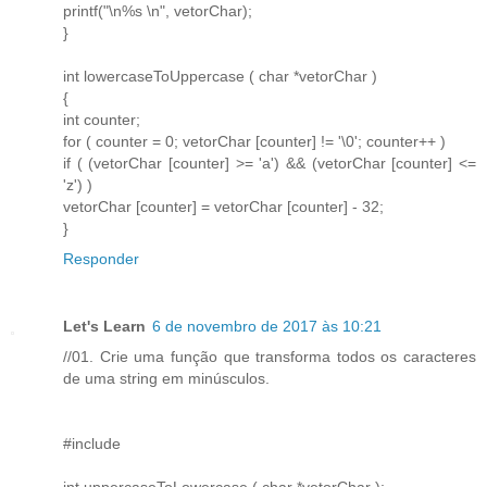
printf("\n%s \n", vetorChar);
}
int lowercaseToUppercase ( char *vetorChar )
{
int counter;
for ( counter = 0; vetorChar [counter] != '\0'; counter++ )
if ( (vetorChar [counter] >= 'a') && (vetorChar [counter] <=
'z') )
vetorChar [counter] = vetorChar [counter] - 32;
}
Responder
Let's Learn
6 de novembro de 2017 às 10:21
//01. Crie uma função que transforma todos os caracteres
de uma string em minúsculos.
#include
int uppercaseToLowercase ( char *vetorChar );