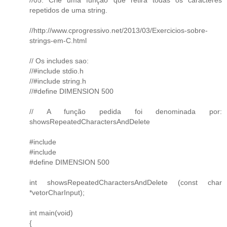
repetidos de uma string.
//http://www.cprogressivo.net/2013/03/Exercicios-sobre-
strings-em-C.html
// Os includes sao:
//#include stdio.h
//#include string.h
//#define DIMENSION 500
// A função pedida foi denominada por:
showsRepeatedCharactersAndDelete
#include
#include
#define DIMENSION 500
int showsRepeatedCharactersAndDelete (const char
*vetorCharInput);
int main(void)
{