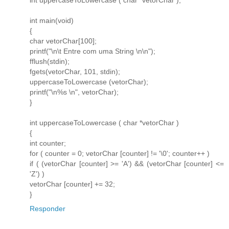
int main(void)
{
char vetorChar[100];
printf("\n\t Entre com uma String \n\n");
fflush(stdin);
fgets(vetorChar, 101, stdin);
uppercaseToLowercase (vetorChar);
printf("\n%s \n", vetorChar);
}
int uppercaseToLowercase ( char *vetorChar )
{
int counter;
for ( counter = 0; vetorChar [counter] != '\0'; counter++ )
if ( (vetorChar [counter] >= 'A') && (vetorChar [counter] <=
'Z') )
vetorChar [counter] += 32;
}
Responder