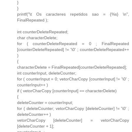
}
}
printf("\t Os caracteres repetidos sao = {%s} \n",
FinalRepeated );
int counterDeleteRepeated;
char characterDelete;
for ( counterDeleteRepeated = 0 ; FinalRepeated
[counterDeleteRepeated] != '\0' ; counterDeleteRepeated++
)
{
characterDelete = FinalRepeated[counterDeleteRepeated];
int counterInput, deleteCounter;
for ( counterInput = 0; vetorCharCopy [counterInput] != '\0' ;
counterInput++ )
if ( vetorCharCopy [counterInput] == characterDelete)
{
deleteCounter = counterInput;
for ( deleteCounter; vetorCharCopy [deleteCounter] != '\0' ;
deleteCounter++ )
vetorCharCopy [deleteCounter] = vetorCharCopy
[deleteCounter + 1];
counterInput--;