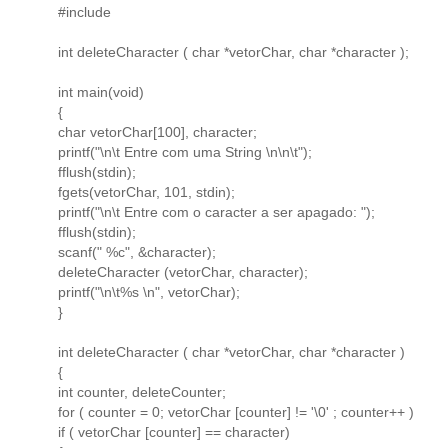
#include
int deleteCharacter ( char *vetorChar, char *character );
int main(void)
{
char vetorChar[100], character;
printf("\n\t Entre com uma String \n\n\t");
fflush(stdin);
fgets(vetorChar, 101, stdin);
printf("\n\t Entre com o caracter a ser apagado: ");
fflush(stdin);
scanf(" %c", &character);
deleteCharacter (vetorChar, character);
printf("\n\t%s \n", vetorChar);
}
int deleteCharacter ( char *vetorChar, char *character )
{
int counter, deleteCounter;
for ( counter = 0; vetorChar [counter] != '\0' ; counter++ )
if ( vetorChar [counter] == character)