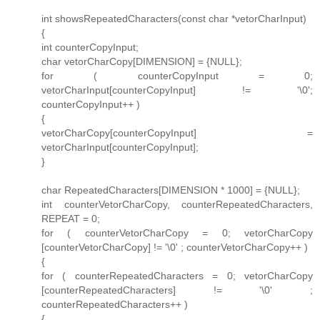
int showsRepeatedCharacters(const char *vetorCharInput)
{
int counterCopyInput;
char vetorCharCopy[DIMENSION] = {NULL};
for ( counterCopyInput = 0;
vetorCharInput[counterCopyInput] != '\0';
counterCopyInput++ )
{
vetorCharCopy[counterCopyInput] =
vetorCharInput[counterCopyInput];
}
char RepeatedCharacters[DIMENSION * 1000] = {NULL};
int counterVetorCharCopy, counterRepeatedCharacters,
REPEAT = 0;
for ( counterVetorCharCopy = 0; vetorCharCopy
[counterVetorCharCopy] != '\0' ; counterVetorCharCopy++ )
{
for ( counterRepeatedCharacters = 0; vetorCharCopy
[counterRepeatedCharacters] != '\0' ;
counterRepeatedCharacters++ )
{