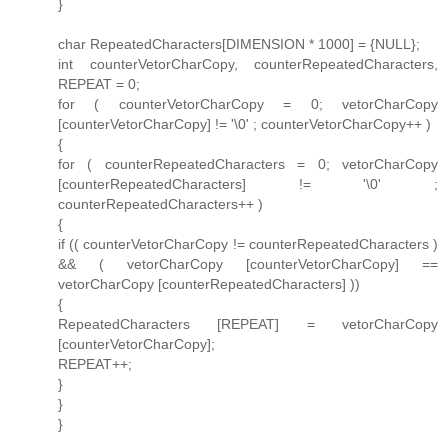
}
char RepeatedCharacters[DIMENSION * 1000] = {NULL};
int counterVetorCharCopy, counterRepeatedCharacters,
REPEAT = 0;
for ( counterVetorCharCopy = 0; vetorCharCopy
[counterVetorCharCopy] != '\0' ; counterVetorCharCopy++ )
{
for ( counterRepeatedCharacters = 0; vetorCharCopy
[counterRepeatedCharacters] != '\0' ;
counterRepeatedCharacters++ )
{
if (( counterVetorCharCopy != counterRepeatedCharacters )
&& ( vetorCharCopy [counterVetorCharCopy] ==
vetorCharCopy [counterRepeatedCharacters] ))
{
RepeatedCharacters [REPEAT] = vetorCharCopy
[counterVetorCharCopy];
REPEAT++;
}
}
}