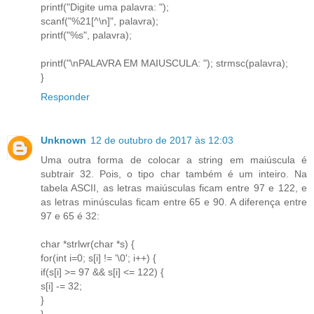
printf("Digite uma palavra: ");
scanf("%21[^\n]", palavra);
printf("%s", palavra);
printf("\nPALAVRA EM MAIUSCULA: "); strmsc(palavra);
}
Responder
Unknown
12 de outubro de 2017 às 12:03
Uma outra forma de colocar a string em maiúscula é
subtrair 32. Pois, o tipo char também é um inteiro. Na
tabela ASCII, as letras maiúsculas ficam entre 97 e 122, e
as letras minúsculas ficam entre 65 e 90. A diferença entre
97 e 65 é 32:
char *strlwr(char *s) {
for(int i=0; s[i] != '\0'; i++) {
if(s[i] >= 97 && s[i] <= 122) {
s[i] -= 32;
}
}