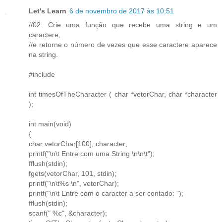
Let's Learn
6 de novembro de 2017 às 10:51
//02. Crie uma função que recebe uma string e um
caractere,
//e retorne o número de vezes que esse caractere aparece
na string.
#include
int timesOfTheCharacter ( char *vetorChar, char *character
);
int main(void)
{
char vetorChar[100], character;
printf("\n\t Entre com uma String \n\n\t");
fflush(stdin);
fgets(vetorChar, 101, stdin);
printf("\n\t%s \n", vetorChar);
printf("\n\t Entre com o caracter a ser contado: ");
fflush(stdin);
scanf(" %c", &character);