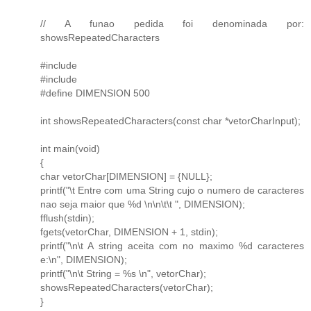
// A funao pedida foi denominada por:
showsRepeatedCharacters
#include
#include
#define DIMENSION 500
int showsRepeatedCharacters(const char *vetorCharInput);
int main(void)
{
char vetorChar[DIMENSION] = {NULL};
printf("\t Entre com uma String cujo o numero de caracteres
nao seja maior que %d \n\n\t\t ", DIMENSION);
fflush(stdin);
fgets(vetorChar, DIMENSION + 1, stdin);
printf("\n\t A string aceita com no maximo %d caracteres
e:\n", DIMENSION);
printf("\n\t String = %s \n", vetorChar);
showsRepeatedCharacters(vetorChar);
}