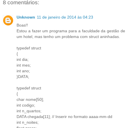
8 comentários:
Unknown
11 de janeiro de 2014 às 04:23
Boas!!
Estou a fazer um programa para a faculdade da gestão de
um hotel, mas tenho um problema com struct aninhadas.
typedef struct
{
int dia;
int mes;
int ano;
}DATA;
typedef struct
{
char nome[50];
int codigo;
int n_quartos;
DATA chegada[11]; // Inserir no formato aaaa-mm-dd
int n_noites;
float preco;