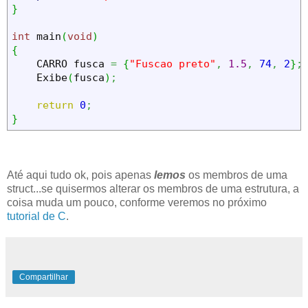
}
int
 main
(
void
)
{
    CARRO fusca 
=
{
"Fuscao preto"
,
1.5
,
74
,
2
}
;
    Exibe
(
fusca
)
;
return
0
;
}
Até aqui tudo ok, pois apenas
lemos
os membros de uma
struct...se quisermos alterar os membros de uma estrutura, a
coisa muda um pouco, conforme veremos no próximo
tutorial de C
.
Compartilhar