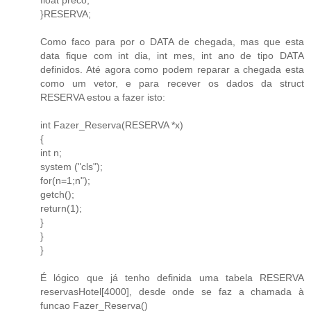
}RESERVA;
Como faco para por o DATA de chegada, mas que esta
data fique com int dia, int mes, int ano de tipo DATA
definidos. Até agora como podem reparar a chegada esta
como um vetor, e para recever os dados da struct
RESERVA estou a fazer isto:
int Fazer_Reserva(RESERVA *x)
{
int n;
system ("cls");
for(n=1;n");
getch();
return(1);
}
}
}
É lógico que já tenho definida uma tabela RESERVA
reservasHotel[4000], desde onde se faz a chamada à
funcao Fazer_Reserva()