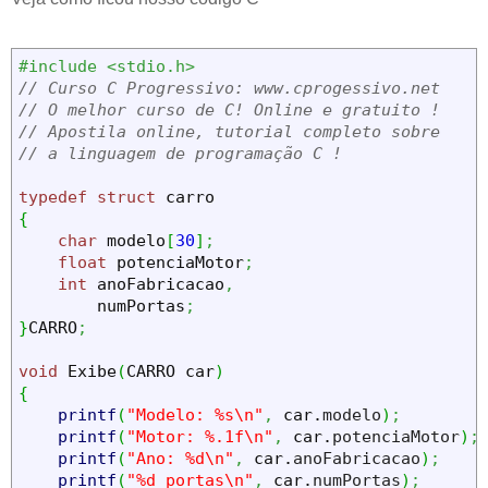
#include <stdio.h>
// Curso C Progressivo: www.cprogessivo.net
// O melhor curso de C! Online e gratuito !
// Apostila online, tutorial completo sobre
// a linguagem de programação C !
typedef
struct
{
char
 modelo
[
30
]
;
float
 potenciaMotor
;
int
 anoFabricacao
,
        numPortas
;
}
CARRO
;
void
 Exibe
(
CARRO car
)
{
printf
(
"Modelo: %s\n"
,
 car.
modelo
)
;
printf
(
"Motor: %.1f\n"
,
 car.
potenciaMotor
)
;
printf
(
"Ano: %d\n"
,
 car.
anoFabricacao
)
;
printf
(
"%d portas\n"
,
 car.
numPortas
)
;