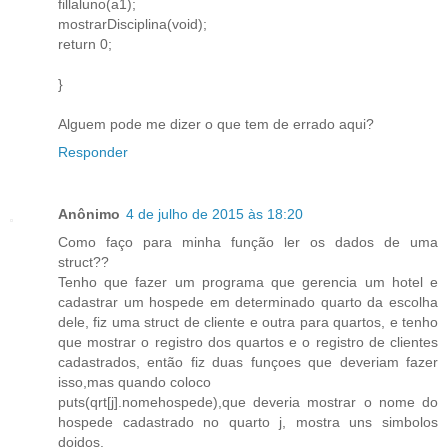
fillaluno(a1);
mostrarDisciplina(void);
return 0;
}
Alguem pode me dizer o que tem de errado aqui?
Responder
Anônimo
4 de julho de 2015 às 18:20
Como faço para minha função ler os dados de uma
struct??
Tenho que fazer um programa que gerencia um hotel e
cadastrar um hospede em determinado quarto da escolha
dele, fiz uma struct de cliente e outra para quartos, e tenho
que mostrar o registro dos quartos e o registro de clientes
cadastrados, então fiz duas funçoes que deveriam fazer
isso,mas quando coloco
puts(qrt[j].nomehospede),que deveria mostrar o nome do
hospede cadastrado no quarto j, mostra uns simbolos
doidos.