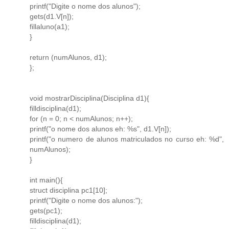
printf("Digite o nome dos alunos");
gets(d1.V[n]);
fillaluno(a1);
}
return (numAlunos, d1);
};
void mostrarDisciplina(Disciplina d1){
filldisciplina(d1);
for (n = 0; n < numAlunos; n++);
printf("o nome dos alunos eh: %s", d1.V[n]);
printf("o numero de alunos matriculados no curso eh: %d",
numAlunos);
}
int main(){
struct disciplina pc1[10];
printf("Digite o nome dos alunos:");
gets(pc1);
filldisciplina(d1);