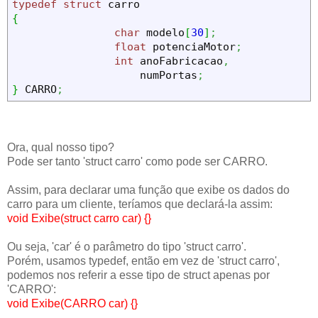
typedef
struct
{
char
 modelo
[
30
]
;
float
 potenciaMotor
;
int
 anoFabricacao
,
                    numPortas
;
}
 CARRO
;
Ora, qual nosso tipo?
Pode ser tanto 'struct carro' como pode ser CARRO.
Assim, para declarar uma função que exibe os dados do
carro para um cliente, teríamos que declará-la assim:
void Exibe(struct carro car) {}
Ou seja, 'car' é o parâmetro do tipo 'struct carro'.
Porém, usamos typedef, então em vez de 'struct carro',
podemos nos referir a esse tipo de struct apenas por
'CARRO':
void Exibe(CARRO car) {}