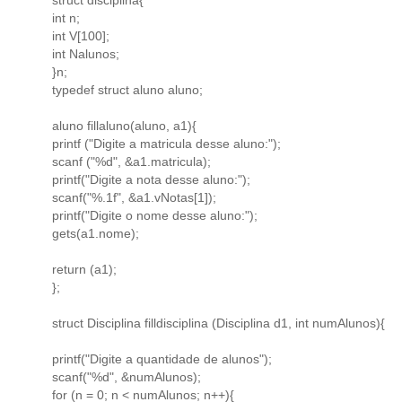
int n;
int V[100];
int Nalunos;
}n;
typedef struct aluno aluno;
aluno fillaluno(aluno, a1){
printf ("Digite a matricula desse aluno:");
scanf ("%d", &a1.matricula);
printf("Digite a nota desse aluno:");
scanf("%.1f", &a1.vNotas[1]);
printf("Digite o nome desse aluno:");
gets(a1.nome);
return (a1);
};
struct Disciplina filldisciplina (Disciplina d1, int numAlunos){
printf("Digite a quantidade de alunos");
scanf("%d", &numAlunos);
for (n = 0; n < numAlunos; n++){