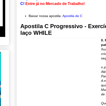
C!
Entre já no Mercado de Trabalho
!
Baixar nossa apostila:
Apostila de C
Apostila C Progressivo - Exercí
laço WHILE
0.
pa
Xux
cri
seg
n p
Al
Par
A m
quá
Mas
de 
Qu