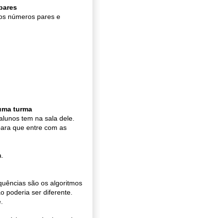
mpares
 os números pares e
 uma turma
lunos tem na sala dele.
para que entre com as
a.
quências são os algoritmos
poderia ser diferente.
.