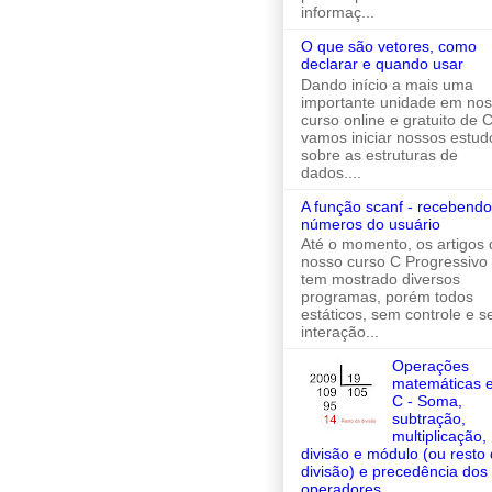
informaç...
O que são vetores, como
declarar e quando usar
Dando início a mais uma
importante unidade em no
curso online e gratuito de C
vamos iniciar nossos estud
sobre as estruturas de
dados....
A função scanf - recebendo
números do usuário
Até o momento, os artigos 
nosso curso C Progressivo
tem mostrado diversos
programas, porém todos
estáticos, sem controle e 
interação...
Operações
matemáticas 
C - Soma,
subtração,
multiplicação,
divisão e módulo (ou resto
divisão) e precedência dos
operadores