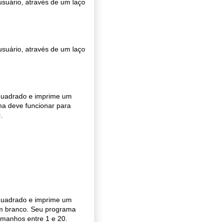
suário, através de um laço
suário, através de um laço
quadrado e imprime um
a deve funcionar para
.
quadrado e imprime um
m branco. Seu programa
amanhos entre 1 e 20.