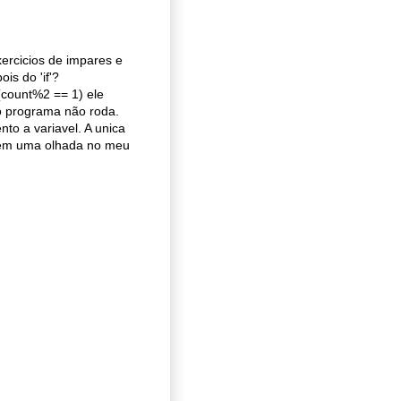
ercicios de impares e
is do 'if'?
(count%2 == 1) ele
o programa não roda.
nto a variavel. A unica
 Deem uma olhada no meu