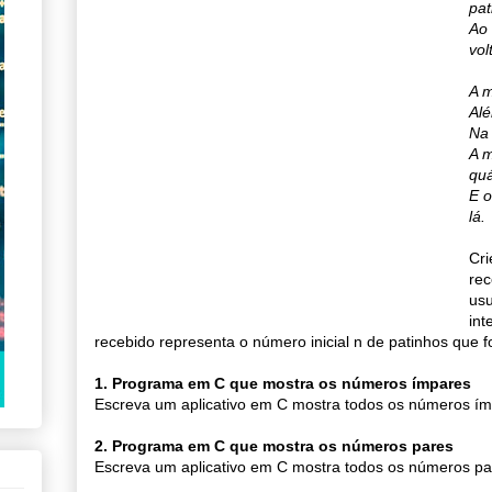
pat
Ao 
vol
A m
Al
Na 
A m
quá
E o
lá.
Cr
rec
usu
int
recebido representa o número inicial n de patinhos que 
1. Programa em C
que mostra os números ímpares
Escreva um aplicativo em C mostra todos os números ím
2. Programa em C que mostra os números pares
Escreva um aplicativo em C mostra todos os números pa