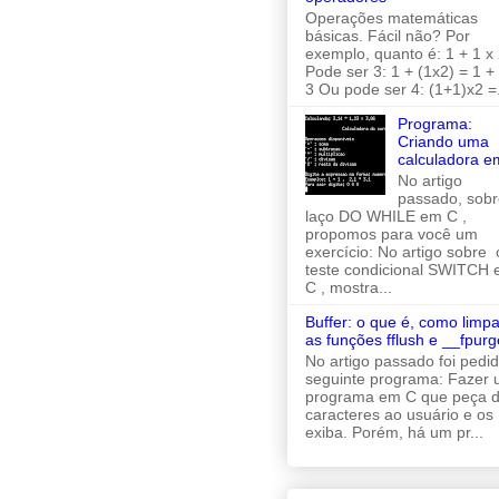
Operações matemáticas
básicas. Fácil não? Por
exemplo, quanto é: 1 + 1 x 
Pode ser 3: 1 + (1x2) = 1 +
3 Ou pode ser 4: (1+1)x2 =.
Programa:
Criando uma
calculadora e
No artigo
passado, sobr
laço DO WHILE em C ,
propomos para você um
exercício: No artigo sobre 
teste condicional SWITCH
C , mostra...
Buffer: o que é, como limpa
as funções fflush e __fpurg
No artigo passado foi pedi
seguinte programa: Fazer
programa em C que peça d
caracteres ao usuário e os
exiba. Porém, há um pr...