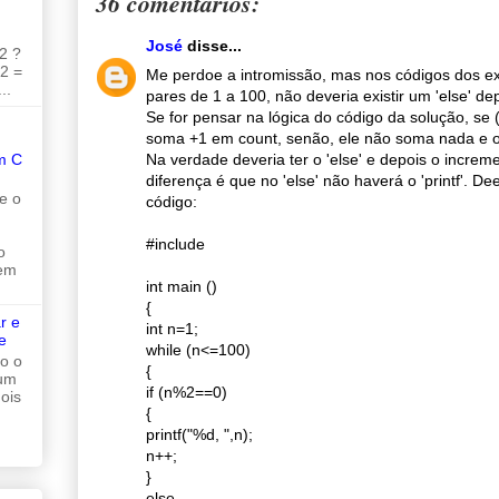
36 comentários:
José
disse...
2 ?
 2 =
Me perdoe a intromissão, mas nos códigos dos ex
..
pares de 1 a 100, não deveria existir um 'else' depo
Se for pensar na lógica do código da solução, se 
soma +1 em count, senão, ele não soma nada e 
Na verdade deveria ter o 'else' e depois o increme
m C
diferença é que no 'else' não haverá o 'printf'.
e o
código:
#include
o
 em
int main ()
{
r e
int n=1;
e
while (n<=100)
do o
{
 um
if (n%2==0)
ois
{
printf("%d, ",n);
n++;
}
else