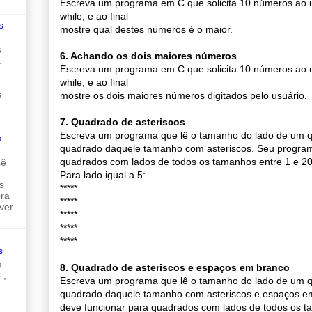
Escreva um programa em C que solicita 10 números ao u
while, e ao final
s
mostre qual destes números é o maior.
s
6. Achando os dois maiores números
a
Escreva um programa em C que solicita 10 números ao u
while, e ao final
s
mostre os dois maiores números digitados pelo usuário.
7. Quadrado de asteriscos
Escreva um programa que lê o tamanho do lado de um 
a
quadrado daquele tamanho com asteriscos. Seu program
quadrados com lados de todos os tamanhos entre 1 e 20
cê
Para lado igual a 5:
s
*****
ora
*****
ver
*****
*****
*****
s
a
8. Quadrado de asteriscos e espaços em branco
 ,
Escreva um programa que lê o tamanho do lado de um 
quadrado daquele tamanho com asteriscos e espaços e
deve funcionar para quadrados com lados de todos os t