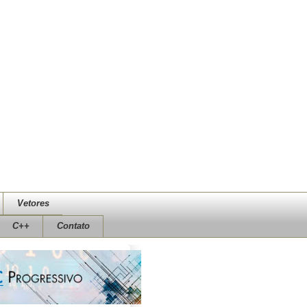
Vetores
C++
Contato