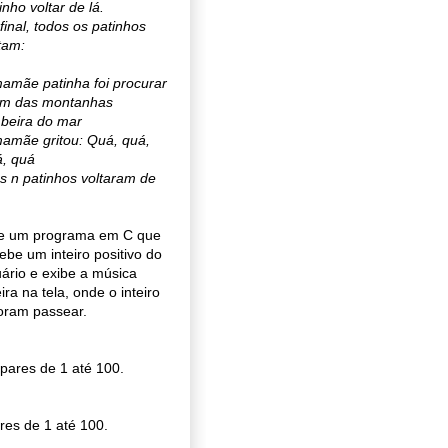
inho voltar de lá.
final, todos os patinhos
tam:
amãe patinha foi procurar
ém das montanhas
beira do mar
amãe gritou: Quá, quá,
, quá
s n patinhos voltaram de
ie um programa em C que
ebe um inteiro positivo do
ário e exibe a música
eira na tela, onde o inteiro
foram passear.
pares de 1 até 100.
res de 1 até 100.