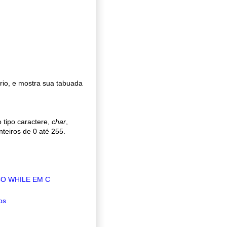
io, e mostra sua tabuada
 tipo caractere,
char
,
teiros de 0 até 255.
O WHILE EM C
os