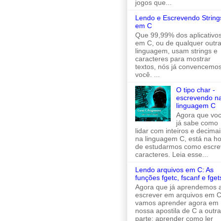
jogos que...
Lendo e Escrevendo String
em C
Que 99,99% dos aplicativo
em C, ou de qualquer outr
linguagem, usam strings e
caracteres para mostrar
textos, nós já convencemo
você. ...
O tipo char -
escrevendo n
linguagem C
Agora que vo
já sabe como
lidar com inteiros e decimai
na linguagem C, está na h
de estudarmos como escre
caracteres. Leia esse...
Lendo arquivos em C: As
funções fgetc, fscanf e fget
Agora que já aprendemos 
escrever em arquivos em C
vamos aprender agora em
nossa apostila de C a outra
parte: aprender como ler