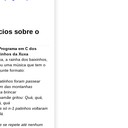
cios sobre o
 Programa em C dos
tinhos da Xuxa
a, a rainha dos baixinhos,
ou uma música que tem o
unte formato:
atinhos foram passear
ém das montanhas
a brincar
amãe gritou: Quá, quá,
, quá
 só n-1 patinhos voltaram
lá.
e se repete até nenhum