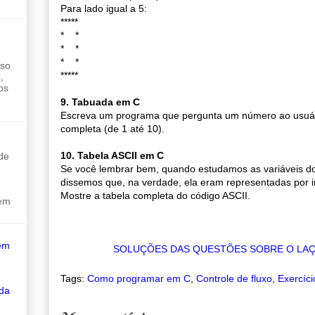
Para lado igual a 5:
*****
* *
* *
* *
sso
*****
,
os
9. Tabuada em C
Escreva um programa que pergunta um número ao usuár
completa (de 1 até 10).
10. Tabela ASCII em C
de
Se você lembrar bem, quando estudamos as variáveis do
dissemos que, na verdade, ela eram representadas por in
Mostre a tabela completa do código ASCII.
sem
em
SOLUÇÕES DAS QUESTÕES SOBRE O LAÇ
Tags:
Como programar em C
,
Controle de fluxo
,
Exercíci
 da