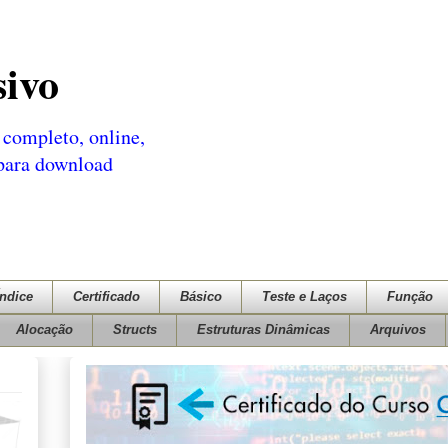
sivo
completo, online,
 para download
Índice
Certificado
Básico
Teste e Laços
Função
Alocação
Structs
Estruturas Dinâmicas
Arquivos